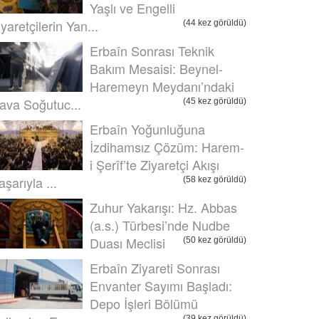
Yaşlı ve Engelli
iyaretçilerin Yan...
(44 kez görüldü)
Erbaîn Sonrası Teknik
Bakım Mesaisi: Beynel-
Haremeyn Meydanı’ndaki
ava Soğutuc...
(45 kez görüldü)
Erbaîn Yoğunluğuna
İzdihamsız Çözüm: Harem-
i Şerîf’te Ziyaretçi Akışı
aşarıyla ...
(58 kez görüldü)
Zuhur Yakarışı: Hz. Abbas
(a.s.) Türbesi’nde Nudbe
Duası Meclisi
(50 kez görüldü)
Erbaîn Ziyareti Sonrası
Envanter Sayımı Başladı:
Depo İşleri Bölümü
(39 kez görüldü)