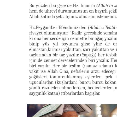
Bu yüzden bu gece de Hz. İmam’a
(Allah'ın 
hem de uhrevî durumumuzun en hayırlı şekil
Allah katında şefaatçimiz olmasını istememiz 
Hz.Peygamber Efendimiz’den
(Allah-u Teâlâ 
rivayet olunmuştur: “Kadir gecesinde semânın
ki ona her secde için cennette bir ağaç yazıl
binip yüz yıl boyunca gitse yine de o
elmastan,kırmızı yakuttan, sarı yakuttan ve 
taçlarından bir taç yazılır. (Yaptığı) her tesb
için de cennet derecelerinden biri yazılır. H
biri yazılır. Her bir teslim (namaz selamı) i
vakit ise Allah O’na, nefislerin arzu edeceğ
göğüsleri tomurcuklanmış eşlerden, pek t
uçuculardan (kuşlardan), burcu burcu kokan 
gönlü razı eden nimetlerden, hediyelerden, 
saygınlık katan) itibarlardan bağışlar.