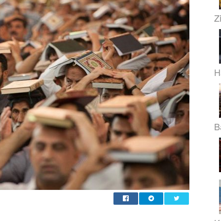
Z
H
B