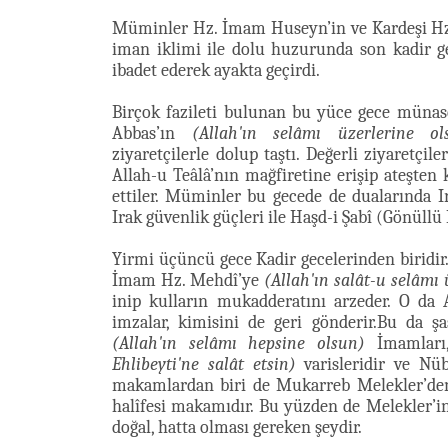
Müminler Hz. İmam Huseyn’in ve Kardeşi Hz
iman iklimi ile dolu huzurunda son kadir g
ibadet ederek ayakta geçirdi.
Birçok fazileti bulunan bu yüce gece münas
Abbas’ın
(Allah'ın selâmı üzerlerine ol
ziyaretçilerle dolup taştı. Değerli ziyaretç
Allah-u Teâlâ’nın mağfiretine erişip ateşte
ettiler. Müminler bu gecede de dualarında I
Irak güvenlik güçleri ile Haşd-i Şabî (Gönüllü
Yirmi üçüncü gece Kadir gecelerinden biridir.
İmam Hz. Mehdî’ye
(Allah'ın salât-u selâmı 
inip kulların mukadderatını arzeder. O da 
imzalar, kimisini de geri gönderir.Bu da şaş
(Allah'ın selâmı hepsine olsun)
İmamları
Ehlibeyti'ne salât etsin)
varisleridir ve Nü
makamlardan biri de Mukarreb Melekler’den
halîfesi makamıdır. Bu yüzden de Melekler’in 
doğal, hatta olması gereken şeydir.