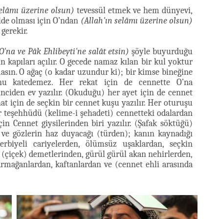
selâmı üzerine olsun)
tevessül etmek ve hem dünyevi,
de olması için O’ndan
(Allah'ın selâmı üzerine olsun)
gerekir.
O'na ve Pâk Ehlibeyti'ne salât etsin)
şöyle buyurduğu
 kapıları açılır. O gecede namaz kılan bir kul yoktur
masın. O ağaç (o kadar uzundur ki); bir kimse bineğine
nu katedemez. Her rekat için de cennette O’na
inciden ev yazılır. (Okuduğu) her ayet için de cennet
ihat için de seçkin bir cennet kuşu yazılır. Her oturuşu
er teşehhüdü (kelime-i şehadeti) cennetteki odalardan
çin Cennet giysilerinden biri yazılır. (Şafak söktüğü)
i ve gözlerin haz duyacağı (türden); kanın kaynadığı
erbiyeli cariyelerden, ölümsüz uşaklardan, seçkin
(çiçek) demetlerinden, gürül gürül akan nehirlerden,
armağanlardan, kaftanlardan ve (cennet ehli arasında