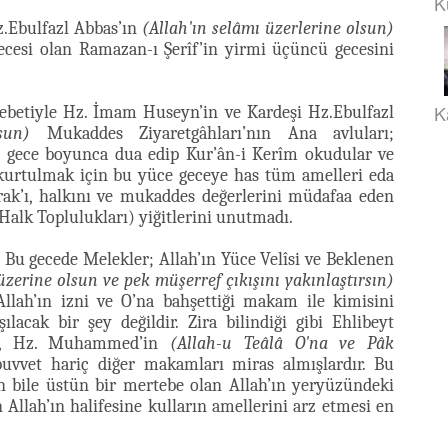
K
.Ebulfazl Abbas’ın
(Allah'ın selâmı üzerlerine olsun)
ecesi olan Ramazan-ı Şerîf’in yirmi üçüncü gecesini
K
ebetiyle Hz. İmam Huseyn’in ve Kardeşi Hz.Ebulfazl
sun)
Mukaddes Ziyaretgâhları’nın Ana avluları;
iler gece boyunca dua edip Kur’ân-i Kerîm okudular ve
n kurtulmak için bu yüce geceye has tüm amelleri eda
rak’ı, halkını ve mukaddes değerlerini müdafaa eden
 Halk Toplulukları) yiğitlerini unutmadı.
 Bu gecede Melekler; Allah’ın Yüce Velîsi ve Beklenen
üzerine olsun ve pek müşerref çıkışını yakınlaştırsın)
Allah’ın izni ve O’na bahşettiği makam ile kimisini
ılacak bir şey değildir. Zira bilindiği gibi Ehlibeyt
, Hz. Muhammed’in
(Allah-u Teâlâ O'na ve Pâk
buvvet hariç diğer makamları miras almışlardır. Bu
 bile üstün bir mertebe olan Allah’ın yeryüzündeki
Allah’ın halifesine kulların amellerini arz etmesi en