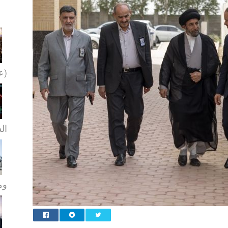
(عل
ال
ومو