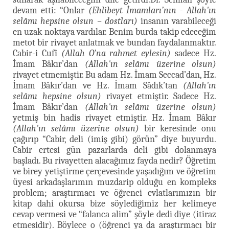
devam etti: “Onlar
(Ehlibeyt İmamları’nın - Allah'ın
selâmı hepsine olsun – dostları)
insanın varabileceği
en uzak noktaya vardılar. Benim burda takip edeceğim
metot bir rivayet anlatmak ve bundan faydalanmaktır.
Cabir-i Cufî
(Allah O’na rahmet eylesin)
sadece Hz.
İmam Bâkır’dan
(Allah'ın selâmı üzerine olsun)
rivayet etmemiştir. Bu adam Hz. İmam Seccad’dan, Hz.
İmam Bâkır’dan ve Hz. İmam Sâdık’tan
(Allah'ın
selâmı hepsine olsun)
rivayet etmiştir. Sadece Hz.
İmam Bâkır’dan
(Allah'ın selâmı üzerine olsun)
yetmiş bin hadis rivayet etmiştir. Hz. İmam Bâkır
(Allah'ın selâmı üzerine olsun)
bir keresinde onu
çağırıp “Cabir, deli (imiş gibi) görün” diye buyurdu.
Cabir ertesi gün pazarlarda deli gibi dolanmaya
başladı. Bu rivayetten alacağımız fayda nedir? Öğretim
ve birey yetiştirme çerçevesinde yaşadığım ve öğretim
üyesi arkadaşlarımın muzdarip olduğu en kompleks
problem; araştırmacı ve öğrenci evlatlarımızın bir
kitap dahi okursa bize söylediğimiz her kelimeye
cevap vermesi ve “falanca alim” şöyle dedi diye (itiraz
etmesidir). Böylece o (öğrenci ya da araştırmacı bir