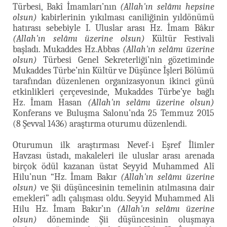
Türbesi, Bakî İmamları’nın
(Allah'ın selâmı hepsine
olsun)
kabirlerinin yıkılması caniliğinin yıldönümü
hatırası sebebiyle I. Uluslar arası Hz. İmam Bâkır
(Allah'ın selâmı üzerine olsun)
Kültür Festivali
başladı. Mukaddes Hz.Abbas
(Allah'ın selâmı üzerine
olsun)
Türbesi Genel Sekreterliği’nin gözetiminde
Mukaddes Türbe’nin Kültür ve Düşünce İşleri Bölümü
tarafından düzenlenen organizasyonun ikinci günü
etkinlikleri çerçevesinde, Mukaddes Türbe’ye bağlı
Hz. İmam Hasan
(Allah'ın selâmı üzerine olsun)
Konferans ve Buluşma Salonu’nda 25 Temmuz 2015
(8 Şevval 1436) araştırma oturumu düzenlendi.
Oturumun ilk araştırması Nevef-i Eşref İlimler
Havzası üstadı, makaleleri ile uluslar arası arenada
birçok ödül kazanan üstat Seyyid Muhammed Alî
Hilu’nun “Hz. İmam Bakır
(Allah'ın selâmı üzerine
olsun)
ve Şii düşüncesinin temelinin atılmasına dair
emekleri” adlı çalışması oldu. Seyyid Muhammed Ali
Hilu Hz. İmam Bakır’ın
(Allah'ın selâmı üzerine
olsun)
döneminde Şii düşüncesinin oluşmaya