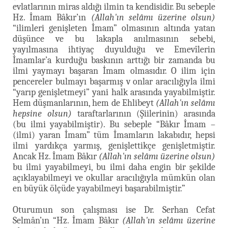
evlatlarının miras aldığı ilmin ta kendisidir. Bu sebeple
Hz. İmam Bâkır’ın
(Allah'ın selâmı üzerine olsun)
“ilimleri genişleten İmam” olmasının altında yatan
düşünce ve bu lakapla anılmasının sebebi,
yayılmasına ihtiyaç duyulduğu ve Emevîlerin
İmamlar’a kurduğu baskının arttığı bir zamanda bu
ilmi yaymayı başaran İmam olmasıdır. O ilim için
pencereler bulmayı başarmış v onlar aracılığıyla ilmi
“yarıp genişletmeyi” yani halk arasında yayabilmiştir.
Hem düşmanlarının, hem de Ehlibeyt
(Allah'ın selâmı
hepsine olsun)
taraftarlarının (Şiilerinin) arasında
(bu ilmi yayabilmiştir). Bu sebeple “Bâkır İmam –
(ilmi) yaran İmam” tüm İmamların lakabıdır, hepsi
ilmi yardıkça yarmış, genişlettikçe genişletmiştir.
Ancak Hz. İmam Bâkır
(Allah'ın selâmı üzerine olsun)
bu ilmi yayabilmeyi, bu ilmi daha engin bir şekilde
açıklayabilmeyi ve okullar aracılığıyla mümkün olan
en büyük ölçüde yayabilmeyi başarabilmiştir.”
Oturumun son çalışması ise Dr. Serhan Cefat
Selmân’ın “Hz. İmam Bâkır
(Allah'ın selâmı üzerine