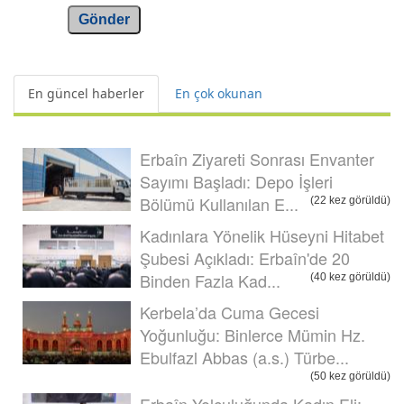
Gönder
En güncel haberler
En çok okunan
Erbaîn Ziyareti Sonrası Envanter
Sayımı Başladı: Depo İşleri
Bölümü Kullanılan E...
(22 kez görüldü)
Kadınlara Yönelik Hüseyni Hitabet
Şubesi Açıkladı: Erbaîn'de 20
Binden Fazla Kad...
(40 kez görüldü)
Kerbela’da Cuma Gecesi
Yoğunluğu: Binlerce Mümin Hz.
Ebulfazl Abbas (a.s.) Türbe...
(50 kez görüldü)
Erbaîn Yolculuğunda Kadın Eli: