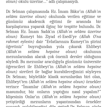
olsun)
okulu üzerine…” adlı çalışmasıydı.
Dr. Selman çalışmasında Hz. İmam Bâkır’ın
(Allah'ın
selâmı üzerine olsun)
okulunda verilen eğitime ve
günümüz akademik eğitimi ile arasında bir
karşılaştırma yaparak ilginç bir tespitte bulundu. Dr.
Selman Hz. İmam Sadık’ın
(Allah'ın selâmı üzerine
olsun)
Kumeyt bin Ziyad el-Esedî’ye
(Allah O'na
rahmet eylesin)
dair “Evlatlarınıza Kumeyt’in şiirini
öğretiniz” buyruğundan yola çıkarak Ehlibeyt
(Allah'ın selâmı hepsine olsun)
okulunun
mezunlarından alacak çok önemli dersler olduğunu
söyledi. Bu mezunlar aracılığıyla günümüz üniversite
öğrencileri ile Ehlibeyt’in
(Allah'ın selâmı hepsine
olsun)
siretleri ile bağlar kurabileceğimizi söyleyen
Dr. Selman; böylelikle klasik sorunlardan biri olan,
Ehlibeyt’ten
(Allah'ın selâmı hepsine olsun)
örnekler
verince “İmamlar
(Allah'ın selâmı hepsine olsun)
masumdur, biz onların yaptığını nasıl yapalım?”
klişesinin Onlar’ın
(Allah'ın selâmı hepsine olsun)
yetiştirdiği mezunların yaşantısından örnekler
sunarak aşılabileceğini dile getirdi.Dr. Selman şöyle