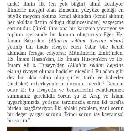
anda) ilmin ilk (en çok bilgin) alimi kesiliyor.
İlimlerle meşgul olan kimsenin yüzyüze geldiği en
büyük meydan okuma, kendi aklından (kendi aklının
her akıldan üstün olduğu düşüncesinden) vazgeçme
sorunudur. Çünkü ilim ona bir karizma yaratıyor ve
toplum içerisinde bir konum oluşturuyor.Eğer Hz.
İmam Bâkır’dan
(Allah'ın selâmı üzerine olsun)
yetmiş bin hadis rivayet eden Cabir bile kendi
aklından feragat ediyorsa; Müminlerin Emîri’nden,
Hz. İmam Hasan’dan, Hz. İmam Huseyn’den ve Hz.
İmam Ali b. Huseyn’den
(Allah'ın selâmı hepsine
olsun)
rivayet olunan hadisler nicedir ? Bu adam gibi
dev bir akla sahip olup şiirler, tarih ve haberler
(hadisler) ezberleyenlerin durumu nicedir? Demem
odur ki; bu rivayetin ve benzerlerini evlatlarımıza
sunmamız gereklidir. Sorun şu ki Arap ve İslam
uygarlığımızda, yetişme tarzımızda sorun iki tarafta
birden başgösteriyor. İlki ahlaki problem, yani sorun
bir değer yargısı sorunu. İkinci sorun ise kavramsal
bir sorun.”