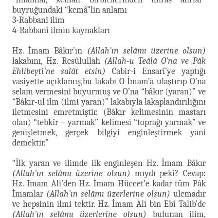
buyruğundaki “kemâ”lin anlamı
3-Rabbanî ilim
4-Rabbanî ilmin kaynakları
Hz. İmam Bâkır’ın
(Allah'ın selâmı üzerine olsun)
lakabını, Hz. Resûlullah
(Allah-u Teâlâ O'na ve Pâk
Ehlibeyti'ne salât etsin)
Cabir-i Ensarî’ye yaptığı
vasiyette açıklamış,bu lakabı O İmam’a ulaştırıp O’na
selam vermesini buyurmuş ve O’na “bâkır (yaran)” ve
“Bâkır-ul ilm (ilmi yaran)” lakabıyla lakaplandırılığını
iletmesini emretmiştir. (Bâkır kelimesinin mastarı
olan) “tebkîr – yarmak” kelimesi “toprağı yarmak” ve
genişletmek, gerçek bilgiyi enginleştirmek yani
demektir.”
“İlk yaran ve ilimde ilk enginleşen Hz. İmam Bâkır
(Allah'ın selâmı üzerine olsun)
mıydı peki? Cevap:
Hz. Imam Ali’den Hz. İmam Hüccet’e kadar tüm Pâk
İmamlar
(Allah'ın selâmı üzerlerine olsun)
ulemadır
ve hepsinin ilmi tektir. Hz. İmam Ali bin Ebî Talib’de
(Allah'ın selâmı üzerlerine olsun)
bulunan ilim,