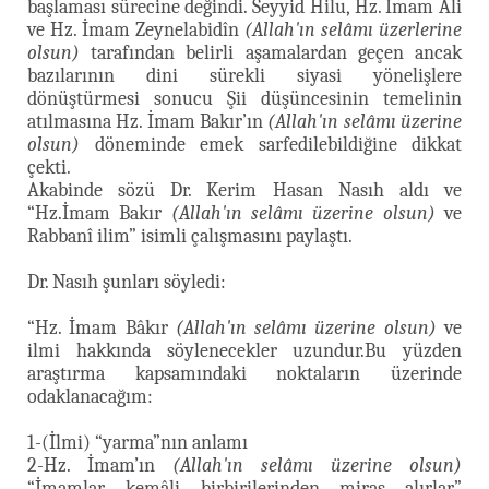
başlaması sürecine değindi. Seyyid Hilu, Hz. İmam Ali
ve Hz. İmam Zeynelabidîn
(Allah'ın selâmı üzerlerine
olsun)
tarafından belirli aşamalardan geçen ancak
bazılarının dini sürekli siyasi yönelişlere
dönüştürmesi sonucu Şii düşüncesinin temelinin
atılmasına Hz. İmam Bakır’ın
(Allah'ın selâmı üzerine
olsun)
döneminde emek sarfedilebildiğine dikkat
çekti.
Akabinde sözü Dr. Kerim Hasan Nasıh aldı ve
“Hz.İmam Bakır
(Allah'ın selâmı üzerine olsun)
ve
Rabbanî ilim” isimli çalışmasını paylaştı.
Dr. Nasıh şunları söyledi:
“Hz. İmam Bâkır
(Allah'ın selâmı üzerine olsun)
ve
ilmi hakkında söylenecekler uzundur.Bu yüzden
araştırma kapsamındaki noktaların üzerinde
odaklanacağım:
1-(İlmi) “yarma”nın anlamı
2-Hz. İmam’ın
(Allah'ın selâmı üzerine olsun)
“İmamlar, kemâli birbirilerinden miras alırlar”