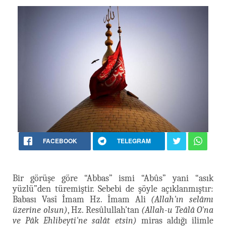
FACEBOOK
TELEGRAM
Bir görüşe göre “Abbas” ismi “Abûs” yani “asık
yüzlü”den türemiştir. Sebebi de şöyle açıklanmıştır:
Babası Vasî İmam Hz. İmam Ali
(Allah'ın selâmı
üzerine olsun)
, Hz. Resûlullah’tan
(Allah-u Teâlâ O'na
ve Pâk Ehlibeyti'ne salât etsin)
miras aldığı ilimle