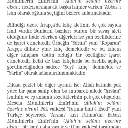
Müminlerin Emîri’nin
(Allah'ın selâmı üzerine
olsun)
neden arslana ait başka isimler varken “Abbas”ı
isim olarak oğluna seçtiğini bizlere anlatmaktadır.
Bilindiği üzere Arapça’da kılıç aletinin de çok sayıda
ismi vardır. Bunların bazıları bunun bir savaş aleti
olduğunu ifade ederken diğerleri ise yan özelliklerine
de işaret etmektedir. Örneğin “Sârim” yani “Koparan”
Arapça dilinde yine kılıç demektedir ve bu kılıcın
diğer kılıçlara üstün olduğu bir özelliğine işaret
etmektedir. Belki de bazı kılıçlarda bu özellik açıkça
görülmediğinden sadece “Seyf- kılıç” denmekte ve
“Sârim” olarak adlandırılmamaktadır.
Dikkat çekici bir diğer ayrıntı ise; Allah katında pek
yüce bir şana sahip olan bu mubarek ailede “Arslan”
isminin ve eş anlamlı sözcüklerinin pek çok oluşudur.
Mesela Müminlerin Emîri’nin
(Allah'ın selâmı
üzerine olsun)
Pâk validesi “Fatıma bint-i Esed” yani
Türkçe söylersek “Arslan” kızı Fatıma’dır. Babası
Müminlerin Emîri’nin
(Allah'ın selâmı üzerine
olsun)
bir ismi daha vardır ve O’na validesi tarafından