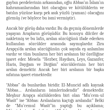
gaybın perdelerinin arkasından, oğlu Abbas’ın İslam’ın
kahramanlarından biri olacağını ve kötülüklerin ve
batılın yüzüne karşı pek asık yüzlü (yaman) olacağını
görmüş (ve böylece bu ismi vermiştir).
Ancak bir görüş daha vardır. Bu da geçmiş dönemlerde
yaşayan Arapların görüşüdür. Bu konuyu dilciler de
nakletmiş ve bu lafzı, arslan sözcüğünü ifade ederken
kullanılan sözcükler arasında saymışlardır. Zira
Arapça’da arslan sözcüğünün çok sayıda eş anlamlısı
vardır ve tüm bunların her biri arslanın bir özelliğine
işaret eder. Mesela “Hezber, Haydara, Leys, Gazanfer,
Haris, Dayğam ve Dirğâm” sözcüklerinin her biri
arslan demektir. Ancak her biri arslanın bir başka
sıfatına işaret etmektedir.
“Abbas” da bunlardan biridir. El-Muncid adlı kaynak
“Abbas… Arslanların isimlerindendir” demektedir.
Meşhur Arapça sözlüklerden biri olan “Mu’cem-ul
Wasît” ise “Abbas: Arslanların kaçtığı arslandır.” Belki
de “Mu’cemul Wasît”in yaptığı bu açıklama;