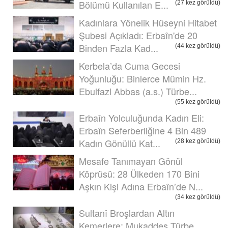
Bölümü Kullanılan E...
(27 kez görüldü)
Kadınlara Yönelik Hüseyni Hitabet
Şubesi Açıkladı: Erbaîn'de 20
Binden Fazla Kad...
(44 kez görüldü)
Kerbela’da Cuma Gecesi
Yoğunluğu: Binlerce Mümin Hz.
Ebulfazl Abbas (a.s.) Türbe...
(55 kez görüldü)
Erbaîn Yolculuğunda Kadın Eli:
Erbaîn Seferberliğine 4 Bin 489
Kadın Gönüllü Kat...
(28 kez görüldü)
Mesafe Tanımayan Gönül
Köprüsü: 28 Ülkeden 170 Bini
Aşkın Kişi Adına Erbaîn’de N...
(34 kez görüldü)
Sultanî Broşlardan Altın
Kemerlere: Mukaddes Türbe