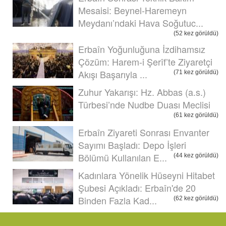
Mesaisi: Beynel-Haremeyn
Meydanı’ndaki Hava Soğutuc...
(52 kez görüldü)
Erbaîn Yoğunluğuna İzdihamsız
Çözüm: Harem-i Şerîf’te Ziyaretçi
Akışı Başarıyla ...
(71 kez görüldü)
Zuhur Yakarışı: Hz. Abbas (a.s.)
Türbesi’nde Nudbe Duası Meclisi
(61 kez görüldü)
Erbaîn Ziyareti Sonrası Envanter
Sayımı Başladı: Depo İşleri
Bölümü Kullanılan E...
(44 kez görüldü)
Kadınlara Yönelik Hüseyni Hitabet
Şubesi Açıkladı: Erbaîn'de 20
Binden Fazla Kad...
(62 kez görüldü)