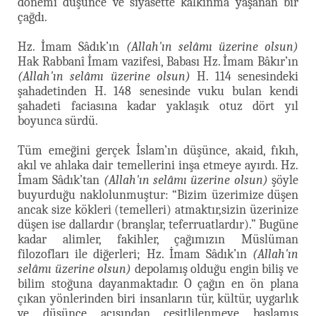
dönemi düşünce ve siyasette kalkınma yaşanan bir
çağdı.
Hz. İmam Sâdık’ın
(Allah'ın selâmı üzerine olsun)
Hak Rabbanî İmam vazifesi, Babası Hz. İmam Bâkır’ın
(Allah'ın selâmı üzerine olsun)
H. 114 senesindeki
şahadetinden H. 148 senesinde vuku bulan kendi
şahadeti faciasına kadar yaklaşık otuz dört yıl
boyunca sürdü.
Tüm emeğini gerçek İslam’ın düşünce, akaid, fıkıh,
akıl ve ahlaka dair temellerini inşa etmeye ayırdı. Hz.
İmam Sâdık’tan
(Allah'ın selâmı üzerine olsun)
şöyle
buyurduğu naklolunmuştur: “Bizim üzerimize düşen
ancak size kökleri (temelleri) atmaktır,sizin üzerinize
düşen ise dallardır (branşlar, teferruatlardır).” Bugüne
kadar alimler, fakihler, çağımızın Müslüman
filozofları ile diğerleri; Hz. İmam Sâdık’ın
(Allah'ın
selâmı üzerine olsun)
depolamış olduğu engin biliş ve
bilim stoğuna dayanmaktadır. O çağın en ön plana
çıkan yönlerinden biri insanların tür, kültür, uygarlık
ve düşünce açısından çeşitlilenmeye başlamış