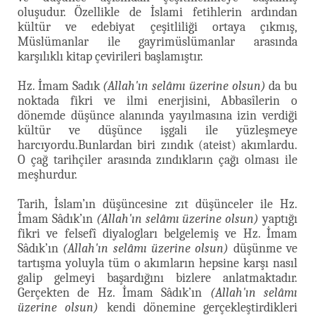
oluşudur. Özellikle de İslami fetihlerin ardından
kültür ve edebiyat çeşitliliği ortaya çıkmış,
Müslümanlar ile gayrimüslümanlar arasında
karşılıklı kitap çevirileri başlamıştır.
Hz. İmam Sadık
(Allah'ın selâmı üzerine olsun)
da bu
noktada fikri ve ilmi enerjisini, Abbasîlerin o
dönemde düşünce alanında yayılmasına izin verdiği
kültür ve düşünce işgali ile yüzleşmeye
harcıyordu.Bunlardan biri zındık (ateist) akımlardu.
O çağ tarihçiler arasında zındıkların çağı olması ile
meşhurdur.
Tarih, İslam’ın düşüncesine zıt düşünceler ile Hz.
İmam Sâdık’ın
(Allah'ın selâmı üzerine olsun)
yaptığı
fikri ve felsefî diyalogları belgelemiş ve Hz. İmam
Sâdık’ın
(Allah'ın selâmı üzerine olsun)
düşünme ve
tartışma yoluyla tüm o akımların hepsine karşı nasıl
galip gelmeyi başardığını bizlere anlatmaktadır.
Gerçekten de Hz. İmam Sâdık’ın
(Allah'ın selâmı
üzerine olsun)
kendi dönemine gerçekleştirdikleri