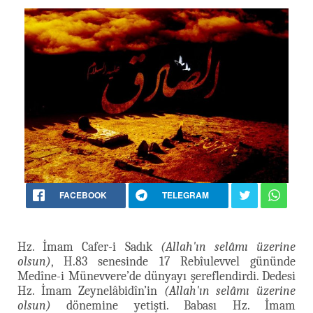
FACEBOOK
TELEGRAM
Hz. İmam Cafer-i Sadık
(Allah'ın selâmı üzerine
olsun)
, H.83 senesinde 17 Rebîulevvel gününde
Medîne-i Münevvere’de dünyayı şereflendirdi. Dedesi
Hz. İmam Zeynelâbidîn’in
(Allah'ın selâmı üzerine
olsun)
dönemine yetişti. Babası Hz. İmam