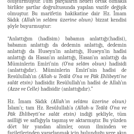
oluşturmuştur. Tüm parçaların hedefi ortak olmakla
birlikte şartlar doğrultusunda yapılan vazife değişik
olmuştur. Bu marifetin hakikatine dair Hz. İmam
Sâdık
(Allah'ın selâmı üzerine olsun)
bizzat kendisi
şöyle buyurmuştur:
“Anlattığım (hadîsim) babamın anlattığı(hadîsi),
babamın anlattığı da dedemin anlattığı, dedemin
anlattığı da Huseyn’in anlattığı, Huseyn’in hadîsi
anlattığı da Hasan’ın anlattığı, Hasan’ın anlattığı da
Müminlerin Emîri’nin
(O'na selâm olsun)
hadîsidi
(anlattığıdır). Müminlerin Emîri’nin hadîsi de
Resûlullah’ın
(Allah-u Teâlâ O'na ve Pâk Ehlibeyti'ne
salât etsin)
hadîsidir. Resûlullah’ın hadîsi de Allah’ın
(Azze ve Celle)
hadîsidir (anlattığıdır).”
Hz. İmam Sâdık
(Allah'ın selâmı üzerine olsun)
İslam’ı; tam Hz. Resûlullah’a
(Allah-u Teâlâ O'na ve
Pâk Ehlibeyti'ne salât etsin)
indiği şekliyle, tüm
asilliği ve saflığıyla taşımış ve aktarmıştır. Bu yüzden
dört bir yandan alimler, onun ilminden ve
faziletlerinden yararlanmak için bulunduğu yere akın