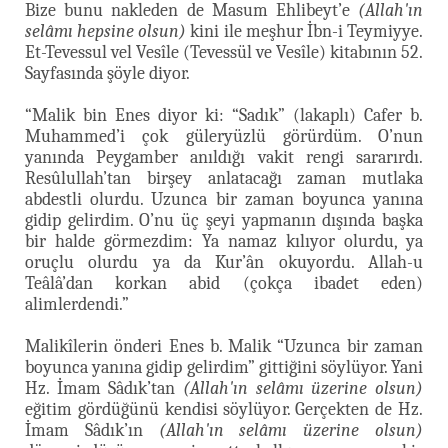
Bize bunu nakleden de Masum Ehlibeyt’e
(Allah'ın
selâmı hepsine olsun)
kini ile meşhur İbn-i Teymiyye.
Et-Tevessul vel Vesîle (Tevessül ve Vesîle) kitabının 52.
Sayfasında şöyle diyor.
“Malik bin Enes diyor ki: “Sadık” (lakaplı) Cafer b.
Muhammed’i çok güleryüzlü görürdüm. O’nun
yanında Peygamber anıldığı vakit rengi sararırdı.
Resûlullah’tan birşey anlatacağı zaman mutlaka
abdestli olurdu. Uzunca bir zaman boyunca yanına
gidip gelirdim. O’nu üç şeyi yapmanın dışında başka
bir halde görmezdim: Ya namaz kılıyor olurdu, ya
oruçlu olurdu ya da Kur’ân okuyordu. Allah-u
Teâlâ’dan korkan abid (çokça ibadet eden)
alimlerdendi.”
Malikîlerin önderi Enes b. Malik “Uzunca bir zaman
boyunca yanına gidip gelirdim” gittiğini söylüyor. Yani
Hz. İmam Sâdık’tan
(Allah'ın selâmı üzerine olsun)
eğitim gördüğünü kendisi söylüyor. Gerçekten de Hz.
İmam Sâdık’ın
(Allah'ın selâmı üzerine olsun)