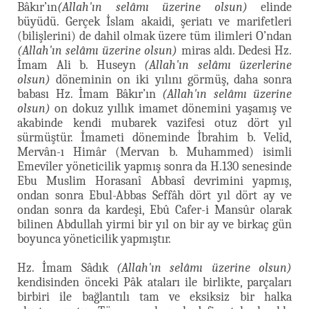
Bâkır’ın
(Allah'ın selâmı üzerine olsun)
elinde
büyüdü. Gerçek İslam akaidi, şeriatı ve marifetleri
(bilişlerini) de dahil olmak üzere tüm ilimleri O’ndan
(Allah'ın selâmı üzerine olsun)
miras aldı. Dedesi Hz.
İmam Ali b. Huseyn
(Allah'ın selâmı üzerlerine
olsun)
döneminin on iki yılını görmüş, daha sonra
babası Hz. İmam Bâkır’ın
(Allah'ın selâmı üzerine
olsun)
on dokuz yıllık imamet dönemini yaşamış ve
akabinde kendi mubarek vazifesi otuz dört yıl
sürmüştür. İmameti döneminde İbrahim b. Velîd,
Mervân-ı Himâr (Mervan b. Muhammed) isimli
Emevîler yöneticilik yapmış sonra da H.130 senesinde
Ebu Muslim Horasanî Abbasî devrimini yapmış,
ondan sonra Ebul-Abbas Seffâh dört yıl dört ay ve
ondan sonra da kardeşi, Ebû Cafer-i Mansûr olarak
bilinen Abdullah yirmi bir yıl on bir ay ve birkaç gün
boyunca yöneticilik yapmıştır.
Hz. İmam Sâdık
(Allah'ın selâmı üzerine olsun)
kendisinden önceki Pâk ataları ile birlikte, parçaları
birbiri ile bağlantılı tam ve eksiksiz bir halka