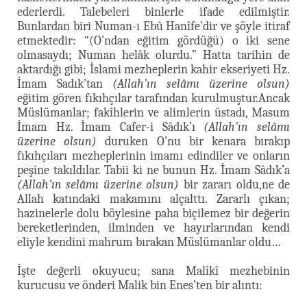
ederlerdi. Talebeleri binlerle ifade edilmiştir.
Bunlardan biri Numan-ı Ebû Hanîfe’dir ve şöyle itiraf
etmektedir: “(O’ndan eğitim gördüğü) o iki sene
olmasaydı; Numan helâk olurdu.” Hatta tarihin de
aktardığı gibi; İslami mezheplerin kahir ekseriyeti Hz.
İmam Sadık’tan
(Allah'ın selâmı üzerine olsun)
eğitim gören fıkıhçılar tarafından kurulmuştur.Ancak
Müslümanlar; fakîhlerin ve alimlerin üstadı, Masum
İmam Hz. İmam Cafer-i Sâdık’ı
(Allah'ın selâmı
üzerine olsun)
duruken O’nu bir kenara bırakıp
fıkıhçıları mezheplerinin imamı edindiler ve onların
peşine takıldılar. Tabii ki ne bunun Hz. İmam Sâdık’a
(Allah'ın selâmı üzerine olsun)
bir zararı oldu,ne de
Allah katındaki makamını alçalttı. Zararlı çıkan;
hazinelerle dolu böylesine paha biçilemez bir değerin
bereketlerinden, ilminden ve hayırlarından kendi
eliyle kendini mahrum bırakan Müslümanlar oldu…
İşte değerli okuyucu; sana Malîkî mezhebinin
kurucusu ve önderi Malik bin Enes’ten bir alıntı: