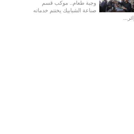
وجبة طعام.. موكب قسم
صناعة الشبابيك يختتم خدماته
ئر...