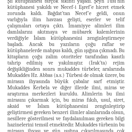
Şii kütüphanesi birçok sıkıntı yaşadı. Şeyh Tusi'nin
kütüphanesi yakıldı ve Necef-i Eşref'e hicret etmek
zorunda kaldı. Bağdat'tan Necef'e geldi, onun
varlığıyla ilim havzası gelişti, eserler ve telif
çalışmaları ortaya çıktı. İmamiyye alimleri ilim
damlalarını akıtmaya ve mübarek kalemlerinin
verdiğiyle İslam kütüphanesini zenginleştirmeye
başladı. Ancak bu yazıların çoğu raflar ve
kütüphanelerde mahpus kaldı, gün ışığına çıkmadı. Bu
kitapların çoğu zalim otoriteler tarafından kasıtlı
tahrip edilmiş ve yakılmıştır. (Irak’ta) rejim
değişikliğinden sonra mukaddes türbeler, aralarında
Mukaddes Hz. Abbas (a.s.) Türbesi de olmak üzere, bu
mirasın ihyasında büyük çabalar sarf etmiştir.
Mukaddes Kerbela ve diğer illerde ilmi, miras ve
araştırma merkezleri kuruldu. Alimlerin bu ilmi
mirasını çıkarmak için, bu miras fıkıh, usul, siret,
akaid ve İslam kütüphanesini zenginleştirip
geliştirmesi gereken benzeri ilimler alanlarında olsun,
nesillere gösterilmesi ve faydalanılması gereken bilgi
hazinelerini temsil etmektedir. Mukaddes türbenin bu
mirasın ihyası ve gün ışığına çıkarılmasında çok