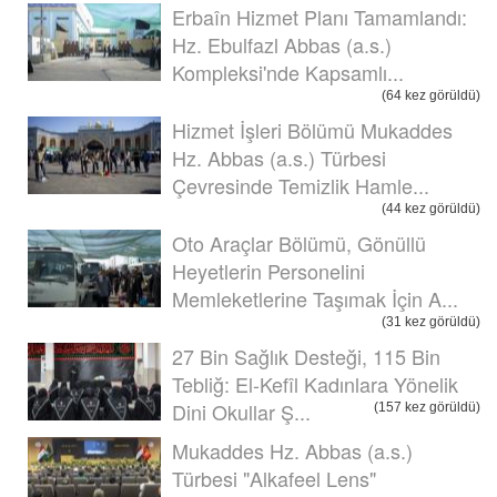
Erbaîn Hizmet Planı Tamamlandı:
Hz. Ebulfazl Abbas (a.s.)
Kompleksi'nde Kapsamlı...
(64 kez görüldü)
Hizmet İşleri Bölümü Mukaddes
Hz. Abbas (a.s.) Türbesi
Çevresinde Temizlik Hamle...
(44 kez görüldü)
Oto Araçlar Bölümü, Gönüllü
Heyetlerin Personelini
Memleketlerine Taşımak İçin A...
(31 kez görüldü)
27 Bin Sağlık Desteği, 115 Bin
Tebliğ: El-Kefîl Kadınlara Yönelik
Dini Okullar Ş...
(157 kez görüldü)
Mukaddes Hz. Abbas (a.s.)
Türbesi "Alkafeel Lens"