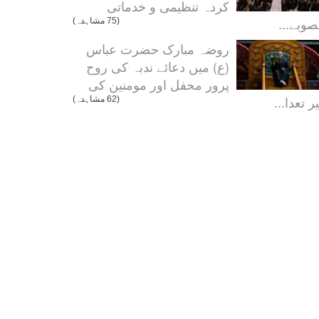
کردہ تنظیمی و خدماتی
صوبے...
(75 مشاہدہ)
روضہ مبارک حضرت عباس
(ع) میں دعائے ندبہ کی روح
پرور محفل اور مومنین کی
ر تعدا...
(62 مشاہدہ)