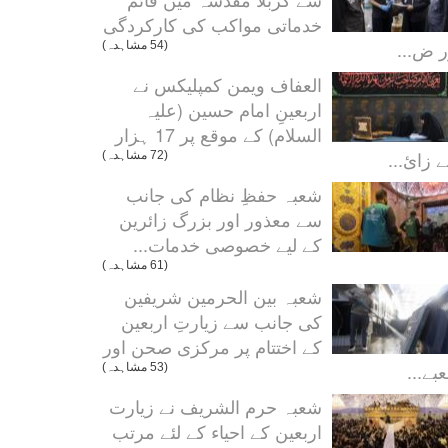
خدماتی مواکب کی کارکردگی
ر ض...
(54 مشاہدہ)
العفاف ویمن کمپلیکس نے
اربعینِ امام حسین (علیہ
السلام) کے موقع پر 17 ہزار
 زائ...
(72 مشاہدہ)
شعبہ حفظِ نظام کی جانب
سے معذور اور بزرگ زائرین
کے لیے خصوصی خدمات...
(61 مشاہدہ)
شعبہ بین الحرمین شریفین
کی جانب سے زیارتِ اربعین
کے اختتام پر مرکزی صحن اور
بے...
(53 مشاہدہ)
شعبہ حرم الشریف نے زیارت
اربعین کے احیاء کے لئے مرتب