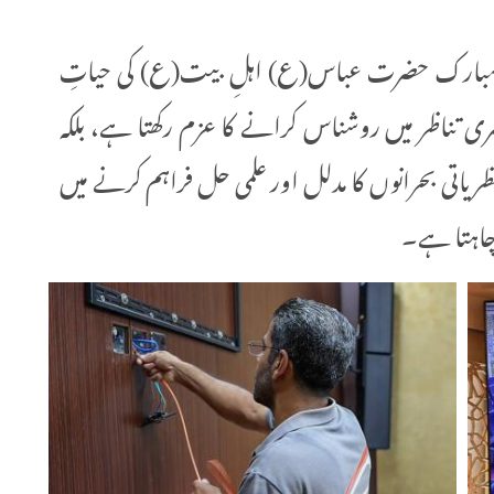
ہ مبارک حضرت عباس(ع) اہلِ بیت(ع) کی حیاتِ
 تناظر میں روشناس کرانے کا عزم رکھتا ہے، بلکہ
یاتی بحرانوں کا مدلل اور علمی حل فراہم کرنے میں
 چاہتا ہے۔