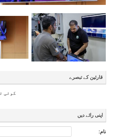
قارئین کے تبصرے
کوئی ت
اپنی رائے دیں
نام: