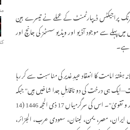
من
گ پراجیکٹس ڈیپارٹمنٹ کے عملے نے تیسرے بین
میں پہلے سے موجود آڈیو اور ویڈیو سسٹمز کی جانچ اور
ا ہے۔
کثی
 امامت کا انعقاد عیدِ غدیر کی مناسبت سے کر رہا
ایک ہی درخت کی دو ناقابلِ جدا شاخیں ہیں" جبکہ
اس کا عنوان ہے: " آئمہ(ع) کی ہدایات: رشد و تقویٰ"۔ اس کی سرگرمیاں 17 ذی الحجہ 1446 (14
 میں ایران، مصر، یمن، لبنان، سعودی عرب، الجزائر،