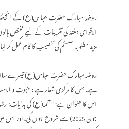
روضہ مبارک حضرت عباس(ع) کے انجینئرن
الاقوامی ہفتۂ کی تقریبات کے لیے مختص ہالوں 
مزید مطلوبہ سسٹم کی تنصیب کا کام مکمل کر لی
روضہ مبارک حضرت عباس(ع) تیسرے سالانہ ہفتۂ
ہے، جس کا مرکزی شعار ہے : "نبوت و امامت—
جون 2025) سے شروع ہوں گی،اور اس