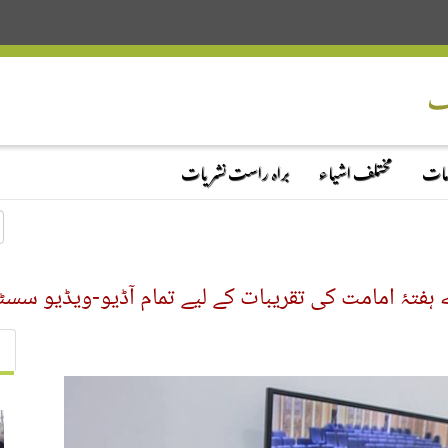
دمات
مختلف اشیاء
براہ راست نشریات
فتۂ امامت کی تقریبات کے لیے تمام آڈیو-ویڈیو سسٹم