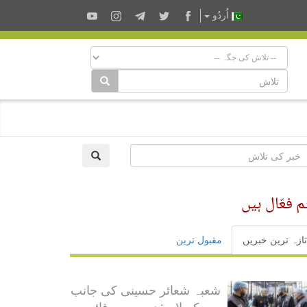
اُردُو
 فعّال ہیں
تازہ ترین خبریں
مقبول ترین
شعبہ شعائر حسینی کی جانب
سے کربلا مقدسہ میں قائم