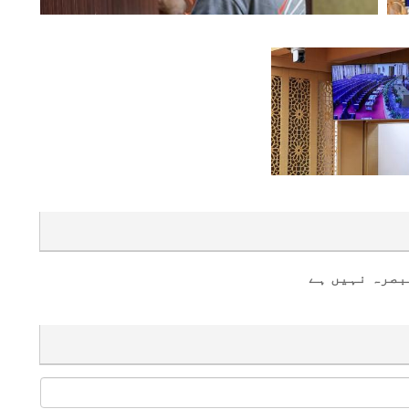
بصرہ نہیں ہے