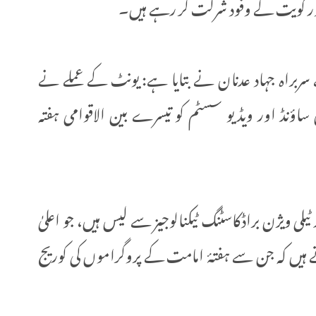
 اور کویت کے وفود شرکت کر رہے ہیں۔
 سربراہ جہاد عدنان نے بتایا ہے: یونٹ کے عملے نے
ؤنڈ اور ویڈیو سسٹم کو تیسرے بین الاقوامی ہفتہ
ر ٹیلی ویژن براڈکاسٹنگ ٹیکنالوجیز سے لیس ہیں، جو اعلیٰ
ناتے ہیں کہ جن سے ہفتۂ امامت کے پروگراموں کی کوریج