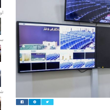
او
سے
شع