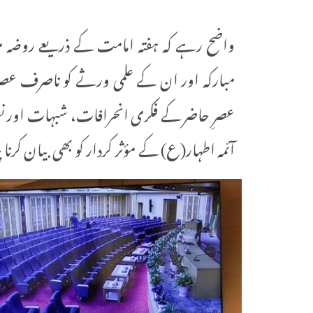
واضح رہے کہ ہفتہ امامت کے ذریعے روض
مبارکہ اور ان کے علمی ورثے کو ناصرف عصری
عصرِ حاضر کے فکری انحرافات، شبہات اور نظر
آئمہ اطہار(ع) کے مؤثر کردار کو بھی بیان کرنا