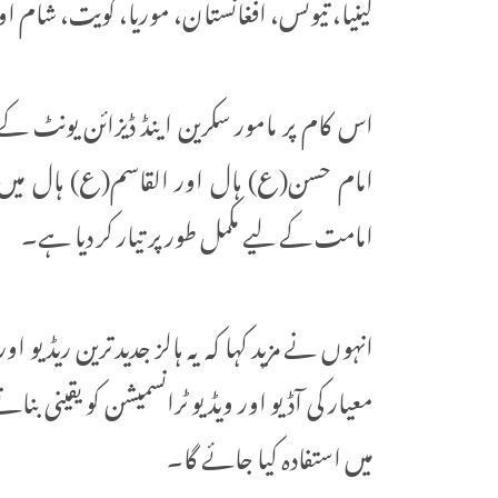
کینیا، تیونس، افغانستان، موریا، کویت، شام
اس کام پر مامور سکرین اینڈ ڈیزائن یونٹ کے
امام حسن(ع) ہال اور القاسم(ع) ہال میں سا
امامت کے لیے مکمل طور پر تیار کر دیا ہے۔
انہوں نے مزید کہا کہ یہ ہالز جدید ترین ریڈیو او
معیار کی آڈیو اور ویڈیو ٹرانسمیشن کو یقینی ب
میں استفادہ کیا جائے گا۔