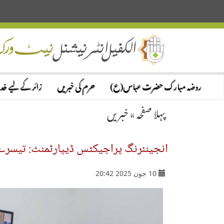
روضہ مبارک حضرت عباس(ع)
حرم کی خبریں
زائر کے لیے خ
پہلا صفحہ
»
خبریں
انجینئرنگ پراجیکٹس ڈیپارٹمنٹ: تیسرے ہ
10 جون 2025 20:42