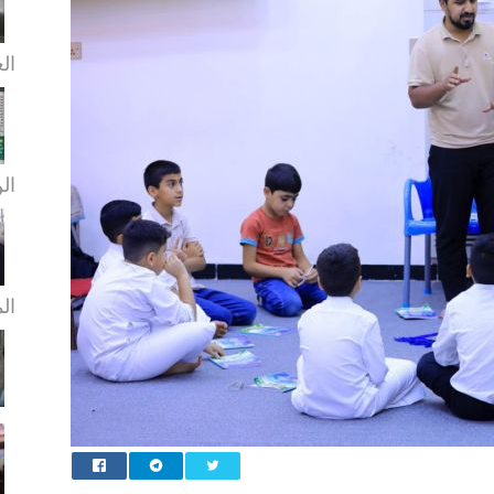
الع
الن
ال