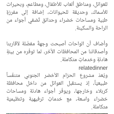
للعوائل، ومناطق ألعاب للأطفال، ومطاعم، وبحيرات
للأسماك، وحديقة للحيوانات، إضافة إلى مفرزةٍ
طبّية ومساحات خضراء وحدائق تُضفي أجواء من
الراحة والسكينة.
وأضاف أن الواحات أصبحت وجهةً مفضّلة لأقاربنا
وأصدقائنا من المحافظات الأُخَر، لما توفّره من بيئةٍ
هادئةٍ وخدماتٍ متكاملة.
relatedinner
ويُعدّ مشروع الحزام الأخضر الجنوبي متنفّساً
طبيعيّاً، إذ يستقبل العوائل من داخل محافظة
كربلاء وخارجها، ويوفّر أجواء هادئة ومساحات
خضراء واسعة، مع خدماتٍ ترفيهيّة وتنظيميّة
متكاملة.