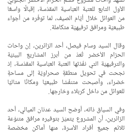
الأول التابع للعتبة العبّاسية المقدّسة، إقبالًا واسعًا
من العوائل خلال أيّام الصيف، لما توفّره من أجواء
طبيعيّة ومرافق ترفيهيّة متكاملة.
وقال السيد وسام فيصل، أحد الزائرين، إن واحات
الحزام الأخضر تُعدّ من أبرز المشاريع البيئيّة
والترفيهيّة التي نفّذتها العتبة العبّاسية المقدّسة، إذ
نجحت في تحويل منطقةٍ صحراويّة إلى مساحةٍ
خضراء، وأصبحت متنفّسًا طبيعيًا ومكانًا مثاليًا
للعوائل من داخل كربلاء وخارجها.
وفي السياق ذاته، أوضح السيد عدنان الميالي، أحد
الزائرين، أن المشروع يتميّز بتوفيره مرافق متنوّعة
تلائم جميع أفراد الأسرة، منها أماكن مخصّصة