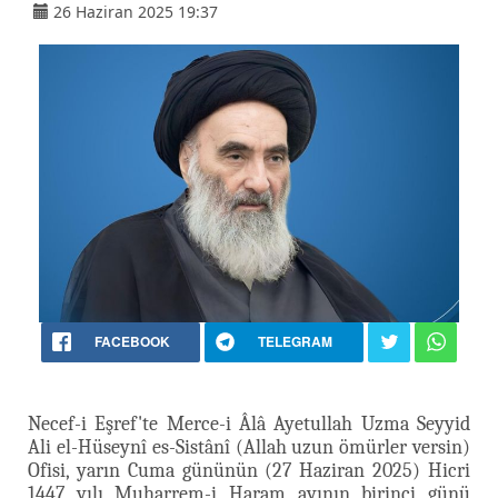
26 Haziran 2025 19:37
FACEBOOK
TELEGRAM
Necef-i Eşref'te Merce-i Âlâ Ayetullah Uzma Seyyid
Ali el-Hüseynî es-Sistânî (Allah uzun ömürler versin)
Ofisi, yarın Cuma gününün (27 Haziran 2025) Hicri
1447 yılı Muharrem-i Haram ayının birinci günü