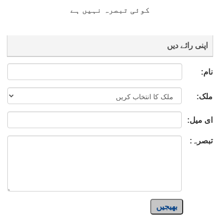
کوئی تبصرہ نہیں ہے
اپنی رائے دیں
نام:
ملک:
ای میل:
تبصرہ:
بھیجیں