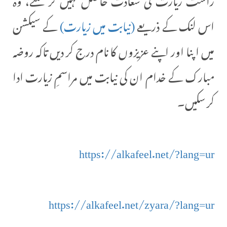
اس لنک کے ذریعے
(نیابت میں زیارت)
کے سیکشن
میں اپنا اور اپنے عزیزوں کا نام درج کر دیں تاکہ روضہ
مبارک کے خدام ان کی نیابت میں مراسمِ زیارت ادا
کر سکیں۔
https://alkafeel.net/?lang=ur
https://alkafeel.net/zyara/?lang=ur