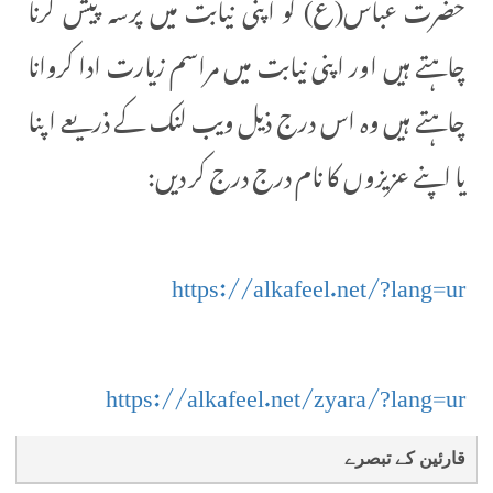
حضرت عباس(ع) کو اپنی نیابت میں پرسہ پیش کرنا
چاہتے ہیں اور اپنی نیابت میں مراسم زیارت ادا کروانا
چاہتے ہیں وہ اس درج ذیل ویب لنک کے ذریعے اپنا
یا اپنے عزیزوں کا نام درج درج کر دیں:
https://alkafeel.net/?lang=ur
https://alkafeel.net/zyara/?lang=ur
قارئین کے تبصرے