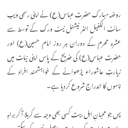
روضہ مبارک حضرت عباس(ع) نے اپنی رسمی ویب
سائٹ الکفیل انٹر نیشنل نیٹ ورک کے توسط سے
عشرہ محرم کے دوران ہر روز امام حسین(ع) اور
حضرت عباس(ع) کی ضریح کے پاس اپنی نیات میں
زیارتِ عاشوراء پڑھوانے کے خواہشمند افراد کے
ناموں کا اندراج شروع کر دیا ہے۔
پس جو محبانِ اہل بیت کسی بھی وجہ سے کربلا آ کر براہِ
راست زیارت کی سعادت حاصل نہیں کر سکتے، وہ