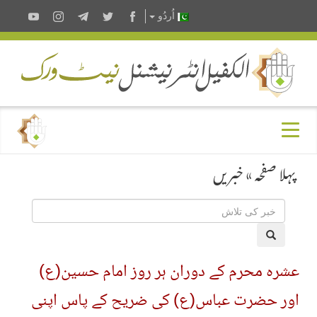
اُردُو
پہلا صفحہ
»
خبریں
عشرہ محرم کے دوران ہر روز امام حسین(ع)
اور حضرت عباس(ع) کی ضریح کے پاس اپنی