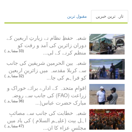
تازہ ترین خبریں
مقبول ترین
شعبہ حفظِ نظام نے زیارتِ اربعین کے
دوران زائرین کی آمد و رفت کو
منظم کرنے کے لی...
(33 مشاہدہ)
شعبہ بین الحرمین شریفین کی جانب
سے کربلا مقدسہ میں زائرینِ اربعین
کو فراہم کی جا...
(32 مشاہدہ)
اقوامِ متحدہ کے ادارے برائے خوراک و
زراعت (FAO) کی جانب سے روضہ
مبارک حضرت عباس(...
(36 مشاہدہ)
شعبہ خطابت کی جانب سے مصائبِ
اہل بیت (علیہم السلام ) کی یاد میں
مجلسِ عزاء کا ان...
(47 مشاہدہ)