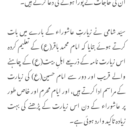
ان کی حاجات کے پورا ہونے کی دعا کرتے ہیں۔
سیّد شامی نے زیارتِ عاشوراء کے بارے میں بات
کرتے ہوئے بتایا کہ امام محمد باقر(ع) کے تعلیم کردہ
اس زیارت نامہ کے ذریعے اہلِ بیت(ع) کے چاہنے
والے قریب اور دور سے امام حسین(ع) کی زیارت
کے مراسم ادا کرتے ہیں، اور ایام محرم اور خاص طور
پر عاشوراء کے دن اس زیارت کے پڑھنے کی بہت
زیادہ تاکید وارد ہوئی ہے۔