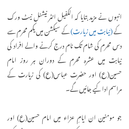
انہوں نے مزید بتایا کہ الکفیل انٹر نیشنل نیٹ ورک
کے
(نیابت میں زیارت)
کے سیکشن میں یکم محرم سے
دس محرم کی شام تک نام درج کرنے والے افراد کی
نیابت میں عشرہ محرم کے دوران ہر روز امام
حسین(ع) اور حضرت عباس(ع) کی زیارت کے
مراسم ادا کیے جائیں گے۔
جو مومنین ان ایامِ عزاء میں امام حسین(ع) اور