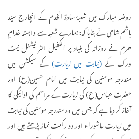
روضہ مبارک میں شعبۂ سادۃ الخدم کے انچارج سیّد
ہاشم شامی نے بتایا کہ: ہمارے شعبہ سے وابستہ خدامِ
حرم نے روزانہ کی بنیاد پر الکفیل انٹر نیشنل نیٹ
ورک کے
(نیابت میں زیارت)
کے سیکشن میں
مندرجہ مومنین کی نیابت میں امام حسین(ع) اور
حضرت عباس(ع) کی زیارت کے مراسم کی ادائیگی کا
آغاز کر دیا ہے کہ جس میں وہ مندرجہ مومنین کی نیابت
میں زیارت عاشوراء اور دو رکعت نماز پڑھتے ہیں اور