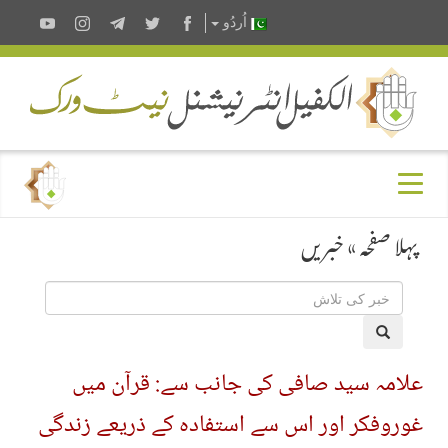
اُردُو
پہلا صفحہ
»
خبریں
علامہ سید صافی کی جانب سے: قرآن میں
غوروفکر اور اس سے استفادہ کے ذریعے زندگی