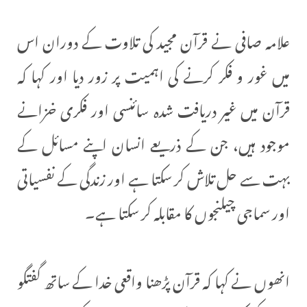
علامہ صافی نے قرآن مجید کی تلاوت کے دوران اس
میں غور و فکر کرنے کی اہمیت پر زور دیا اور کہا کہ
قرآن میں غیر دریافت شدہ سائنسی اور فکری خزانے
موجود ہیں، جن کے ذریعے انسان اپنے مسائل کے
بہت سے حل تلاش کر سکتا ہے اور زندگی کے نفسیاتی
اور سماجی چیلنجوں کا مقابلہ کر سکتا ہے۔
انھوں نے کہا کہ قرآن پڑھنا واقعی خدا کے ساتھ گفتگو