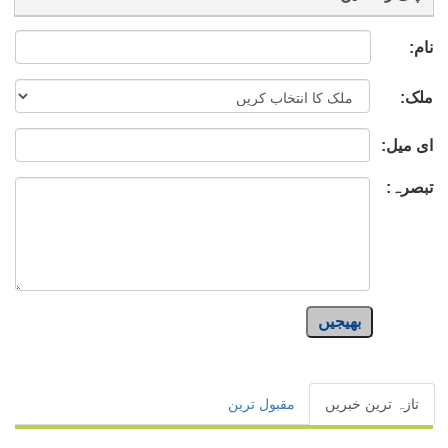
نام:
ملک:
ای میل:
تبصرہ:
بھیجیں
تازہ ترین خبریں
مقبول ترین