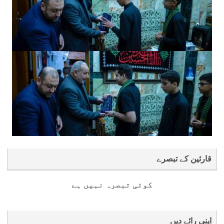
قارئین کے تبصرے
کوئی تبصرہ نہیں ہے
اپنی رائے دیں