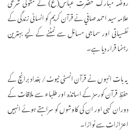
روضہ مبارک حضرت عباس(ع) کے متولی شرعی
علامہ سید احمد صافي نے قرآن کریم کو انسانی زندگی کے
نفسیاتی اور سماجی مسائل سے نمٹنے کے لیے بہترین
رہنما قرار دیا ہے۔
یہ بات انہوں نے قرآن انسٹی ٹیوٹ / بغداد برانچ کے
حفظِ قرآن کورسز کے اساتذہ اور طلباء سے ملاقات کے
دوران کہی اور ان کی کاوشوں کو سراہتے ہوئے انہیں
اعزازات سے نوازا۔