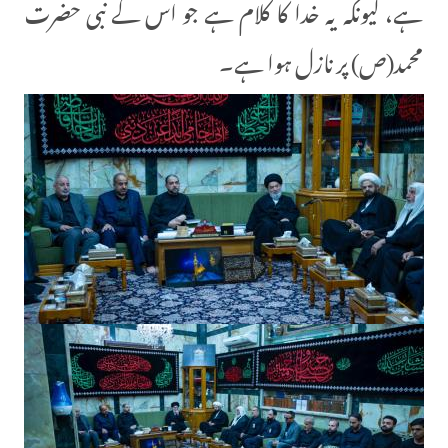
ہے، کیونکہ یہ خدا کا کلام ہے جو اس کے نبی حضرت
محمد(ص) پر نازل ہوا ہے۔