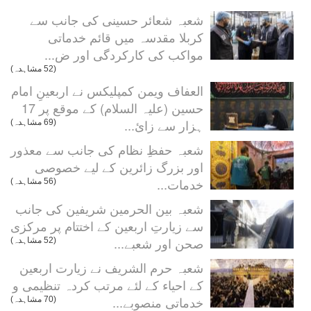
شعبہ شعائر حسینی کی جانب سے
کربلا مقدسہ میں قائم خدماتی
مواکب کی کارکردگی اور ض...
(52 مشاہدہ)
العفاف ویمن کمپلیکس نے اربعینِ امام
حسین (علیہ السلام) کے موقع پر 17
ہزار سے زائ...
(69 مشاہدہ)
شعبہ حفظِ نظام کی جانب سے معذور
اور بزرگ زائرین کے لیے خصوصی
خدمات...
(56 مشاہدہ)
شعبہ بین الحرمین شریفین کی جانب
سے زیارتِ اربعین کے اختتام پر مرکزی
صحن اور شعبے...
(52 مشاہدہ)
شعبہ حرم الشریف نے زیارت اربعین
کے احیاء کے لئے مرتب کردہ تنظیمی و
خدماتی منصوبے...
(70 مشاہدہ)