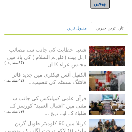
بھیجیں
تازہ ترین خبریں
مقبول ترین
شعبہ خطابت کی جانب سے مصائبِ
اہل بیت (علیہم السلام ) کی یاد میں
مجلسِ عزاء کا ان...
(37 مشاہدہ)
الکفیل آئس فیکٹری میں جدید فائر
فائٹنگ سسٹم کی تنصیب...
(42 مشاہدہ)
قرآن علمی کمپلیکس کی جانب سے
مثنی میں "اشبال العميد" کورسز کے
طلباء کے لیے نہج ...
(39 مشاہدہ)
کربلا میں 90 کلومیٹر طویل گرین
بیلٹ، 10 لاکھ درخت لگانے کے منصوبے