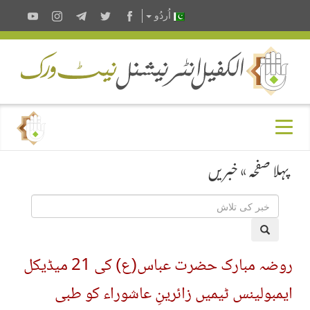
اُردُو
پہلا صفحہ
»
خبریں
روضہ مبارک حضرت عباس(ع) کی 21 میڈیکل
ایمبولینس ٹیمیں زائرینِ عاشوراء کو طبی