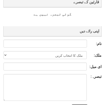
قارئین کے تبصرے
کوئی تبصرہ نہیں ہے
اپنی رائے دیں
نام:
ملک:
ای میل:
تبصرہ: