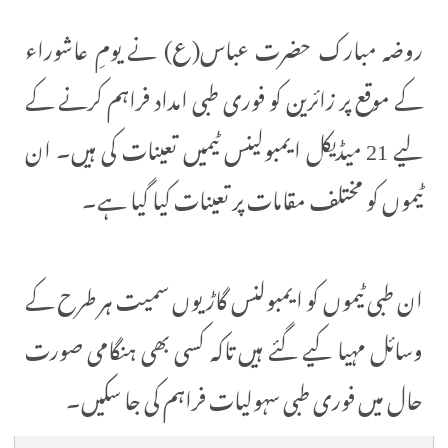
روضہ مبارک حضرت عباس(ع) نے یومِ عاشوراء
کے موقع پر زائرین کو فوری طبی امداد فراہم کرنے کے
لیے 21 میڈیکل ایمبولینس ٹیمیں تعینات کی ہیں۔ ان
ٹیموں کو مختلف مقامات پر تعینات کیا گیا ہے۔
ان طبی ٹیموں کو ایمبولنس گاڑیوں سمیت ہر طرح کے
وسائل مہیا کیے گئے ہیں تاکہ کسی بھی ہنگامی صورت
حال میں فوری طبی سہولیات فراہم کی جا سکیں۔