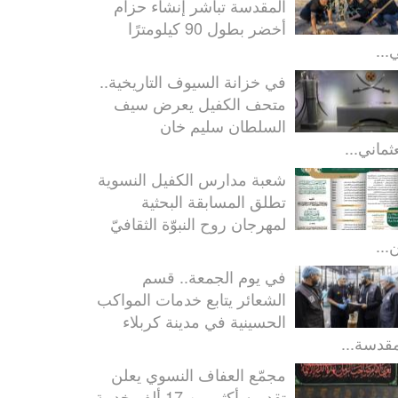
المقدسة تباشر إنشاء حزام
أخضر بطول 90 كيلومترًا
...
في خزانة السيوف التاريخية..
متحف الكفيل يعرض سيف
السلطان سليم خان
ثماني...
شعبة مدارس الكفيل النسوية
تطلق المسابقة البحثية
لمهرجان روح النبوّة الثقافيّ
...
في يوم الجمعة.. قسم
الشعائر يتابع خدمات المواكب
الحسينية في مدينة كربلاء
مقدسة...
مجمّع العفاف النسوي يعلن
تقديمه أكثر من 17 ألف خدمة