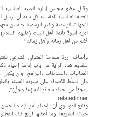
وقال عضو مجلس إدارة العتبة العباسية ال
العتبة العباسية المقدسة كل سنة أن نرسل ا
الجهات الرسمية وغير الرسمية حاملين معهم 
أمره أسوةً بأئمة أهل البيت (عليهم السلام) م
ظُلم من أهل زمانه وأهل زماننا".
وأضاف "زرنا سماحة المتولي الشرعي للعتبة
لتقديم هذه الراية من باب إدامة إحياء ذكر
الفعاليات والنشاطات والبرامج، وأن يكون ح
وأن تُسلَّط الأضواء على سيرته المليئة بالع
يتجزأ من إحياء شعائر الله (عزّ وجلّ)".
relatedinner
وتابع الموسوي أنّ "إحياء أمر الإمام الحسن
حياته الشريفة وما أعقبها لرفع تلك المظل