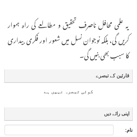
یہ علمی محافل ناصرف تحقیق و مطالعے کی راہ ہموار
کریں گی، بلکہ نوجوان نسل میں شعور اور فکری بیداری
کا سبب بھی بنیں گی۔
قارئین کے تبصرے
کوئی تبصرہ نہیں ہے
اپنی رائے دیں
نام: