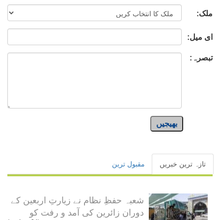
ملک:
ای میل:
تبصرہ:
بھیجیں
تازہ ترین خبریں
مقبول ترین
شعبہ حفظِ نظام نے زیارتِ اربعین کے
دوران زائرین کی آمد و رفت کو