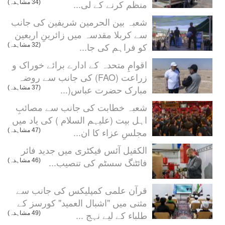
منظم کرنے کے لی...
(34 مشاہدہ)
شعبہ بین الحرمین شریفین کی جانب
سے کربلا مقدسہ میں زائرینِ اربعین
کو فراہم کی جا...
(32 مشاہدہ)
اقوامِ متحدہ کے ادارے برائے خوراک و
زراعت (FAO) کی جانب سے روضہ
مبارک حضرت عباس(...
(37 مشاہدہ)
شعبہ خطابت کی جانب سے مصائبِ
اہل بیت (علیہم السلام ) کی یاد میں
مجلسِ عزاء کا ان...
(47 مشاہدہ)
الکفیل آئس فیکٹری میں جدید فائر
فائٹنگ سسٹم کی تنصیب...
(46 مشاہدہ)
قرآن علمی کمپلیکس کی جانب سے
مثنی میں "اشبال العميد" کورسز کے
طلباء کے لیے نہج ...
(49 مشاہدہ)