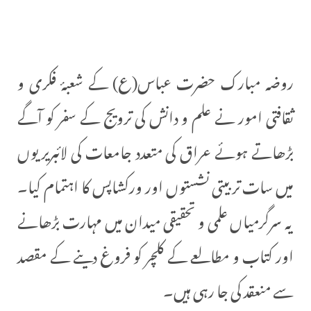
روضہ مبارک حضرت عباس(ع) کے شعبۂ فکری و
ثقافتی امور نے علم و دانش کی ترویج کے سفر کو آگے
بڑھاتے ہوئے عراق کی متعدد جامعات کی لائبریریوں
میں سات تربیتی نشستوں اور ورکشاپس کا اہتمام کیا۔
یہ سرگرمیاں علمی و تحقیقی میدان میں مہارت بڑھانے
اور کتاب و مطالعے کے کلچر کو فروغ دینے کے مقصد
سے منعقد کی جا رہی ہیں۔