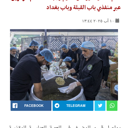
عبر منفذي باب القبلة وباب بغداد
١٠ آب ٢٠٢٥ ١٣:٤٤
FACEBOOK
TELEGRAM
يواصل قسم المضيف في العتبة العبّاسية المقدّسة،