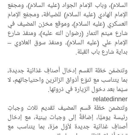
السلام)، وباب الإمام الجواد (عليه السلام)، ومجمّع
الإمام الهادي (عليه السلام) للضيافة، ومجمّع الإمام
العسكري (عليه السلام)، وموقع مخزن المضيف في
شارع ميثم التمار (رضوان الله عليه)، ومنفذ شارع
الإمام علي (عليه السلام)، ومنفذ سوق العلاوي –
بداية شارع باب القبلة.
وتتضمّن خطّة القسم إدخال أصنافٍ غذائيّة جديدة،
بما يتناسب مع تنوّع أذواق الزائرين واحتياجاتهم، لا
سيّما بعد دخول الزيارة في ذروتها.
relatedinner
وتتضمن خطّة قسم المضيف تقديم ثلاث وجباتٍ
رئيسة يوميًّا، إضافةً إلى وجبات بينيّة، مع إدخال
أصنافٍ غذائيّة جديدة لأوّل مرّة، بما يتناسب مع