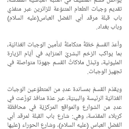
تقديم وجبات الطعام المتنوّعة للزائرين عبر منفذي
باب قبلة مرقد أبي الفضل العباس(عليه السلام)
وباب بغداد.
وأعدّ القسمُ خطّةً متكاملةً لتأمين الوجبات الغذائيّة،
بما يواكب الزخم البشريّ المتزايد في أيّام الزيارة
المليونية، وتبذل ملاكاتُ القسم جهودًا متواصلة في
تجهيز الوجبات.
ويقدّم القسمُ بمساندة عددٍ من المتطوّعين الوجبات
الغذائيّة الرئيسة والبينيّة، عبر عدّة منافذ توزّعت في
عددٍ من الشوارع والمواقع المركزيّة في محافظة
كربلاء المقدّسة، وهي: شارع باب القبلة لمرقد أبي
الفضل العباس (عليه السلام)، وشارع الحوراء (عليها