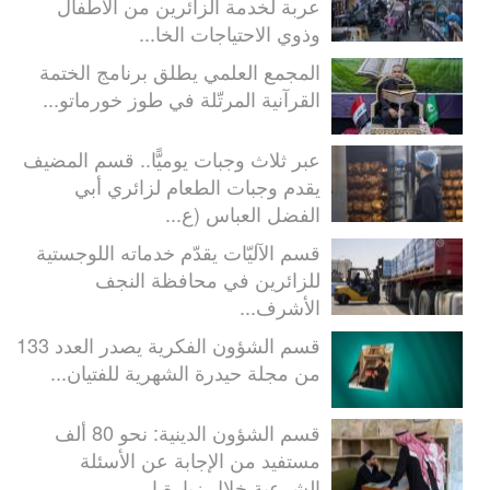
عربة لخدمة الزائرين من الأطفال
وذوي الاحتياجات الخا...
المجمع العلمي يطلق برنامج الختمة
القرآنية المرتّلة في طوز خورماتو...
عبر ثلاث وجبات يوميًّا.. قسم المضيف
يقدم وجبات الطعام لزائري أبي
الفضل العباس (ع...
قسم الآليّات يقدّم خدماته اللوجستية
للزائرين في محافظة النجف
الأشرف...
قسم الشؤون الفكرية يصدر العدد 133
من مجلة حيدرة الشهرية للفتيان...
قسم الشؤون الدينية: نحو 80 ألف
مستفيد من الإجابة عن الأسئلة
الشرعية خلال زيارة ا...