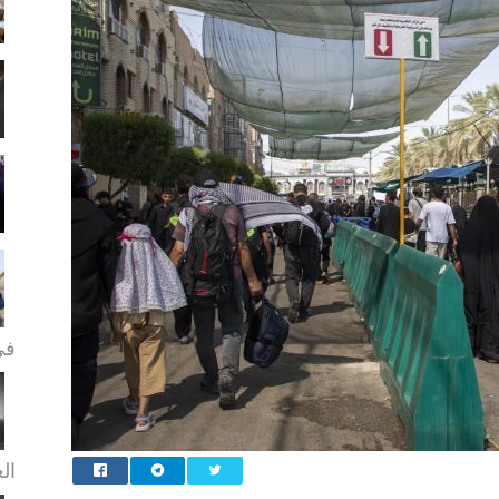
في
الع