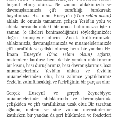
hoşnut etmiş oluruz. Ne zaman ahlakımızda ve
davranışlarımızda çift taraflılığı bırakırsak;
hayatımızda Hz. İmam Huseyn’n
(O'na selâm olsun)
ahlakı ile onunla tamamen çelişen Yezid’in yolu ve
ahlakı arasında ahlaki bir arada bulunmazsa işte o
zaman (o ilkeleri benimsediğimizi söylediğimizde)
doğru konuşuyor oluruz. Ancak kültürümüzde,
ahlakımızda, davranışlarımızda ve muamelelerimizde
çift taraflılık ve çelişki olursa; hem bir yandan Hz.
İmam Huseyn’e
(O'na selâm olsun)
ağlarız,
matemlere katılırız hem de bir yandan ahlakımızın
bir kısmı, bazı duruşlarımız, bazı davranışlarımız, bazı
muamelelerimiz Yezîd’in ahlakı ve Yezîd’in
muamelelerinden olur, bazı zalimce yaptıklarımız
Yezid’in zulmü,fasıklığı ve facirliğinin bir parçası olur.
Gerçek Huseynî ve gerçek Zeynebiyye;
muamelelerinde, ahlaklarında ve davranışlarında
çelişkiden ve çift taraflılıktan uzak olur. Bir taraftan
ağlama, matem ve sine vurma merasimlerine
katılırken bir yandan da şerî hükümleri ve ibadetleri