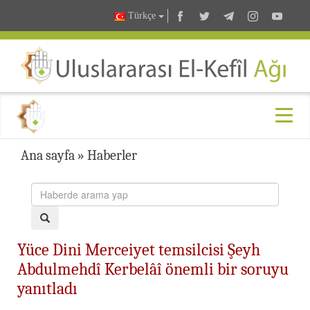
Türkçe
Ana sayfa
»
Haberler
Yüce Dini Merceiyet temsilcisi Şeyh
Abdulmehdî Kerbelâî önemli bir soruyu
yanıtladı