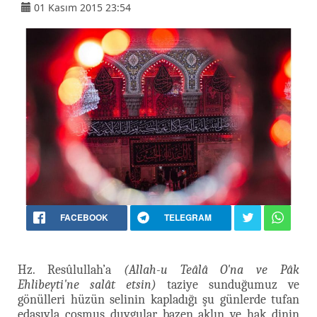
01 Kasım 2015 23:54
FACEBOOK
TELEGRAM
Hz. Resûlullah’a
(Allah-u Teâlâ O'na ve Pâk
Ehlibeyti'ne salât etsin)
taziye sunduğumuz ve
gönülleri hüzün selinin kapladığı şu günlerde tufan
edasıyla coşmuş duygular bazen aklın ve hak dinin