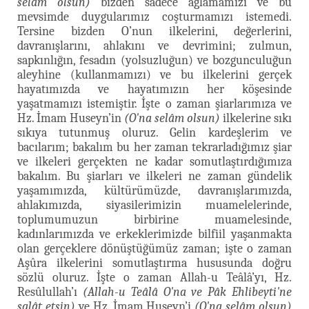
selâm olsun)
bizden sadece ağlamamızı ve bu
mevsimde duygularımız coşturmamızı istemedi.
Tersine bizden O’nun ilkelerini, değerlerini,
davranışlarını, ahlakını ve devrimini; zulmun,
sapkınlığın, fesadın (yolsuzluğun) ve bozgunculuğun
aleyhine (kullanmamızı) ve bu ilkelerini gerçek
hayatımızda ve hayatımızın her köşesinde
yaşatmamızı istemiştir. İşte o zaman şiarlarımıza ve
Hz. İmam Huseyn’in
(O'na selâm olsun)
ilkelerine sıkı
sıkıya tutunmuş oluruz. Gelin kardeşlerim ve
bacılarım; bakalım bu her zaman tekrarladığımız şiar
ve ilkeleri gerçekten ne kadar somutlaştırdığımıza
bakalım. Bu şiarları ve ilkeleri ne zaman gündelik
yaşamımızda, kültürümüzde, davranışlarımızda,
ahlakımızda, siyasilerimizin muamelelerinde,
toplumumuzun birbirine muamelesinde,
kadınlarımızda ve erkeklerimizde bilfiil yaşanmakta
olan gerçeklere dönüştüğümüz zaman; işte o zaman
Aşûra ilkelerini somutlaştırma hususunda doğru
sözlü oluruz. İşte o zaman Allah-u Teâlâ’yı, Hz.
Resûlullah’ı
(Allah-u Teâlâ O'na ve Pâk Ehlibeyti'ne
salât etsin)
ve Hz. İmam Huseyn’i
(O'na selâm olsun)