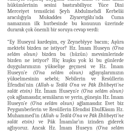
hükümlerinin sesini bastırabiliyor. Yüce Dini
Merceiyet temsilcisi Şeyh Abdulmehdî Kerbelâi
aracılığıyla Mukaddes Ziyaretgâhı’nda Cuma
namazının ilk hutbesinde bu konunun üzerinde
durarak çok önemli bir soruya cevap verdi:
“Ey Huseynî kardeşim, ey Zeynebîyye bacım; Aşûra
mektebi bizden ne istiyor? Hz. İmam Huseyn
(O'na
selâm olsun)
bizden bu (hüzün) mevsimlerinde
bizden ne istiyor? Hiç kuşku yok ki bu günlerde
duygularımızın yükselişe geçmesi ve Hz. İmam
Huseyn’e
(O'na selâm olsun)
ağlayışlarımızın
yükselmesinin sebebi; Nebîlerin ve Resûllerin
Efendisi’nin
(Allah-u Teâlâ O'na ve Pâk Ehlibeyti'ne
salât etsin)
Hz. İmam Huseyn’e
(O'na selâm olsun)
çok ağlamasıdır, semâların ve yerin, güneşin Hz. İmam
Huseyn’e
(O'na selâm olsun)
ağlamasıdır. Evet biz
Peygamberlerin ve Resûllerin Efendisi EbulKâsım Hz.
Muhammed’in
(Allah-u Teâlâ O'na ve Pâk Ehlibeyti'ne
salât etsin)
ve Pâk İmamlar’ın izinden giderek
ağlıyoruz. Ancak Hz. İmam Huseyn
(O'na selâm