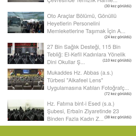
(30 kez görüldü)
Oto Araçlar Bölümü, Gönüllü
Heyetlerin Personelini
Memleketlerine Taşımak İçin A...
(24 kez görüldü)
27 Bin Sağlık Desteği, 115 Bin
Tebliğ: El-Kefîl Kadınlara Yönelik
Dini Okullar Ş...
(110 kez görüldü)
Mukaddes Hz. Abbas (a.s.)
Türbesi "Alkafeel Lens"
Uygulamasına Katılan Fotoğrafç...
(72 kez görüldü)
Hz. Fatıma bint-i Esed (s.a.)
Şubesi, Erbaîn Ziyaretinde 23
Binden Fazla Kadın Z...
(38 kez görüldü)