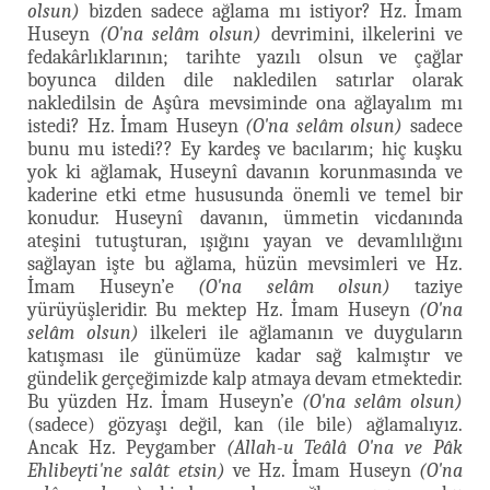
olsun)
bizden sadece ağlama mı istiyor? Hz. İmam
Huseyn
(O'na selâm olsun)
devrimini, ilkelerini ve
fedakârlıklarının; tarihte yazılı olsun ve çağlar
boyunca dilden dile nakledilen satırlar olarak
nakledilsin de Aşûra mevsiminde ona ağlayalım mı
istedi? Hz. İmam Huseyn
(O'na selâm olsun)
sadece
bunu mu istedi?? Ey kardeş ve bacılarım; hiç kuşku
yok ki ağlamak, Huseynî davanın korunmasında ve
kaderine etki etme hususunda önemli ve temel bir
konudur. Huseynî davanın, ümmetin vicdanında
ateşini tutuşturan, ışığını yayan ve devamlılığını
sağlayan işte bu ağlama, hüzün mevsimleri ve Hz.
İmam Huseyn’e
(O'na selâm olsun)
taziye
yürüyüşleridir. Bu mektep Hz. İmam Huseyn
(O'na
selâm olsun)
ilkeleri ile ağlamanın ve duyguların
katışması ile günümüze kadar sağ kalmıştır ve
gündelik gerçeğimizde kalp atmaya devam etmektedir.
Bu yüzden Hz. İmam Huseyn’e
(O'na selâm olsun)
(sadece) gözyaşı değil, kan (ile bile) ağlamalıyız.
Ancak Hz. Peygamber
(Allah-u Teâlâ O'na ve Pâk
Ehlibeyti'ne salât etsin)
ve Hz. İmam Huseyn
(O'na