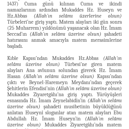
1437) Cuma günü kılınan Cuma ve ikindi
namazlarının ardından Mukaddes Hz. Huseyn ve
Hz.Abbas
(Allah'ın selâmı üzerlerine olsun)
Türbeleri’ne giriş yaptı. Matem alayları iki gün sonra
(25 Muharrem) yıldönümü yaşanacak olan Hz. İmam
Seccad’ın
(Allah'ın selâmı üzerine olsun)
şahadeti
hatırasını anmak amacıyla matem merasimlerine
başladı.
Kıble Kapısı’ndan Mukaddes Hz.Abbas
(Allah'ın
selâmı üzerine olsun)
Türbesi’ne giren matem
alayları Ana avlunun solundan girerek Hz. İmam
Hasan
(Allah'ın selâmı üzerine olsun)
Kapısı’ndan
çıktı ve Beynel-Haremeyn Meydanı’ndan geçerek
Şehitlerin Efendisi’nin
(Allah'ın selâmı üzerine olsun)
Mukaddes Ziyaretgâhı’na giriş yaptı. Yürüyüşleri
esnasında Hz. İmam Zeynelabidîn’in
(Allah'ın selâmı
üzerine olsun)
şahadeti musibetinin büyüklüğünü
anlatan Huseynî sloganlar atan matem alayları Ebu
Abdullah Hz. İmam Huseyn’in
(Allah'ın selâmı
üzerine olsun)
Mukaddes Ziyaretgâhı’nda matem