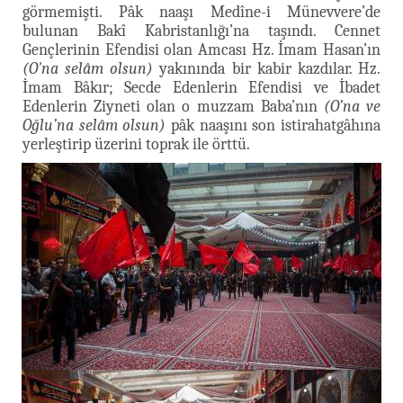
görmemişti. Pâk naaşı Medîne-i Münevvere’de
bulunan Bakî Kabristanlığı’na taşındı. Cennet
Gençlerinin Efendisi olan Amcası Hz. İmam Hasan’ın
(O'na selâm olsun)
yakınında bir kabir kazdılar. Hz.
İmam Bâkır; Secde Edenlerin Efendisi ve İbadet
Edenlerin Ziyneti olan o muzzam Baba’nın
(O’na ve
Oğlu’na selâm olsun)
pâk naaşını son istirahatgâhına
yerleştirip üzerini toprak ile örttü.