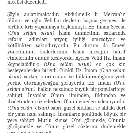
meclisi düzenledi.
Şöyle anlatılmaktadır: Abdulmelik b. Mervan’ın
ölümü ve oğlu Velîd’in devletin başına geçmesi ile
birlikte kriz yaşanmaya başlanmıştı. Hz. İmam Seccad
(O'na selâm olsun)
İslam ümmetinin saflarında
reform adımları atıyor, iyiliği emrediyor ve
kötülükten sakındırıyordu. Bu durum da Emevî
yönetiminin önderlerinin İslam mesajını tahrif
etmelerinin önünü kesiyordu. Ayrıca Velîd Hz. İmam
Zeynelabidîn’e
(O'na selâm olsun)
en çok kin
besleyenlerden biriydi. Çünkü Hz. İmam
(O'na selâm
olsun)
varken otoritesinin ve hükümranlığının yerli
yerine oturmayacağını görüyordu. Hz. İmam
(O'na
selâm olsun)
halkın nezdinde büyük bir popülariteye
sahipti. İnsanlar O’nun ilminden, fıkhından ve
ibadetinden söz ederken O’nu övmeden edemiyordu.
(O'na selâm olsun)
sabrı, güzel sıfatları ve ahlakı dört
bir yana nam salmıştı. İnsanların gönlünde büyük bir
yere sahipti. Mutlu kimse; O’nu görmekle, O’nunla
görüşmekle ve O’nun güzel sözlerini dinlemekle
şereflenen kimseydi.