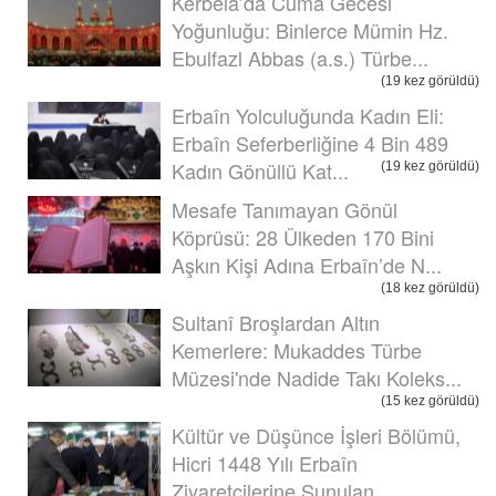
Kerbela’da Cuma Gecesi
Yoğunluğu: Binlerce Mümin Hz.
Ebulfazl Abbas (a.s.) Türbe...
(19 kez görüldü)
Erbaîn Yolculuğunda Kadın Eli:
Erbaîn Seferberliğine 4 Bin 489
Kadın Gönüllü Kat...
(19 kez görüldü)
Mesafe Tanımayan Gönül
Köprüsü: 28 Ülkeden 170 Bini
Aşkın Kişi Adına Erbaîn’de N...
(18 kez görüldü)
Sultanî Broşlardan Altın
Kemerlere: Mukaddes Türbe
Müzesi'nde Nadide Takı Koleks...
(15 kez görüldü)
Kültür ve Düşünce İşleri Bölümü,
Hicri 1448 Yılı Erbaîn
Ziyaretçilerine Sunulan ...