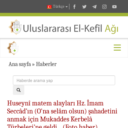
Türkçe
Ana sayfa
»
Haberler
Huseynî matem alayları Hz. İmam
Seccâd’ın (O'na selâm olsun) şahadetini
anmak için Mukaddes Kerbelâ
Türbeleri’ne geldi... (Foto haber)