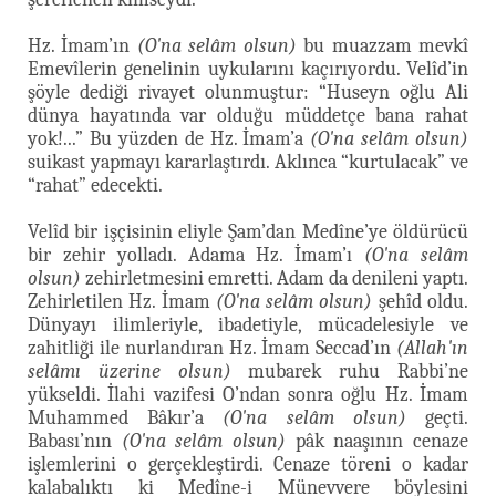
Hz. İmam’ın
(O'na selâm olsun)
bu muazzam mevkî
Emevîlerin genelinin uykularını kaçırıyordu. Velîd’in
şöyle dediği rivayet olunmuştur: “Huseyn oğlu Ali
dünya hayatında var olduğu müddetçe bana rahat
yok!...” Bu yüzden de Hz. İmam’a
(O'na selâm olsun)
suikast yapmayı kararlaştırdı. Aklınca “kurtulacak” ve
“rahat” edecekti.
Velîd bir işçisinin eliyle Şam’dan Medîne’ye öldürücü
bir zehir yolladı. Adama Hz. İmam’ı
(O'na selâm
olsun)
zehirletmesini emretti. Adam da denileni yaptı.
Zehirletilen Hz. İmam
(O'na selâm olsun)
şehîd oldu.
Dünyayı ilimleriyle, ibadetiyle, mücadelesiyle ve
zahitliği ile nurlandıran Hz. İmam Seccad’ın
(Allah'ın
selâmı üzerine olsun)
mubarek ruhu Rabbi’ne
yükseldi. İlahi vazifesi O’ndan sonra oğlu Hz. İmam
Muhammed Bâkır’a
(O'na selâm olsun)
geçti.
Babası’nın
(O'na selâm olsun)
pâk naaşının cenaze
işlemlerini o gerçekleştirdi. Cenaze töreni o kadar
kalabalıktı ki Medîne-i Münevvere böylesini