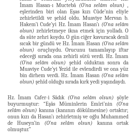
İmam Hasan-ı Muctebâ
(O'na selâm olsun)
,
eşlerinden biri olan Eşas kızı Cûde’nin eliyle
zehirletildi ve şehîd oldu. Muaviye Mervan b.
Hakem’i Cude’yi Hz. İmam Hasan’ı
(O'na selâm
olsun)
zehirletmeye ikna etmek için yolladı. O
da süte zehri koydu. O gün ciğer kavuracak denli
sıcak bir gündü ve Hz. İmam Hasan
(O'na selâm
olsun)
oruçluydu. Orucunu tamamlayıp iftar
edeceği sırada ona zehirli sütü verdi. Hz. İmam
(O'na selâm olsun)
şehîd olduktan sonra da
Muaviye Cude’yi Yezîd ile evlendirdi ve ona yüz
bin dirhem verdi. Hz. İmam Hasan
(O'na selâm
olsun)
şehîd olduğu sırada kırk yedi yaşındaydı.
Hz. İmam Cafer-i Sâdık
(O'na selâm olsun)
şöyle
buyurmuştur: “Eşâs Müminlerin Emîri’nin
(O'na
selâm olsun)
kanına (kanının dökülmesine) ortaktır;
onun kızı da Hasan’ı zehirletmiş ve oğlu Muhammed
de Huseyn’in
(O'na selâm olsun)
kanına ortak
olmuştur.”