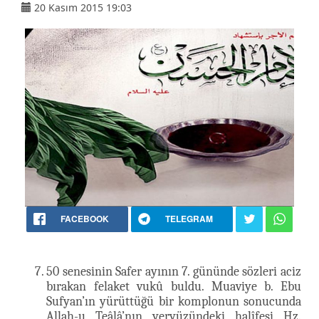
20 Kasım 2015 19:03
FACEBOOK
TELEGRAM
50 senesinin Safer ayının 7. gününde sözleri aciz
bırakan felaket vukû buldu. Muaviye b. Ebu
Sufyan’ın yürüttüğü bir komplonun sonucunda
Allah-u Teâlâ’nın yeryüzündeki halîfesi Hz.