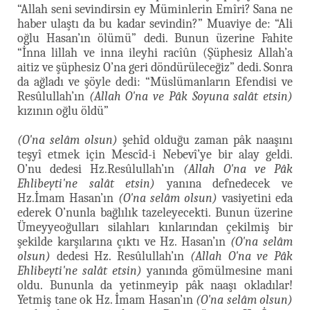
“Allah seni sevindirsin ey Müminlerin Emîri? Sana ne
haber ulaştı da bu kadar sevindin?” Muaviye de: “Ali
oğlu Hasan’ın ölümü” dedi. Bunun üzerine Fahite
“İnna lillah ve inna ileyhi racîûn (Şüphesiz Allah’a
aitiz ve şüphesiz O’na geri döndürüleceğiz” dedi. Sonra
da ağladı ve şöyle dedi: “Müslümanların Efendisi ve
Resûlullah’ın
(Allah O'na ve Pâk Soyuna salât etsin)
kızının oğlu öldü”
(O'na selâm olsun)
şehîd olduğu zaman pâk naaşını
teşyî etmek için Mescîd-i Nebevî’ye bir alay geldi.
O’nu dedesi Hz.Resûlullah’ın
(Allah O'na ve Pâk
Ehlibeyti'ne salât etsin)
yanına defnedecek ve
Hz.İmam Hasan’ın
(O'na selâm olsun)
vasiyetini eda
ederek O’nunla bağlılık tazeleyecekti. Bunun üzerine
Ümeyyeoğulları silahları kınlarından çekilmiş bir
şekilde karşılarına çıktı ve Hz. Hasan’ın
(O'na selâm
olsun)
dedesi Hz. Resûlullah’ın
(Allah O'na ve Pâk
Ehlibeyti'ne salât etsin)
yanında gömülmesine mani
oldu. Bununla da yetinmeyip pâk naaşı okladılar!
Yetmiş tane ok Hz. İmam Hasan’ın
(O'na selâm olsun)