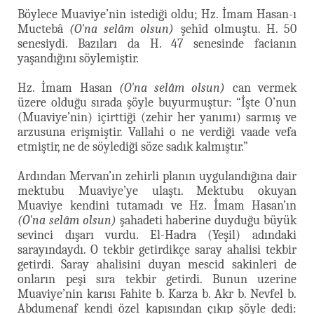
Böylece Muaviye’nin istediği oldu; Hz. İmam Hasan-ı
Muctebâ
(O'na selâm olsun)
şehîd olmuştu. H. 50
senesiydi. Bazıları da H. 47 senesinde facianın
yaşandığını söylemiştir.
Hz. İmam Hasan
(O'na selâm olsun)
can vermek
üzere olduğu sırada şöyle buyurmuştur: “İşte O’nun
(Muaviye’nin) içirttiği (zehir her yanımı) sarmış ve
arzusuna erişmiştir. Vallahi o ne verdiği vaade vefa
etmiştir, ne de söylediği söze sadık kalmıştır.”
Ardından Mervan’ın zehirli planın uygulandığına dair
mektubu Muaviye’ye ulaştı. Mektubu okuyan
Muaviye kendini tutamadı ve Hz. İmam Hasan’ın
(O'na selâm olsun)
şahadeti haberine duyduğu büyük
sevinci dışarı vurdu. El-Hadra (Yeşil) adındaki
sarayındaydı. O tekbir getirdikçe saray ahalisi tekbir
getirdi. Saray ahalisini duyan mescid sakinleri de
onların peşi sıra tekbir getirdi. Bunun uzerine
Muaviye’nin karısı Fahite b. Karza b. Akr b. Nevfel b.
Abdumenaf kendi özel kapısından çıkıp şöyle dedi: