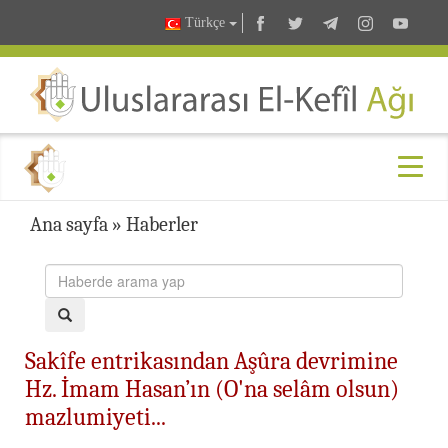
Türkçe
Ana sayfa
»
Haberler
Sakîfe entrikasından Aşûra devrimine
Hz. İmam Hasan’ın (O'na selâm olsun)
mazlumiyeti...