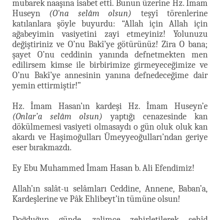
mubarek naaşına isabet etti. Bunun üzerine Hz. İmam
Huseyn
(O'na selâm olsun)
teşyî törenlerine
katılanlara şöyle buyurdu: “Allah için Allah için
ağabeyimin vasiyetini zayi etmeyiniz! Yolunuzu
değiştiriniz ve O’nu Bakî’ye götürünüz! Zira O bana;
şayet O’nu ceddinin yanında defnetmekten men
edilirsem kimse ile birbirimize girmeyeceğimize ve
O’nu Bakî’ye annesinin yanına defnedeceğime dair
yemin ettirmiştir!”
Hz. İmam Hasan’ın kardeşi Hz. İmam Huseyn’e
(Onlar’a selâm olsun)
yaptığı cenazesinde kan
dökülmemesi vasiyeti olmasaydı o gün oluk oluk kan
akardı ve Haşimoğulları Ümeyyeoğulları’ndan geriye
eser bırakmazdı.
Ey Ebu Muhammed İmam Hasan b. Ali Efendimiz!
Allah’ın salât-u selâmları Ceddine, Annene, Baban’a,
Kardeşlerine ve Pâk Ehlibeyt’in tümüne olsun!
Doğduğun günde, zalimce zehirletilerek şehîd