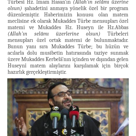
Türbesi Hz. İmam Hasan’ın
(Allah'ın selâmı üzerine
olsun)
şahadetini anmaya yönelik özel bir program
düzenlemiştir. Haberimizin konusu olan matem
meclisine ek olarak Mukaddes Türbe mensupları özel
matemi ve Mukaddes Hz. Huseyn ile Hz.Abbas
(Allah'ın selâmı üzerlerine olsun)
Türbeleri
mensupları özel ortak matemi de bulunmaktadır.
Bunun yanı sıra Mukaddes Türbe; bu hüzün ve
acılarla dolu musibetin hatırasında taziye sunmak
üzere Mukaddes Kerbelâ’nın içinden ve dışından gelen
Huseynî matem alaylarını karşılamak için birçok
hazırlık gerçekleştirmiştir.