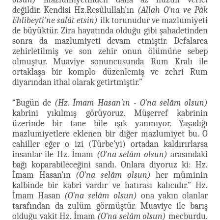
değildir. Kendisi Hz.Resûlullah’ın
(Allah O'na ve Pâk
Ehlibeyti'ne salât etsin)
ilk torunudur ve mazlumiyeti
de büyüktür. Zira hayatında olduğu gibi şahadetinden
sonra da mazlumiyeti devam etmiştir. Defalarca
zehirletilmiş ve son zehir onun ölümüne sebep
olmuştur. Muaviye sonuncusunda Rum Kralı ile
ortaklaşa bir komplo düzenlemiş ve zehri Rum
diyarından ithal olarak getirtmiştir.”
“Bugün de
(Hz. İmam Hasan’ın - O'na selâm olsun)
kabrini yıkılmış görüyoruz. Müşerref kabrinin
üzerinde bir tane bile ışık yanmıyor. Yaşadığı
mazlumiyetlere eklenen bir diğer mazlumiyet bu. O
cahiller eğer o izi (Türbe’yi) ortadan kaldırırlarsa
insanlar ile Hz. İmam
(O'na selâm olsun)
arasındaki
bağı koparabileceğini sandı. Onlara diyoruz ki: Hz.
İmam Hasan’ın
(O'na selâm olsun)
her müminin
kalbinde bir kabri vardır ve hatırası kalıcıdır.” Hz.
İmam Hasan
(O'na selâm olsun)
ona yakın olanlar
tarafından da zulüm görmüştür. Muaviye ile barış
olduğu vakit Hz. İmam
(O'na selâm olsun)
mecburdu.