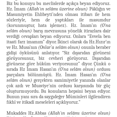
Biz bu konuyu bu meclislerde açıkça beyan ediyoruz.
Hz. İmam
(Allah'ın selâmı üzerine olsun)
Pâklığın ve
Masumiyetin Ehlibeyti’nden olması itibarı ile hem
sözleriyle, hem de yaptıkları ile masumdur
(korunmuştur, hata işlemez). Hz. İmam’ın
(O'na
selâm olsun)
barış mevzusuna yönelik itirazlara dair
verdiği cevapları beyan ediyoruz. Onlara “Evvela ben
itaati farz imamım” diyor. İkinci olarak da Hz.Hızır’ın
ve Hz. Musa’nın
(Onlar’a selâm olsun)
onunla beraber
gidişi öyküsünü anlatıyor. “Siz dışarıdan görüneni
görüyorsunuz, biz cevheri görüyoruz. Dışarıdan
görünene göre hüküm veriyorsunuz” diyor. Çünkü o
sırada Hz İmam Hasan’ın
(O'na selâm olsun)
ordusu
parçalara bölünmüştü. Hz. İmam Hasan’ın
(O'na
selâm olsun)
gerçekten samimiyetle yanında olanlar
çok azdı ve Muaviye’nin ordusu karşısında bir güç
oluşturmuyordu. Bu konuların hepsini beyan ediyor.
Bunun yanı sıra da saygıdeğer Müminleri ilgilendiren
fıkhî ve itikadî meseleleri açıklıyoruz.”
Mukaddes Hz.Abbas
(Allah'ın selâmı üzerine olsun)