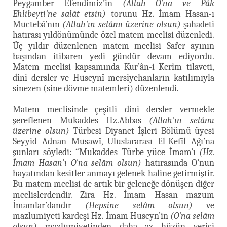
Peygamber Efendimiz’in
(Allah O'na ve Pâk
Ehlibeyti'ne salât etsin)
torunu Hz. İmam Hasan-ı
Muctebâ’nın
(Allah'ın selâmı üzerine olsun)
şahadeti
hatırası yıldönümünde özel matem meclisi düzenledi.
Üç yıldır düzenlenen matem meclisi Safer ayının
başından itibaren yedi gündür devam ediyordu.
Matem meclisi kapsamında Kur’ân-i Kerîm tilaveti,
dini dersler ve Huseynî mersiyehanların katılımıyla
sinezen (sine dövme matemleri) düzenlendi.
Matem meclisinde çeşitli dini dersler vermekle
şereflenen Mukaddes Hz.Abbas
(Allah'ın selâmı
üzerine olsun)
Türbesi Diyanet İşleri Bölümü üyesi
Seyyid Adnan Musawî, Uluslararası El-Kefîl Ağı’na
şunları söyledi: “Mukaddes Türbe yüce İmam’ı
(Hz.
İmam Hasan’ı O'na selâm olsun)
hatırasında O’nun
hayatından kesitler anmayı gelenek haline getirmiştir.
Bu matem meclisi de artık bir geleneğe dönüşen diğer
meclislerdendir. Zira Hz. İmam Hasan mazum
İmamlar’dandır
(Hepsine selâm olsun)
ve
mazlumiyeti kardeşi Hz. İmam Huseyn’in
(O'na selâm
olsun)
mazlumiyetinden daha az hüzün verici