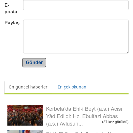
E-
posta:
Paylaş:
Gönder
En güncel haberler
En çok okunan
Kerbela’da Ehl-i Beyt (a.s.) Acısı
Yâd Edildi: Hz. Ebulfazl Abbas
(a.s.) Avlusun...
(37 kez görüldü)