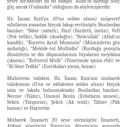
yeter”dir.Bazıları da bu nakşın “Allah’ın dilediği olur,
güç ancak O’ndandır” olduğunu da söylemişlerdir.
Hz. İmam Rızâ’ya
(O'na selâm olsun)
müşerref
sıfatlarını yansıtan birçok lakap verilmiştir. Bunlardan
bazıları: “Sâbır (sabırlı), Fâzıl (Faziletli, üstün), Vefî
(Pek vefâlı), Sıddîk (dosdoğru), “Sirâcullah” (Allah’ın
kandili), “Kurretu Aynil Muminîn” (Müminlerin göz
aydınlığı), “Mekîde-tul Mulhidîn” (Kurduğu pusuyla
dinsizlerin ve din düşmanlarının foyalarını meydana
çıkaran), “Kefuvvul Mulk” (Yönetimde işinin ehli) ve
“Ri’âbut-Tedbîr” (Entrikaları yaran, bozan)
Muhterem validesi: Hz. İmam Rıza’nın mubarek
validesinin
(O'na ve vâlidesine selâm olsun)
birçok
isim ve lakabı bulunmaktadır. Bunlardan bazıları:
Necme (Yıldız), Ummul Benîn (Evlatların annesi),
Seken (Yatıştıran), Şekrâ (Ak tenli), Tâhire (Pâk
hanım) ve Hayzerân
Mubarek İmameti 20 sene sürmüştür. İmameti,
Abbasî yöneticisi Harun’un döneminin sonunda