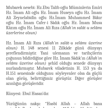
Mubarek nesebi: Hz.Ebu Talib oğlu Müminlerin Emîri
Hz. İmam Ali oğlu Hz. İmam Huseyn oğlu Hz. İmam
Ali Zeynelabidîn oğlu Hz.İmam Muhammed Bâkır
oğlu Hz. İmam Cafer-i Sâdık oğlu Hz. İmam Musa
Kâzım oğlu Hz. İmam Ali Rıza
(Allah'ın salât-u selâmı
üzerlerine olsun)
Hz. İmam Ali Rıza
(Allah'ın salât-u selâmı üzerine
olsun)
H. 148 senesi 11 Zilkâde günü dünyayı
şereflendirmiştir. Yani ulemanın ve tarihçilerin
çoğunun bildirdiğine göre Hz. İmam Sâdık’ın
(Allah'ın
selâmı üzerine olsun)
şehîd olduğu senede dünyayı
nurlandırmıştır. Mubarek viladetinin H. 153 ya da
H.151 senesinde olduğunu söyleyenler olsa da güçlü
olan görüş, belirttiğimiz görüştür. Diğer görüşler
azınlığın görüşleridir.
Künyesi: Ebul Hasan’dır.
Yüzüğünün nakşı: “Hasbî Allah – Allah bana