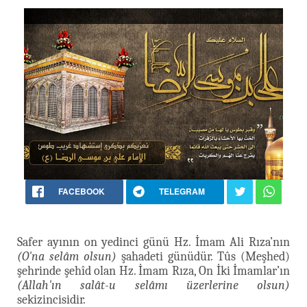
FACEBOOK
TELEGRAM
Safer ayının on yedinci günü Hz. İmam Ali Rıza’nın
(O'na selâm olsun)
şahadeti günüdür. Tûs (Meşhed)
şehrinde şehîd olan Hz. İmam Rıza, On İki İmamlar’ın
(Allah'ın salât-u selâmı üzerlerine olsun)
sekizincisidir.