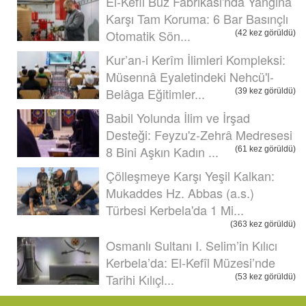
El-Kefîl Buz Fabrikası'nda Yangına
Karşı Tam Koruma: 6 Bar Basınçlı
Otomatik Sön...
(42 kez görüldü)
Kur’an-i Kerîm İlimleri Kompleksi:
Müsennâ Eyaletindeki Nehcü'l-
Belâga Eğitimler...
(39 kez görüldü)
Babil Yolunda İlim ve İrşad
Desteği: Feyzu'z-Zehrâ Medresesi
8 Bini Aşkın Kadın ...
(61 kez görüldü)
Çölleşmeye Karşı Yeşil Kalkan:
Mukaddes Hz. Abbas (a.s.)
Türbesi Kerbela'da 1 Mi...
(363 kez görüldü)
Osmanlı Sultanı I. Selim’in Kılıcı
Kerbela’da: El-Kefîl Müzesi’nde
Tarihi Kılıçl...
(53 kez görüldü)