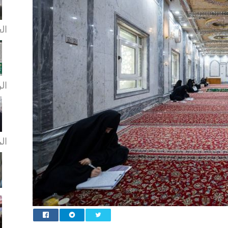
الع
الن
ال