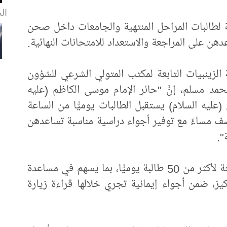
الخ
سبة لطالبات المراحل المنتهية والجامعات داخل صحن
دهن على المراجعة والاستعداد للامتحانات النهائية.
لزينبيات التابعة لمكتب المتولي الشرعي للشؤون
حمد مسلم، إنَّ "حائر الإمام موسى الكاظم (عليه
ليه السلام) يستقبل الطالبات يوميًّا من الساعة
صف مساءً مع توفير أجواء دراسية مناسبة تساعدهن
".
وأضافت، أنَّ "الحائر يوفر بيئة هادئة ومريحة لأكثر من 50 طالبة يوميًّا، بما يسهم في مساعدة
يز، ضمن أجواء إيمانية تجري خلالها قراءة زيارة