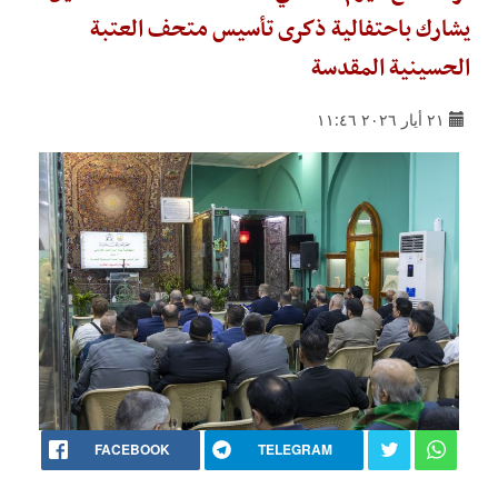
يشارك باحتفالية ذكرى تأسيس متحف العتبة
الحسينية المقدسة
٢١ أيار ٢٠٢٦ ١١:٤٦
FACEBOOK
TELEGRAM