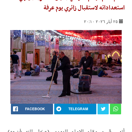
استعداداته لاستقبال زائري يوم عرفة
٢٥ أيار ٢٠٢٦ ٢٠:١٠
FACEBOOK
TELEGRAM
أنهى قسم مقام الإمام المهدي (عجّل الله فَرَجه)