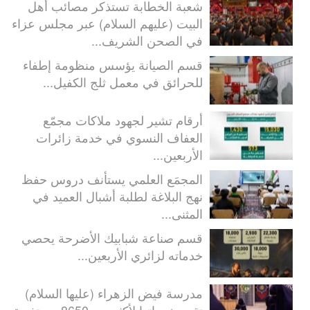
شعبة الخطابة تستذكر مصائب أهل
البيت (عليهم السلام) عبر مجلس عزاء
في الصحن الشريف...
قسم الصيانة يؤسس منظومة إطفاء
للحرائق في معمل ثلج الكفيل...
أرقام تشير لجهود ملاكات مجمّع
العفاف النسوي في خدمة زائرات
الأربعين...
المجمَع العلمي يستأنف دروس حفظ
نهج البلاغة لطلبة أشبال العميد في
المثنى...
قسم صناعة شبابيك الأضرحة يحصي
خدماته لزائري الأربعين...
مدرسة فيض الزهراء (عليها السلام)
تقدم خدماتها لأكثر من 8650 مستفيدة