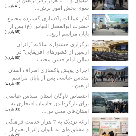
سوی بخش امور پزش...
(41 بازدید)
آغاز عملیات پاکسازی گسترده مجتمع
حضرت ابوالفضل العباس (ع) پس از
پایان مراسم اربع...
(85 بازدید)
برگزاری جشنواره سالانه "زائران
اربعین از کشورهای آفریقایی" در
سالن امام حسن مجتب...
(60 بازدید)
اجرای پویش پاکسازی اطراف آستان
مقدس عباسی پس از پایان مراسم
اربعین...
(49 بازدید)
اختصاص ناوگان آستان مقدس عباسی
برای بازگرداندن خادمان افتخاری به
استان‌های محل س...
(33 بازدید)
ارائه نزدیک به ۳ هزار خدمت فرهنگی
و مشاوره‌ای به بانوان زائر اربعین از
(29 بازدید)