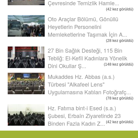
Çevresinde Temizlik Hamle...
(42 kez görüldü)
Oto Araçlar Bölümü, Gönüllü
Heyetlerin Personelini
Memleketlerine Taşımak İçin A...
(28 kez görüldü)
27 Bin Sağlık Desteği, 115 Bin
Tebliğ: El-Kefîl Kadınlara Yönelik
Dini Okullar Ş...
(148 kez görüldü)
Mukaddes Hz. Abbas (a.s.)
Türbesi "Alkafeel Lens"
Uygulamasına Katılan Fotoğrafç...
(78 kez görüldü)
Hz. Fatıma bint-i Esed (s.a.)
Şubesi, Erbaîn Ziyaretinde 23
Binden Fazla Kadın Z...
(42 kez görüldü)