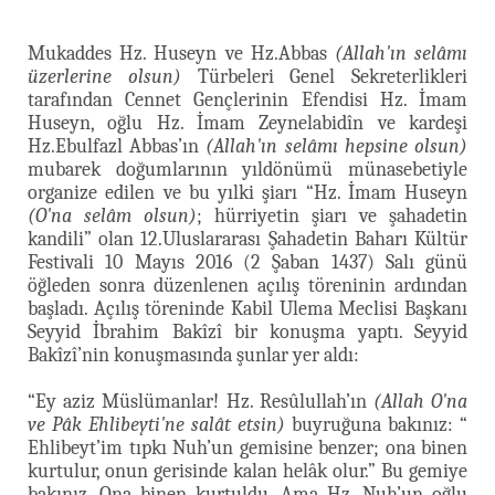
Mukaddes Hz. Huseyn ve Hz.Abbas
(Allah'ın selâmı
üzerlerine olsun)
Türbeleri Genel Sekreterlikleri
tarafından Cennet Gençlerinin Efendisi Hz. İmam
Huseyn, oğlu Hz. İmam Zeynelabidîn ve kardeşi
Hz.Ebulfazl Abbas’ın
(Allah'ın selâmı hepsine olsun)
mubarek doğumlarının yıldönümü münasebetiyle
organize edilen ve bu yılki şiarı “Hz. İmam Huseyn
(O'na selâm olsun)
; hürriyetin şiarı ve şahadetin
kandili” olan 12.Uluslararası Şahadetin Baharı Kültür
Festivali 10 Mayıs 2016 (2 Şaban 1437) Salı günü
öğleden sonra düzenlenen açılış töreninin ardından
başladı. Açılış töreninde Kabil Ulema Meclisi Başkanı
Seyyid İbrahim Bakîzî bir konuşma yaptı. Seyyid
Bakîzî’nin konuşmasında şunlar yer aldı:
“Ey aziz Müslümanlar! Hz. Resûlullah’ın
(Allah O'na
ve Pâk Ehlibeyti'ne salât etsin)
buyruğuna bakınız: “
Ehlibeyt’im tıpkı Nuh’un gemisine benzer; ona binen
kurtulur, onun gerisinde kalan helâk olur.” Bu gemiye
bakınız. Ona binen kurtuldu. Ama Hz. Nuh’un oğlu