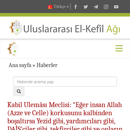
Türkçe
Ana sayfa
»
Haberler
Kabil Ulemâsı Meclisi: “Eğer insan Allah
(Azze ve Celle) korkusunu kalbinden
boşaltırsa Yezid gibi, yardımcıları gibi,
DAİŞ’çiler gibi, tekfirciler gibi ve onların