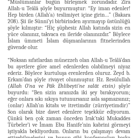
“Müslümanlar bugün birleşmek zorundadır. Zira
Allah-u Teâlâ şöyle buyurmuştur: “Ey iman edenler!
Hep birden (Allah'a) teslimiyet içine girin…” (Bakara
208). Şii ile Sünni’yi birbirinden ayırmayıp üstünlüğü
şöyle kılmıştır: “Hiç şüphesiz Allah katında sizin en
yüce olanınız, takvaca en ileride olanınızdır.” Böylece
İslam ümmeti İslam düşmanlarının fitnelerinden
güvende olur.
“Noksan sıfatlardan münezzeh olan Allah-u Teâlâ’dan
bu ayetlere göre amel edenlerden olabilmeyi niyaz
ederiz. Böylece kurtuluşa erenlerden oluruz. Zeyd b.
Erkam’dan şöyle rivayet olunmuştur. Hz. Resûlullah
(Allah O'na ve Pâk Ehlibeyti'ne salât etsin)
şöyle
buyurdu: “Ben sizin aranızda iki şey bırakıyorum;
eğer onlara sıkı sıkıya tutunursanız asla sapmazsınız;
(onlar) Allah’ın kitabı ve itretimdir (zürriyetimdir)”
Son olarak bize davet edenlere teşekkür ediyorum.
Çünkü ben çok zaman önceden Irak’taki Mukaddes
Türbeler’i ve İmam Ebu Hanife’nin kabrini görmeyi
iştiyakla bekliyordum. Onların bu çalışmayı devam
ettirebilmelerini ve bunun gibi konferansları başka