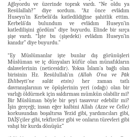
Ağlıyordu ve üzerinde toprak vardı. “Ne oldu ya
Resûlallah?” diye sordum. “Az önce evlâdım
Huseyn’in Kerbelâ’da katledildiğine şahitlik ettim.
Kerbelâ’da bulundum ve evlâdım Huseyn’in
katledilişini gördüm” diye buyurdu. Elinde bir sırça
şişe vardı. “İşte bu (şişedeki) evlâdım Huseyn’in
kanıdır” diye buyurdu.”
“Ey Müslümanlar işte bunlar dış görünüşleri
Müslüman ve iç dünyaları küfür olan münafıkların
dalavelerinin (neticesidir). Yoksa İslam’a bağlı olan
birisinin Hz. Resûlullah’ın
(Allah O'na ve Pâk
Ehlibeyti'ne salât etsin)
her zaman tatlı
davranışlarının ve öpüşlerinin yeri (odağı) olan bir
varlığı öldürmek için saldırması mümkün olabilir mi?
Bir Müslüman böyle bir şeyi tasavvur edebilir mi?
İşin gerçeği; insan eğer kalbini Allah
(Azze ve Celle)
korkusundan boşaltırsa Yezid gibi, yardımcıları gibi,
DAİŞ’çiler gibi, tekfirciler gibi ve onların türevleri gibi
vahşi bir kurda dönüşür.”