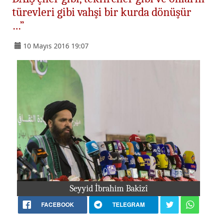
türevleri gibi vahşi bir kurda dönüşür
…”
10 Mayıs 2016 19:07
Seyyid İbrahim Bakîzî
FACEBOOK
TELEGRAM