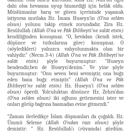
dahi olsa hevasına uyup binmediği için helâk oldu.
Müslümanlar barış ve güven içerisinde yaşamak
istiyorsa mutlaka Hz. İmam Huseyn’in
(O'na selâm
olsun)
yolunu takip etmek zorundadır. Zira Hz.
Resûlullah
(Allah O'na ve Pâk Ehlibeyti'ne salât etsin)
kendiliğinden konuşmaz. “O, hevâdan (kendi istek,
düşünce ve tutkularına göre) konuşmaz. O
(söyledikleri) yalnızca vahyolunmakta olan bir
vahiydir.” (Necm 3-4)
(Allah O'na ve Pâk Ehlibeyti'ne
salât etsin)
şöyle buyurmuştur: “Huseyn
bendendir,ben de Huseyn’denim.” Ve yine şöyle
buyurmuştur: “Onu seven beni sevmiştir, ona buğz
eden bana buğz etmiştir.”
(Allah O'na ve Pâk
Ehlibeyti'ne salât etsin)
Hz. Huseyn’i
(O'na selâm
olsun)
öperdi. Yolculuktan dönünce Hz. Zehra’dan
(O'na selâm olsun)
iki oğlunu getirmesini ister ve
onları görüp bağrına basmadan evine gitmezdi.”
“Zaman ilerledikçe İslam düşmanları da çoğaldı. Hz.
Ümmü Seleme
(Allah O'ndan razı olsun)
şöyle
demiştir: “ Hz. Resûlullah’ı (rüyamda) gördüm.