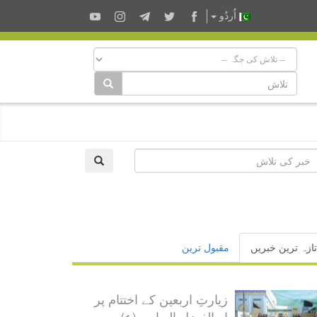
اُردُو
تازہ ترین خبریں
مقبول ترین
زیارتِ اربعین کے اختتام پر
ابوالفضل العباس (ع) سروس