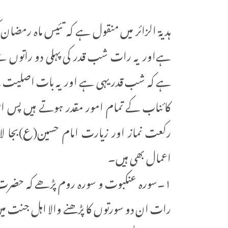
ہدیۃ الزائر میں منقول ہے کہ تئیس ماہ رمضا
ہےاور یہ رات شب قدر کی پہلی دو راتوں 
ہے کہ شب قدر یہی ہے اور یہ بات اصلیت 
کائناب کے تمام امور مقدر ہوتے ہیں پس اس
رکعت نماز اور زیارت امام حسین(ع)بجا
اعمال بھی ہیں۔
۱۔سورہ عنکبوت و سورہ روم پڑھے کہ حضرت ام
رات ان دو سورتوں کا پڑھنے والا اہل جنت 