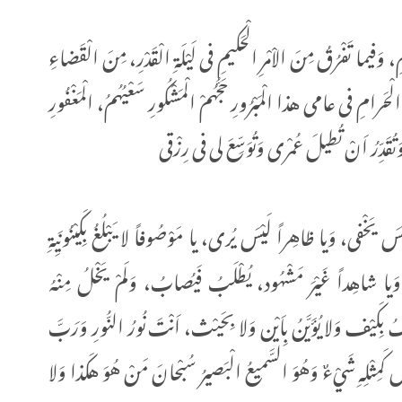
ُومِ، وَفیـما تَفْرُقُ مِنَ الاْمْرِ الْحَکیمِ فی لَيْلَةِ الْقَدْرِ، مِنَ الْقَضاءِ
الْحَرامِ فی عامی هذا الْمَبْرُورِ حَجُّهُمْ الْمَشْكُورِ سَعْيُهُمُ، الْمَغْفُورِ
ی وَتُقَدِّرُ اَنْ تُطیلَ عُمْری وَتُوَسِّعَ لی فی رِزْقی
سَ يَخْفى، وَیا ظاهِراً لَيْسَ يُرى، یا مَوْصُوفاً لا يَبْلُغُ بِكَيْنُونَيِةِ
 وَیا شاهِداً غَيْرَ مَشْهُود، يُطْلَبُ فَيُصابُ، وَلَمْ يَخْلُ مِنْهُ
 بِكَيْف وَلا يُؤَيَّنُ بِاَيْن وَلا بِحَيْث، اَنْتَ نُورُ النُّورِ وَرَبَّ
َمِثْلِهِ شَيْءٌ وَهُوَ السَّمیعُ الْبَصیرُ سُبْحانَ مَنْ هُوَ هكَذا وَلا