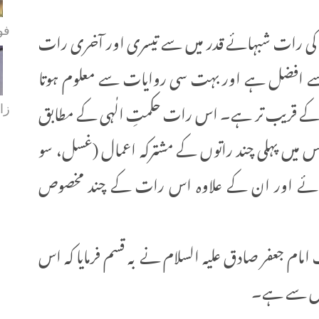
ن کی رات شبہائے قدر میں سے تیسری اور آخری رات
فو
سے افضل ہے اور بہت سی روایات سے معلوم ہوتا
کے قریب تر ہے۔ اس رات حکمتِ الٰہی کے مطابق
زا
 میں پہلی چند راتوں کے مشترکہ اعمال (غسل، سو
 لائے اور ان کے علاوہ اس رات کے چند مخصوص
ام جعفر صادق علیہ السلام نے بہ قسم فرمایا کہ اس
میں سے ہے۔