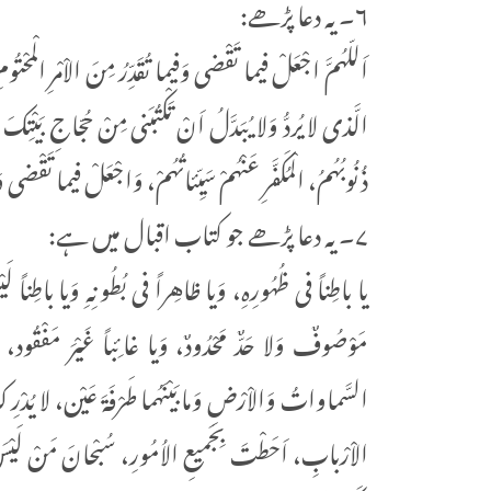
۶۔یہ دعا پڑھے:
اَللّـهُمَّ اجْعَلْ فیـما تَقْضی وَفیـما تُقَدِّرُ مِنَ الاْمْرِ الْمحْت
الَّذی لا يُردُّ وَلا يُبَدَّلُ اَنْ تَكْتُبَنی مِنْ حُجّاجِ بَيْتِكَ 
ذُنُوبُهُمُ، الْمُكَفَّرِ عَنْهُمْ سَيِّئاتُهُمْ، وَاجْعَلْ فیـما تَقْض
۷۔یہ دعا پڑھے جو کتاب اقبال میں ہے:
یا باطِناً فی ظُهُورِهِ، وَیا ظاهِراً فی بُطُونِهِ وَیا باطِناً لَيْ
مَوْصُوفٌ وَلا حَدٌّ مَحْدُودٌ، وَیا غائِباً غَيْرَ مَفْقُود،
السَّماواتُ وَالاْرْضِ وَمابَيْنَهُما طَرْفَةَ عَيْن، لا يُدْرِكُ
الاْرْبابِ، اَحَطْتَ بِجَمیعِ الاُمُورِ، سُبْحانَ مَنْ لَيْسَ ك