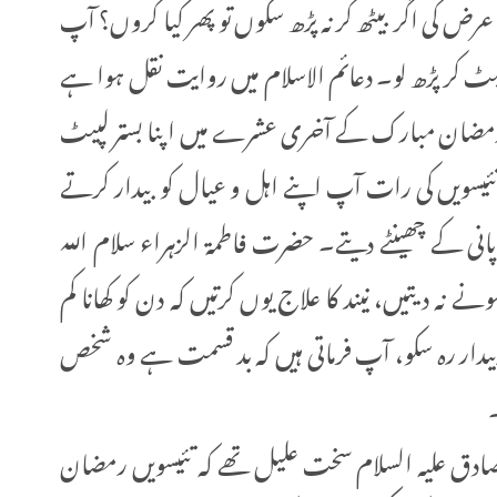
 عرض کی اگر بیٹھ کر نہ پڑھ سکوں تو پھر کیا کروں؟ آپ
لیٹ کر پڑھ لو۔ دعائم الاسلام میں روایت نقل ہوا ہے
م رمضان مبارک کے آخری عشرے میں اپنا بستر لپیٹ
، تئیسویں کی رات آپ اپنے اہل و عیال کو بیدار کرتے
 پانی کے چھینٹے دیتے۔ حضرت فاطمۃ الزہراء سلام اللہ
 نہ دیتیں، نیند کا علاج یوں کرتیں کہ دن کو کھانا کم
 بیدار رہ سکو، آپ فرماتی ہیں کہ بد قسمت ہے وہ شخص
صادق علیہ السلام سخت علیل تھے کہ تئیسویں رمضان