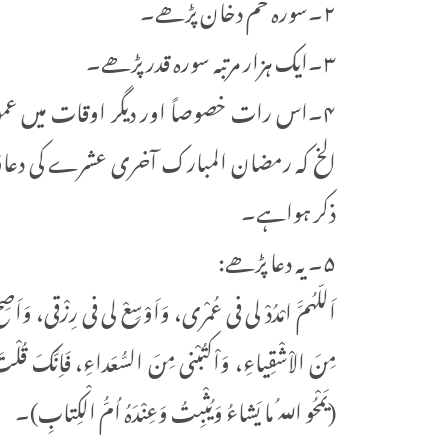
۲۔سورہ حٰم دخان پڑھے۔
۳۔ایک ہزار مرتبہ سورہ قدر پڑھے۔
۴۔اس رات خصوصاً اور دیگر اوقات میں عموماً یہ
الخ کہ رمضان المبارک آخری عشرے کی دعاؤ
ذکر ہواہے۔
۵۔یہ دعا پڑھے:
اَللّـهُمَّ امْدُدْ لی فی عُمْری، وَاَوْسِعْ لی فی رِزْقی، وَاَصِ
مِنَ الاْشْقِیاءِ، وَاْکتُبْنی مِنَ السُّعَداءِ، فَاِنَّكَ قُلْتَ ف
(يَمْحُو اللهُ ما يَشاءُ وَيُثْبِتُ وَعِنْدَهُ اُمُّ الْكِتابِ)۔