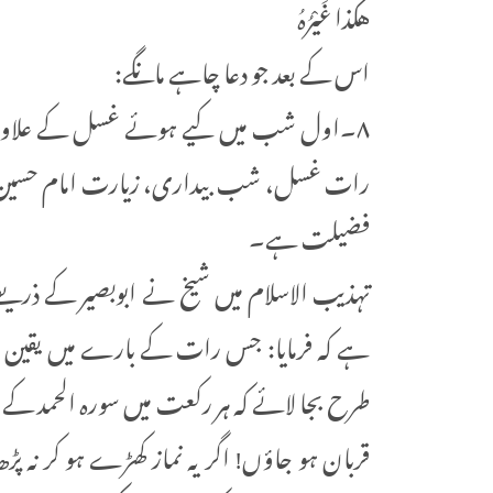
هكَذا غَيْرُهُ
اس کے بعد جو دعا چاہے مانگے:
۸۔اول شب میں کیے ہوئے غسل کے علاوہ
رات غسل، شب بیداری، زیارت امام حسین علیہ 
فضیلت ہے۔
تہذیب الاسلام میں شیخ نے ابوبصیر کے ذریع
ہے کہ فرمایا: جس رات کے بارے میں یقین 
طرح بجا لائے کہ ہر رکعت میں سورہ الحمد کے ب
قربان ہو جاؤں! اگر یہ نماز کھڑے ہو کر نہ پڑ