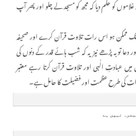
لاموں کو حکم دیا کہ مجھ کو مسجد لے چلو اور پھر آپ
اں تک ممکن ہو اس رات تلاوت قرآن کرے اور صحیفہ
ور دعا توبہ پڑھے نیز یہ کہ شب ہائے قدر کے دنوں کی
 عبادتِ الٰہی اور تلاوت قرآن کرتا رہے معتبر
رات کی طرح عظمت اور فضیلت کا حامل ہے۔
بصرہ نہیں ہے