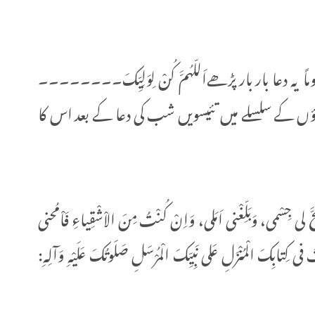
 دعا بار بار پڑھےاَللّـهُمَّ كُنْ لِوَلِيِّكَ۔۔۔۔۔۔۔۔
ں کے سلسلے میں تئیسویں شب کی دعا کے بعد اس کا
حَّ لی جِسْمی، وَبَلِّغْنی اَمَلی، وَاِنْ كُنْتُ مِنَ الاْشْقِیاءِ فَاْمُحنی
ی كِتابِكَ الْمُنْزَلِ عَلى نَبِيِّكَ الْمُرْسَلِ صَلَوتُكَ عَلَيْهِ وَآلِهِ: