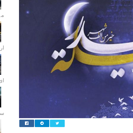
مہ
ار
ای.
سہ