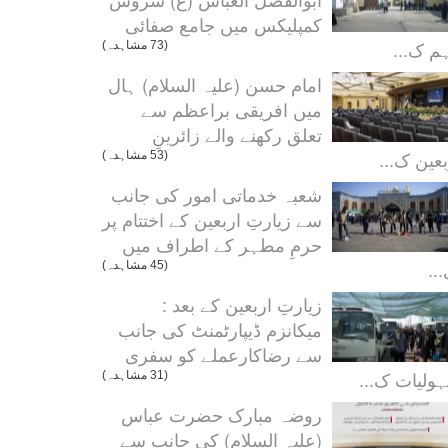
کمپلیکس میں جامع صفائی
م ک...
(73 مشاہدہ)
امام حسن (علیہ السلام) ہال
میں افریقی براعظم سے
تعلق رکھنے والے زائرینِ
بعین ک...
(53 مشاہدہ)
شعبہ خدماتی امور کی جانب
سے زیارتِ اربعین کے اختتام پر
حرمِ مطہر کے اطراف میں
..
(45 مشاہدہ)
زیارتِ اربعین کے بعد :
میکانزم ڈیپارٹمنٹ کی جانب
سے رضاکارعملے کو سفری
ولیات ک...
(31 مشاہدہ)
روضہ مبارک حضرت عباس
(علیہ السلام) کی جانب سے