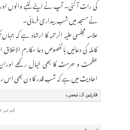
کی رات آ گئی۔ آپ نے اپنے کنبے والوں اور غ
نے مسجد میں شب بیداری فرمائی۔
علامہ مجلسی علیہ الرحمہ کا ارشاد ہے کہ جہ
کاملہ کی دعائیں بالخصوص دعا مکارم الاخلاق ا
عظمت و حرمت کا بھی خیال رکھے اوران میں
احادیث میں ہے کہ شب قدر کا دن بھی اس 
قارئین کے تبصرے
کوئی ت