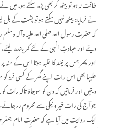
طاقت نہ ہو تو بیٹھ کر بھی پڑھ سکتے ہو، میں نے
نے فرمایا: بیٹھ نہیں سکتے ہو تو پشت کے بل 
کہ حضرت رسول اللہ صلی اللہ علیہ وآلہ وسل
دیتے اور عبادتِ الٰہی کے لئے کمر باندھ لیتے
اور پھر جس پر نیند کا غلبہ ہوتا اس کے منہ پر
علیہا بھی اس رات اپنے گھر کے کسی فرد کو سونے
دیتیں اور فرماتیں کہ دن کو سوجاؤ تاکہ رات کو
جو آج کی رات خیر و نیکی سے محروم رہ جائے۔
ایک روایت میں آیا ہے کہ حضرت امام جعفر 