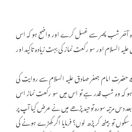
 آخر شب پھر سے غسل کرے اور واضح ہو کہ اس
السلام اور سو رکعت نماز کی بہت زیادہ تاکید اور
ے حضرت امام جعفر صادق علیہ السلام سے روایت کی
ہو کہ وہ شب قدر ہے تو اس میں سو رکعت نماز اس
عد دس مرتبہ سورہ توحید پڑھے میں نے عرض کیا آپ پر
ھ سکوں تو بیٹھ کر پڑھ لوں؟ فرمایا اگر کھڑے ہونے کی