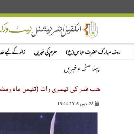
روضہ مبارک حضرت عباس(ع)
حرم کی خبریں
زائر کے لیے خ
پہلا صفحہ
»
خبریں
شب قدر کی تیسری رات (تئیس ماہ رمضان 
28 جون 2016 16:44