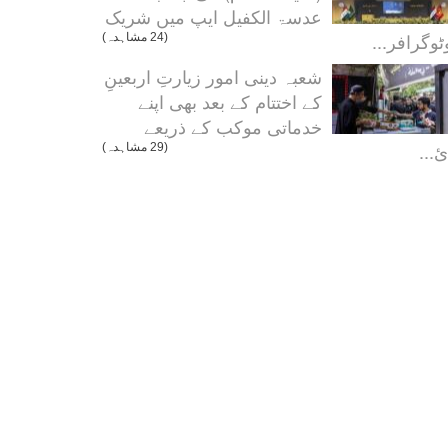
عدسۃ الکفیل ایپ میں شریک
ٹوگرافر...
(24 مشاہدہ)
شعبہ دینی امور زیارتِ اربعینِ
کے اختتام کے بعد بھی اپنے
خدماتی موکب کے ذریعے
ئ...
(29 مشاہدہ)