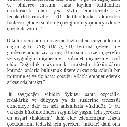
ve binlerce masum cana kıyılan katliamları
durduracak olan şey sizin emekleriniz ve
fedakarlıklarınızdır... (O katliamlarda öldürülen
binlerin içinde) senin üç çocuğunun yaşında yüzlerce
çocuk da vardı...”
O kahraman bunun üzerine hızla cihâd meydanlarına
doğru gitti. DAİŞ (DAEŞ,IŞİD) terörist çeteleri ile
günlerce amansızca çarpıştıktan sonra izzetin, şerefin
ve saygınlığın nişanesine – şahadet nişanesine- nail
oldu. Doğruluk makâmında, muktedir hükümdârın
katında onlarla buluşmak üzere arkasında sabırlı bir
mümine eş ve üç hasta çocuğu Allah’a emanet ederek
arkasında bıraktı.”
Bu saygıdeğer şehidin öyküsü sabır, özgecilik,
fedakârlık ve dünyaya ya da süslerine tenezzül
etmemeye dair en asil anlamlarla yüklüdür. O bu
vatanda hükümetinden saygın bir yaşam için gereken
en asgari (haklarını) dahi elde edememiştir. Hasta
çocuklarının tedavisi için gereken (miktar) dahi ona