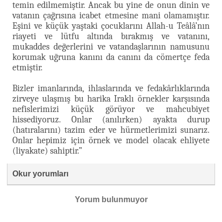
temin edilmemiştir. Ancak bu yine de onun dinin ve
vatanın çağrısına icabet etmesine mani olamamıştır.
Eşini ve küçük yaştaki çocuklarını Allah-u Teâlâ’nın
riayeti ve lütfu altında bırakmış ve vatanını,
mukaddes değerlerini ve vatandaşlarının namusunu
korumak uğruna kanını da canını da cömertçe feda
etmiştir.
Bizler imanlarında, ihlaslarında ve fedakârlıklarında
zirveye ulaşmış bu harika Iraklı örnekler karşısında
nefislerimizi küçük görüyor ve mahcubiyet
hissediyoruz. Onlar (anılırken) ayakta durup
(hatıralarını) tazim eder ve hürmetlerimizi sunarız.
Onlar hepimiz için örnek ve model olacak ehliyete
(liyakate) sahiptir.”
Okur yorumları
Yorum bulunmuyor