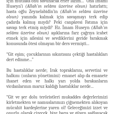
için mutlaka onu savunacak erler lazım...” Ona İmamı
Huseyn’i
(Allah'ın selâmı üzerine olsun)
hatırlattı;
hasta oğlu Zeynelabidîn’in
(Allah'ın selâmı üzerine
olsun)
yanında kalmak için savaşmayı terk edip
çadırda kalmış mıydı? Peki canpâresi Fatıma için
savaşı terk etmiş miydi? Hz. İmam Huseyn
(Allah'ın
selâmı üzerine olsun)
aşıklarına farz çağrıya icabet
etmek için ailesini ve sevdiklerini geride bırakmak
konusunda ötesi olmayan bir ders vermişti...
“Git eşim; çocuklarının sıkıntısını çektiği hastalıkları
dert edinme...”
Bu hastalıklar nerde; Irak topraklarını, servetini ve
halkını (onların yönetimini) emanet alıp da emanete
ihanet eden ve halkı yarı yolda bırakanların
vicdanlarının maruz kaldığı hastalıklar nerde...
“Git ve şer dolu teröristleri mukaddes değerlerimizi
kirletmekten ve namuslarımızı çiğnemekten alıkoyan
mücahit kardeşlerine yaren ol! Geleceğimizi izzet ve
onurlu olarak çizecek, bize barış ve güven sağlayacak