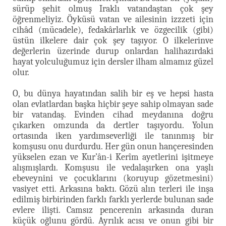
sürüp şehit olmuş Iraklı vatandaştan çok şey
öğrenmeliyiz. Öyküsü vatan ve ailesinin izzzeti için
cihâd (mücadele), fedakârlarlık ve özgecilik (gibi)
üstün ilkelere dair çok şey taşıyor. O ilkelerinve
değerlerin üzerinde durup onlardan halihazırdaki
hayat yolculuğumuz için dersler ilham almamız güzel
olur.
O, bu dünya hayatından salih bir eş ve hepsi hasta
olan evlatlardan başka hiçbir şeye sahip olmayan sade
bir vatandaş. Evinden cihad meydanına doğru
çıkarken omzunda da dertler taşıyordu. Yolun
ortasında iken yardımseverliği ile tanınmış bir
komşusu onu durdurdu. Her gün onun hançeresinden
yükselen ezan ve Kur’ân-i Kerîm ayetlerini işitmeye
alışmışlardı. Komşusu ile vedalaşırken ona yaşlı
ebeveynini ve çocuklarını (koruyup gözetmesini)
vasiyet etti. Arkasına baktı. Gözü alın terleri ile inşa
edilmiş birbirinden farklı farklı yerlerde bulunan sade
evlere ilişti. Camsız pencerenin arkasında duran
küçük oğlunu gördü. Ayrılık acısı ve onun gibi bir