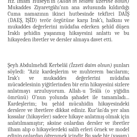
Hz. İmam Huseyn’in
(Allah'ın selâmı üzerine olsun)
Mukaddes Ziyaretgâhı’nın ana avlusunda kıldırdığı
Cuma namazının ikinci hutbesinde tekfirci DAİŞ
(DAEŞ, IŞİD) terör örgütüne karşı Irak’ı, halkını ve
mukaddes değerlerini müdafaa ederken şehîd düşen
Iraklı şehidin yaşanmış hikayesini anlattı ve bu
hikayeden ibretler ve dersler almaya davet etti.
Şeyh Abdulmehdî Kerbelâî
(İzzeti daim olsun)
şunları
söyledi: “Aziz kardeşlerim ve muhterem bacılarım;
Irak’ı ve mukaddes değerlerini müdafaa
mücadelesinin yiğitlerinden bir erin hikayesini sizlere
anlatmayı arzuluyorum. Allah-u Teâlâ (o yiğidin
ömrünü) O’nun yolunda şahadet ile tamamladı...
Kardeşlerim; bu şehid mücahidin hikayesindeki
derslere ve ibretlere dikkat ediniz. Kur’ân’da yer alan
kıssalar (hikayeler) sadece hikaye anlatmış olmak için
anlatılmamıştır; aksine onlardan dersler ve ibretler
ilham alıp o hikayelerdeki salih erleri örnek ve model
edinip onlardan öğrenmek içindir. Bu sade bir (yaşam)