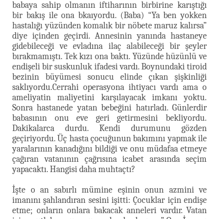
babaya sahip olmanın iftiharının birbirine karıştığı
bir bakış ile ona bkaıyordu. (Baba) “Ya ben yokken
hastalığı yüzünden komalık bir nöbete maruz kalırsa”
diye içinden geçirdi. Annesinin yanında hastaneye
gidebileceği ve evladına ilaç alabileceği bir şeyler
bırakmamıştı. Tek kızı ona baktı. Yüzünde hüzünlü ve
endişeli bir suskunluk ifadesi vardı. Boynundaki tiroid
bezinin büyümesi sonucu elinde çıkan şişkinliği
saklıyordu.Cerrahi operasyona ihtiyacı vardı ama o
ameliyatin maliyetini karşılayacak imkanı yoktu.
Sonra hastanede yatan bebeğini hatırladı. Günlerdir
babasının onu eve geri getirmesini bekliyordu.
Dakikalarca durdu. Kendi durumunu gözden
geçiriyordu. Üç hasta çocuğunun bakımını yapmak ile
yaralarının kanadığını bildiği ve onu müdafaa etmeye
çağıran vatanının çağrısına icabet arasında seçim
yapacaktı. Hangisi daha muhtaçtı?
İşte o an sabırlı mümine eşinin onun azmini ve
imanını şahlandıran sesini işitti: Çocuklar için endişe
etme; onların onlara bakacak anneleri vardır. Vatan