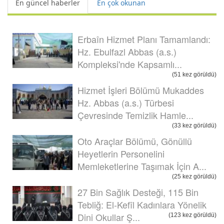
En güncel haberler
En çok okunan
Erbaîn Hizmet Planı Tamamlandı:
Hz. Ebulfazl Abbas (a.s.)
Kompleksi'nde Kapsamlı...
(51 kez görüldü)
Hizmet İşleri Bölümü Mukaddes
Hz. Abbas (a.s.) Türbesi
Çevresinde Temizlik Hamle...
(33 kez görüldü)
Oto Araçlar Bölümü, Gönüllü
Heyetlerin Personelini
Memleketlerine Taşımak İçin A...
(25 kez görüldü)
27 Bin Sağlık Desteği, 115 Bin
Tebliğ: El-Kefîl Kadınlara Yönelik
Dini Okullar Ş...
(123 kez görüldü)