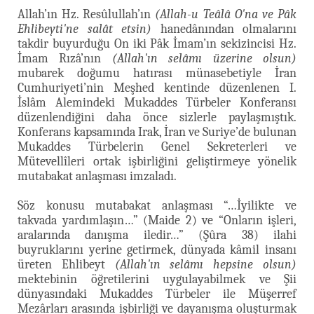
Allah’ın Hz. Resûlullah’ın
(Allah-u Teâlâ O'na ve Pâk
Ehlibeyti'ne salât etsin)
hanedânından olmalarını
takdir buyurduğu On iki Pâk İmam’ın sekizincisi Hz.
İmam Rızâ’nın
(Allah'ın selâmı üzerine olsun)
mubarek doğumu hatırası münasebetiyle İran
Cumhuriyeti’nin Meşhed kentinde düzenlenen I.
İslâm Alemindeki Mukaddes Türbeler Konferansı
düzenlendiğini daha önce sizlerle paylaşmıştık.
Konferans kapsamında Irak, İran ve Suriye’de bulunan
Mukaddes Türbelerin Genel Sekreterleri ve
Mütevellîleri ortak işbirliğini geliştirmeye yönelik
mutabakat anlaşması imzaladı.
Söz konusu mutabakat anlaşması “…İyilikte ve
takvada yardımlaşın…” (Maide 2) ve “Onların işleri,
aralarında danışma iledir…” (Şûra 38) ilahi
buyruklarını yerine getirmek, dünyada kâmil insanı
üreten Ehlibeyt
(Allah'ın selâmı hepsine olsun)
mektebinin öğretilerini uygulayabilmek ve Şii
dünyasındaki Mukaddes Türbeler ile Müşerref
Mezârları arasında işbirliği ve dayanışma oluşturmak