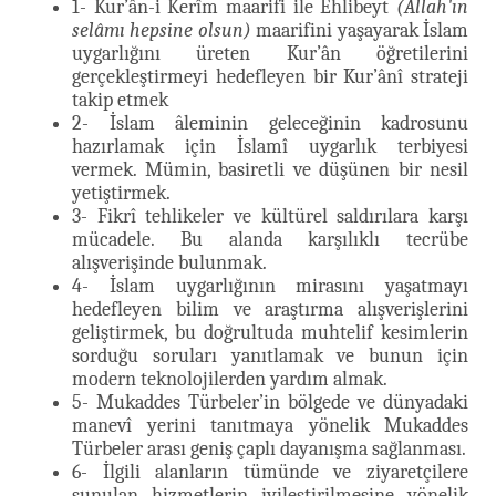
1- Kur’ân-i Kerîm maarifi ile Ehlibeyt
(Allah'ın
selâmı hepsine olsun)
maarifini yaşayarak İslam
uygarlığını üreten Kur’ân öğretilerini
gerçekleştirmeyi hedefleyen bir Kur’ânî strateji
takip etmek
2- İslam âleminin geleceğinin kadrosunu
hazırlamak için İslamî uygarlık terbiyesi
vermek. Mümin, basiretli ve düşünen bir nesil
yetiştirmek.
3- Fikrî tehlikeler ve kültürel saldırılara karşı
mücadele. Bu alanda karşılıklı tecrübe
alışverişinde bulunmak.
4- İslam uygarlığının mirasını yaşatmayı
hedefleyen bilim ve araştırma alışverişlerini
geliştirmek, bu doğrultuda muhtelif kesimlerin
sorduğu soruları yanıtlamak ve bunun için
modern teknolojilerden yardım almak.
5- Mukaddes Türbeler’in bölgede ve dünyadaki
manevî yerini tanıtmaya yönelik Mukaddes
Türbeler arası geniş çaplı dayanışma sağlanması.
6- İlgili alanların tümünde ve ziyaretçilere
sunulan hizmetlerin iyileştirilmesine yönelik