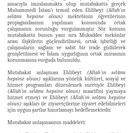
amacıyla imzalanmakta olup mutabakatta gerçek
Muhammedî İslam’ı temsil eden Ehlibeyt
(Allah'ın
selâmı hepsine olsun)
mektebinin öğretilerinin
propagandasının yapılması konusunda ortak
çalışmanın zorunluğu vurgulanmıştır. Söz konusu
mutabakatta bunun yanı sıra Mukaddes mekânlar
arası ilişkilerin güçlendirilmesi, ortak işbirliği ve
çalışmaların sağlam ve sabit bir irade güdülerek
genişletilmesi ve İslam uygarlığının ortak mirasının
korunmasına vurguda bulunuldu.
Mutabakat anlaşması Ehlibeyt
(Allah'ın selâmı
hepsine olsun)
aşıklarına yönelik kültürel, sosyal ve
hizmet programları düzenlemek suretiyle Ehlibeyt
(Allah'ın selâmı hepsine olsun)
maarifini yaymaya
hizmet etmeyi ve Ehlibeyt
(Allah'ın selâmı hepsine
olsun)
aşıkları ile ziyaretçilerine ziyaret edebilmeleri
için uygun şartlar hazırlamayı hedeflemektedir.
Mutabakat anlaşmasının maddeleri: