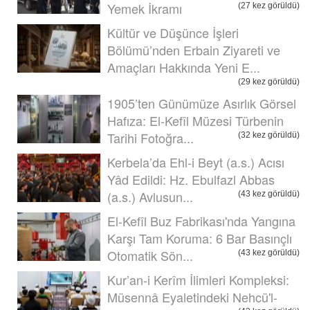
Yemek İkramı
(27 kez görüldü)
Kültür ve Düşünce İşleri
Bölümü’nden Erbain Ziyareti ve
Amaçları Hakkında Yeni E...
(29 kez görüldü)
1905’ten Günümüze Asırlık Görsel
Hafıza: El-Kefîl Müzesi Türbenin
Tarihi Fotoğra...
(32 kez görüldü)
Kerbela’da Ehl-i Beyt (a.s.) Acısı
Yâd Edildi: Hz. Ebulfazl Abbas
(a.s.) Avlusun...
(43 kez görüldü)
El-Kefîl Buz Fabrikası'nda Yangına
Karşı Tam Koruma: 6 Bar Basınçlı
Otomatik Sön...
(43 kez görüldü)
Kur’an-i Kerîm İlimleri Kompleksi:
Müsennâ Eyaletindeki Nehcü'l-