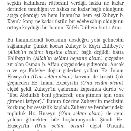
seçkin kadınların rütbesini verdiği, hakkı ne kadar
derinden tanıdığını ve hakka ne kadar bağlı olduğunu
açığa çıkardığı ve hem İmamı’na hem eşi Zuheyr b.
Kayn’a karşı ne kadar üstün bir edebe sahip olduğunu
ortaya koyduğu bir hanım: Kûfeli Dulhem bint-i Amr.
Bu hanımefendi kocasının dosdoğru yola gelmesini
sağlamıştır. Çünkü kocası Zuheyr b. Kayn Ehlibeyt’e
(Allah'ın selâmı hepsine olsun)
bağlı değildi; hatta
Ehlibeyt’in
(Allah'ın selâmı hepsine olsun)
çizgisine
zıt olan Osman b. Affan çizgisinden gidiyordu. Ancak
o ve eşi Kûfe’ye doğru giderken yolları Hz. İmam
Huseyn’in
(O'na selâm olsun)
kervanı ile kesişti. Çok
geçmeden Hz. İmam Huseyn’in
(O'na selâm olsun)
elçisi geldi. Zuheyr’in çadırının kapısında durdu ve
“Ebu Abdullah beni gönderdi; ona gitmen için (ona
gitmeni istiyor).” Bunun üzerine Zuheyr’in meclisini
korkunç bir sessizlik kapladı. Zuheyr ve beraberindeki
topluluk Hz. Huseyn
(O'na selâm olsun)
ile aynı
yoldan gitmekten bile hoşlanmıyordu. Şimdi Hz.
Huseyn’in
(O'na selâm olsun)
elçisi O’nunla