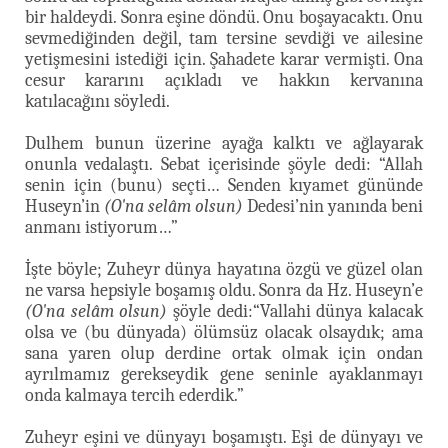
bir haldeydi. Sonra eşine döndü. Onu boşayacaktı. Onu
sevmediğinden değil, tam tersine sevdiği ve ailesine
yetişmesini istediği için. Şahadete karar vermişti. Ona
cesur kararını açıkladı ve hakkın kervanına
katılacağını söyledi.
Dulhem bunun üzerine ayağa kalktı ve ağlayarak
onunla vedalaştı. Sebat içerisinde şöyle dedi: “Allah
senin için (bunu) seçti… Senden kıyamet gününde
Huseyn’in
(O'na selâm olsun)
Dedesi’nin yanında beni
anmanı istiyorum…”
İşte böyle; Zuheyr dünya hayatına özgü ve güzel olan
ne varsa hepsiyle boşamış oldu. Sonra da Hz. Huseyn’e
(O'na selâm olsun)
şöyle dedi:“Vallahi dünya kalacak
olsa ve (bu dünyada) ölümsüz olacak olsaydık; ama
sana yaren olup derdine ortak olmak için ondan
ayrılmamız gerekseydik gene seninle ayaklanmayı
onda kalmaya tercih ederdik.”
Zuheyr eşini ve dünyayı boşamıştı. Eşi de dünyayı ve