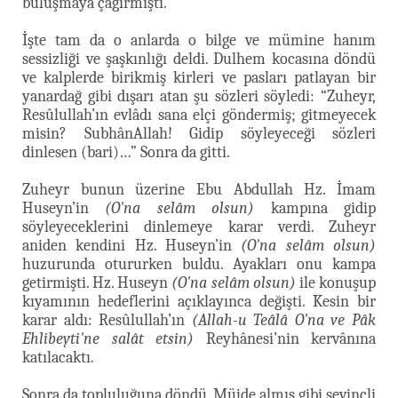
buluşmaya çağırmıştı.
İşte tam da o anlarda o bilge ve mümine hanım
sessizliği ve şaşkınlığı deldi. Dulhem kocasına döndü
ve kalplerde birikmiş kirleri ve pasları patlayan bir
yanardağ gibi dışarı atan şu sözleri söyledi: “Zuheyr,
Resûlullah’ın evlâdı sana elçi göndermiş; gitmeyecek
misin? SubhânAllah! Gidip söyleyeceği sözleri
dinlesen (bari)…” Sonra da gitti.
Zuheyr bunun üzerine Ebu Abdullah Hz. İmam
Huseyn’in
(O'na selâm olsun)
kampına gidip
söyleyeceklerini dinlemeye karar verdi. Zuheyr
aniden kendini Hz. Huseyn’in
(O'na selâm olsun)
huzurunda otururken buldu. Ayakları onu kampa
getirmişti. Hz. Huseyn
(O'na selâm olsun)
ile konuşup
kıyamının hedeflerini açıklayınca değişti. Kesin bir
karar aldı: Resûlullah’ın
(Allah-u Teâlâ O'na ve Pâk
Ehlibeyti'ne salât etsin)
Reyhânesi’nin kervânına
katılacaktı.
Sonra da topluluğuna döndü. Müjde almış gibi sevinçli