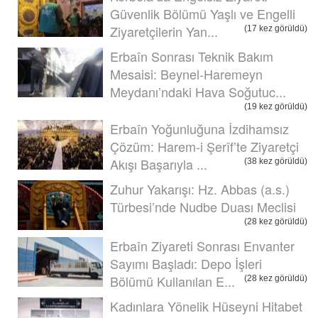
Güvenlik Bölümü Yaşlı ve Engelli
Ziyaretçilerin Yan...
(17 kez görüldü)
Erbaîn Sonrası Teknik Bakım
Mesaisi: Beynel-Haremeyn
Meydanı’ndaki Hava Soğutuc...
(19 kez görüldü)
Erbaîn Yoğunluğuna İzdihamsız
Çözüm: Harem-i Şerîf’te Ziyaretçi
Akışı Başarıyla ...
(38 kez görüldü)
Zuhur Yakarışı: Hz. Abbas (a.s.)
Türbesi’nde Nudbe Duası Meclisi
(28 kez görüldü)
Erbaîn Ziyareti Sonrası Envanter
Sayımı Başladı: Depo İşleri
Bölümü Kullanılan E...
(28 kez görüldü)
Kadınlara Yönelik Hüseyni Hitabet