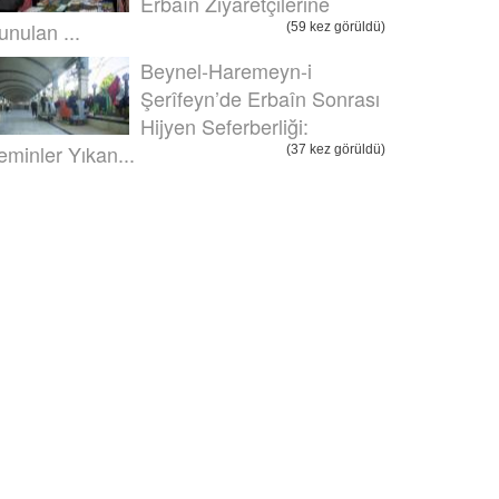
Erbaîn Ziyaretçilerine
unulan ...
(59 kez görüldü)
Beynel-Haremeyn-i
Şerîfeyn’de Erbaîn Sonrası
Hijyen Seferberliği:
eminler Yıkan...
(37 kez görüldü)