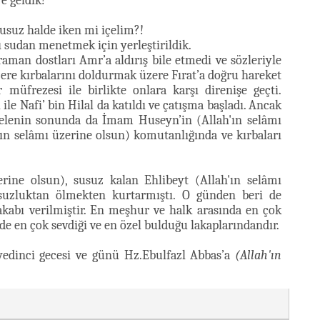
e geldik!
usuz halde iken mi içelim?!
ı sudan menetmek için yerleştirildik.
aman dostları Amr’a aldırış bile etmedi ve sözleriyle
zere kırbalarını doldurmak üzere Fırat’a doğru hareket
müfrezesi ile birlikte onlara karşı direnişe geçti.
le Nafi’ bin Hilal da katıldı ve çatışma başladı. Ancak
delenin sonunda da İmam Huseyn’in (Allah'ın selâmı
'ın selâmı üzerine olsun) komutanlığında ve kırbaları
erine olsun), susuz kalan Ehlibeyt (Allah'ın selâmı
usuzluktan ölmekten kurtarmıştı. O günden beri de
akabı verilmiştir. En meşhur ve halk arasında en çok
de en çok sevdiği ve en özel bulduğu lakaplarındandır.
edinci gecesi ve günü Hz.Ebulfazl Abbas’a
(Allah'ın