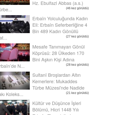
Hz. Ebulfazl Abbas (a.s.)
ürbe...
(46 kez görüldü)
Erbaîn Yolculuğunda Kadın
Eli: Erbaîn Seferberliğine 4
Bin 489 Kadın Gönüllü
t...
(27 kez görüldü)
Mesafe Tanımayan Gönül
Köprüsü: 28 Ülkeden 170
Bini Aşkın Kişi Adına
rbaîn’de N...
(28 kez görüldü)
Sultanî Broşlardan Altın
Kemerlere: Mukaddes
Türbe Müzesi'nde Nadide
akı Koleks...
(21 kez görüldü)
Kültür ve Düşünce İşleri
Bölümü, Hicri 1448 Yılı