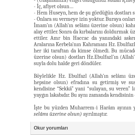
- (Ulaşmamıza) engel olduğunuz sudan içmey
- İç, afiyet olsun…
- Hem Huseyn, hem de şu gördüğün dostları s
- Onlara su vermeye izin yoktur. Buraya onlar
İmam’ın (Allah'ın selâmı üzerine olsun) kahr
alay ettiler. Sonra da kırbalarını doldurmak ü
ettiler. Amr bin Haccac da yanındaki asker 
Aralarına Kerbela'nın Kahramanı Hz. Ebulfazl i
her iki taraftan da kimse ölmedi. Bu müca
üzerine olsun) dostları Hz.Ebulfazl’ın (Allah
suyla dolu halde geri döndüler.
Böylelikle Hz. Ebulfazl (Allah'ın selâmı üz
hepsine olsun) efradına su getirmiş ve s
kendisine “Sekkâ” yani “sulayan, su veren” l
yaygın lakabıdır. Bu aynı zamanda kendisinin 
İşte bu yüzden Muharrem-i Harâm ayının y
selâmı üzerine olsun)
ayrılmıştır.
Okur yorumları