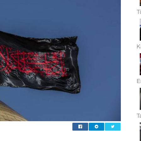
T
Ka
E
T