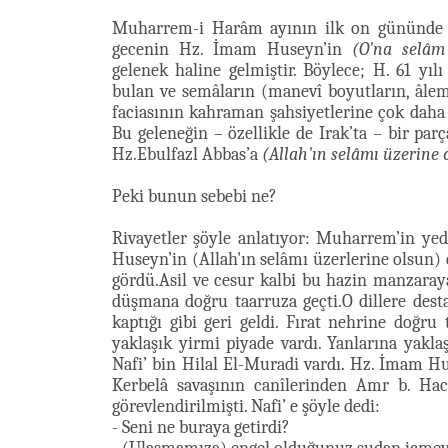
Muharrem-i Harâm ayının ilk on gününde 
gecenin Hz. İmam Huseyn’in
(O'na selâm
gelenek haline gelmiştir. Böylece; H. 61 
bulan ve semâların (manevî boyutların, âle
faciasının kahraman şahsiyetlerine çok dah
Bu geleneğin – özellikle de Irak’ta – bir p
Hz.Ebulfazl Abbas’a
(Allah'ın selâmı üzerine 
Peki bunun sebebi ne?
Rivayetler şöyle anlatıyor: Muharrem’in ye
Huseyn’in (Allah'ın selâmı üzerlerine olsun) 
gördü.Asil ve cesur kalbi bu hazin manzara
düşmana doğru taarruza geçti.O dillere dest
kaptığı gibi geri geldi. Fırat nehrine doğru 
yaklaşık yirmi piyade vardı. Yanlarına yakla
Nafi’ bin Hilal El-Muradi vardı. Hz. İmam Hu
Kerbelâ savaşının canîlerinden Amr b. Hacca
görevlendirilmişti. Nafi’ e şöyle dedi:
- Seni ne buraya getirdi?