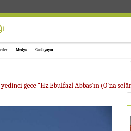
etler
Medya
Canlı yayın
dinci gece “Hz.Ebulfazl Abbas’ın (O'na selâm