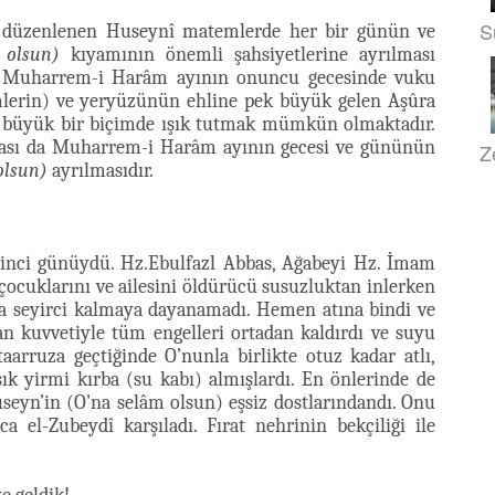
S
düzenlenen Huseynî matemlerde her bir günün ve
 olsun)
kıyamının önemli şahsiyetlerine ayrılması
yılı Muharrem-i Harâm ayının onuncu gecesinde vuku
mlerin) ve yeryüzünün ehline pek büyük gelen Aşûra
a büyük bir biçimde ışık tutmak mümkün olmaktadır.
arçası da Muharrem-i Harâm ayının gecesi ve gününün
Z
olsun)
ayrılmasıdır.
dinci günüydü. Hz.Ebulfazl Abbas, Ağabeyi Hz. İmam
çocuklarını ve ailesini öldürücü susuzluktan inlerken
ya seyirci kalmaya dayanamadı. Hemen atına bindi ve
an kuvvetiyle tüm engelleri ortadan kaldırdı ve suyu
taarruza geçtiğinde O’nunla birlikte otuz kadar atlı,
şık yirmi kırba (su kabı) almışlardı. En önlerinde de
seyn’in (O'na selâm olsun) eşsiz dostlarındandı. Onu
 el-Zubeydî karşıladı. Fırat nehrinin bekçiliği ile