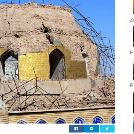
Z
H
B