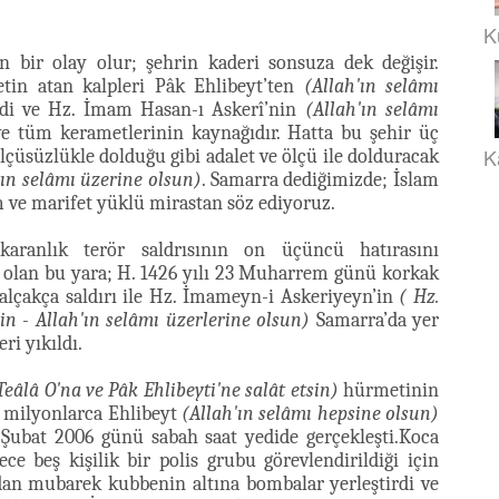
K
n bir olay olur; şehrin kaderi sonsuza dek değişir.
etin atan kalpleri Pâk Ehlibeyt’ten
(Allah'ın selâmı
i ve Hz. İmam Hasan-ı Askerî’nin
(Allah'ın selâmı
ve tüm kerametlerinin kaynağıdır. Hatta bu şehir üç
K
çüsüzlükle dolduğu gibi adalet ve ölçü ile dolduracak
'ın selâmı üzerine olsun)
. Samarra dediğimizde; İslam
im ve marifet yüklü mirastan söz ediyoruz.
karanlık terör saldrısının on üçüncü hatırasını
olan bu yara; H. 1426 yılı 23 Muharrem günü korkak
ve alçakça saldırı ile Hz. İmameyn-i Askeriyeyn’in
( Hz.
n - Allah'ın selâmı üzerlerine olsun)
Samarra’da yer
ri yıkıldı.
Teâlâ O'na ve Pâk Ehlibeyti'ne salât etsin)
hürmetinin
n milyonlarca Ehlibeyt
(Allah'ın selâmı hepsine olsun)
 Şubat 2006 günü sabah saat yedide gerçekleşti.Koca
e beş kişilik bir polis grubu görevlendirildiği için
ndan mubarek kubbenin altına bombalar yerleştirdi ve