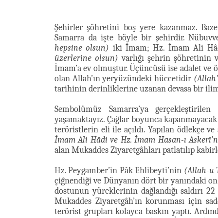
Şehirler şöhretini boş yere kazanmaz. Baze
Samarra da işte böyle bir şehirdir. Nübuvv
hepsine olsun)
iki İmam; Hz. İmam Ali Hâd
üzerlerine olsun)
varlığı şehrin şöhretinin 
İmam’a ev olmuştur. Üçüncüsü ise adalet ve öl
olan Allah’ın yeryüzündeki hüccetidir
(Allah
tarihinin derinliklerine uzanan devasa bir il
Sembolümüz Samarra’ya gerçekleştirilen 
yaşamaktayız. Çağlar boyunca kapanmayacak 
teröristlerin eli ile açıldı. Yapılan ödlekçe 
İmam Ali Hâdi ve Hz. İmam Hasan-ı Askerî’ni
alan Mukaddes Ziyaretgâhları patlatılıp kabirle
Hz. Peygamber’in Pâk Ehlibeyti’nin
(Allah-u 
çiğnendiği ve Dünyanın dört bir yanındaki o
dostunun yüreklerinin dağlandığı saldırı 22
Mukaddes Ziyaretgâh’ın korunması için sadec
terörist grupları kolayca baskın yaptı. Ardı