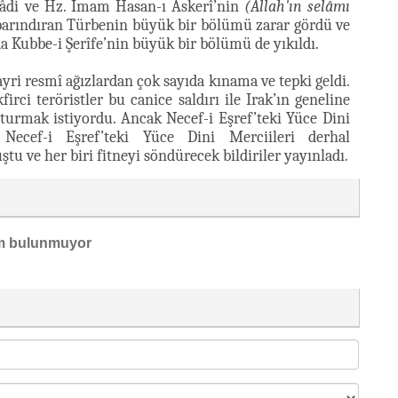
Hâdi ve Hz. İmam Hasan-ı Askerî’nin
(Allah'ın selâmı
 barındıran Türbenin büyük bir bölümü zarar gördü ve
a Kubbe-i Şerîfe’nin büyük bir bölümü de yıkıldı.
ayri resmî ağızlardan çok sayıda kınama ve tepki geldi.
irci teröristler bu canice saldırı ile Irak’ın geneline
turmak istiyordu. Ancak Necef-i Eşref’teki Yüce Dini
 Necef-i Eşref’teki Yüce Dini Merciileri derhal
tu ve her biri fitneyi söndürecek bildiriler yayınladı.
m bulunmuyor