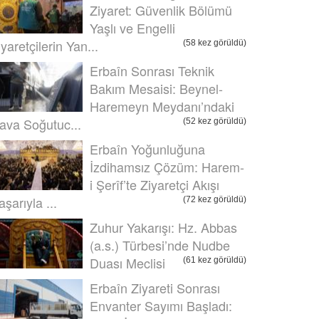
Ziyaret: Güvenlik Bölümü
Yaşlı ve Engelli
iyaretçilerin Yan...
(58 kez görüldü)
Erbaîn Sonrası Teknik
Bakım Mesaisi: Beynel-
Haremeyn Meydanı’ndaki
ava Soğutuc...
(52 kez görüldü)
Erbaîn Yoğunluğuna
İzdihamsız Çözüm: Harem-
i Şerîf’te Ziyaretçi Akışı
aşarıyla ...
(72 kez görüldü)
Zuhur Yakarışı: Hz. Abbas
(a.s.) Türbesi’nde Nudbe
Duası Meclisi
(61 kez görüldü)
Erbaîn Ziyareti Sonrası
Envanter Sayımı Başladı: