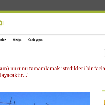
etler
Medya
Canlı yayın
sun) nurunu tamamlamak istedikleri bir faciay
layacaktır…”