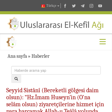
Türkçe
Ana sayfa
»
Haberler
Seyyid Sistânî (Bereketli gölgesi daim
olsun): “Hz.İmam Huseyn’in (O'na
selâm olsun) ziyaretçilerine hizmet için
para harcamak Allah-u Teâlâ yolunda