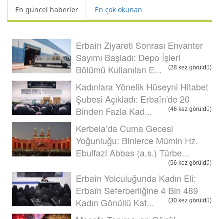
En güncel haberler
En çok okunan
Erbaîn Ziyareti Sonrası Envanter
Sayımı Başladı: Depo İşleri
Bölümü Kullanılan E...
(28 kez görüldü)
Kadınlara Yönelik Hüseyni Hitabet
Şubesi Açıkladı: Erbaîn'de 20
Binden Fazla Kad...
(46 kez görüldü)
Kerbela’da Cuma Gecesi
Yoğunluğu: Binlerce Mümin Hz.
Ebulfazl Abbas (a.s.) Türbe...
(56 kez görüldü)
Erbaîn Yolculuğunda Kadın Eli:
Erbaîn Seferberliğine 4 Bin 489
Kadın Gönüllü Kat...
(30 kez görüldü)