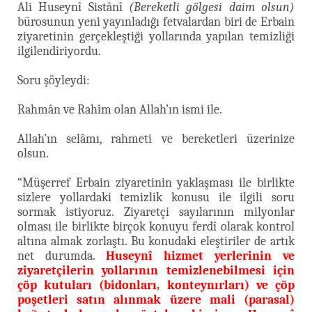
Ali Huseynî Sistânî
(Bereketli gölgesi daim olsun)
bürosunun yeni yayınladığı fetvalardan biri de Erbain
ziyaretinin gerçekleştiği yollarında yapılan temizliği
ilgilendiriyordu.
Soru şöyleydi:
Rahmân ve Rahîm olan Allah’ın ismi ile.
Allah’ın selâmı, rahmeti ve bereketleri üzerinize
olsun.
“Müşerref Erbain ziyaretinin yaklaşması ile birlikte
sizlere yollardaki temizlik konusu ile ilgili soru
sormak istiyoruz. Ziyaretçi sayılarının milyonlar
olması ile birlikte birçok konuyu ferdî olarak kontrol
altına almak zorlaştı. Bu konudaki eleştiriler de artık
net durumda.
Huseynî hizmet yerlerinin ve
ziyaretçilerin yollarının temizlenebilmesi için
çöp kutuları (bidonları, konteynırları) ve çöp
poşetleri satın alınmak üzere mali (parasal)