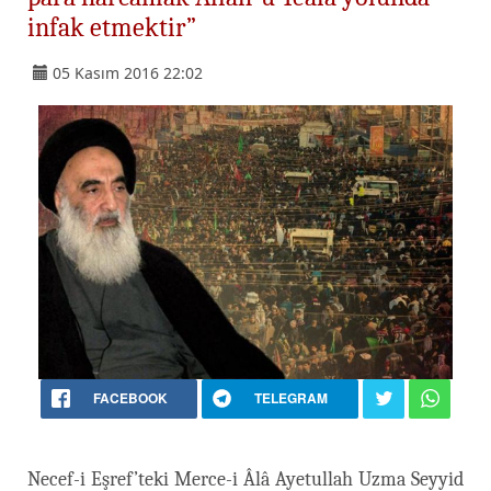
infak etmektir”
05 Kasım 2016 22:02
FACEBOOK
TELEGRAM
Necef-i Eşref’teki Merce-i Âlâ Ayetullah Uzma Seyyid