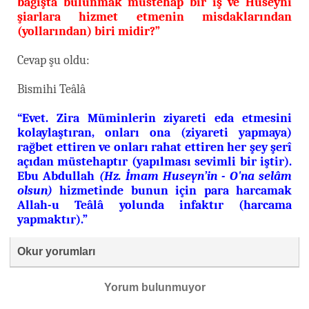
bağışta bulunmak müstehap bir iş ve Huseynî
şiarlara hizmet etmenin misdaklarından
(yollarından) biri midir?”
Cevap şu oldu:
Bismihi Teâlâ
“Evet. Zira Müminlerin ziyareti eda etmesini
kolaylaştıran, onları ona (ziyareti yapmaya)
rağbet ettiren ve onları rahat ettiren her şey şerî
açıdan müstehaptır (yapılması sevimli bir iştir).
Ebu Abdullah
(Hz. İmam Huseyn’in - O'na selâm
olsun)
hizmetinde bunun için para harcamak
Allah-u Teâlâ yolunda infaktır (harcama
yapmaktır).”
Okur yorumları
Yorum bulunmuyor