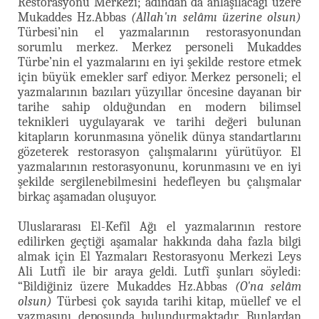
Restorasyonu Merkezi; adından da anlaşılacağı üzere
Mukaddes Hz.Abbas
(Allah'ın selâmı üzerine olsun)
Türbesi’nin el yazmalarının restorasyonundan
sorumlu merkez. Merkez personeli Mukaddes
Türbe’nin el yazmalarını en iyi şekilde restore etmek
için büyük emekler sarf ediyor. Merkez personeli; el
yazmalarının bazıları yüzyıllar öncesine dayanan bir
tarihe sahip olduğundan en modern bilimsel
teknikleri uygulayarak ve tarihi değeri bulunan
kitapların korunmasına yönelik dünya standartlarını
gözeterek restorasyon çalışmalarını yürütüyor. El
yazmalarının restorasyonunu, korunmasını ve en iyi
şekilde sergilenebilmesini hedefleyen bu çalışmalar
birkaç aşamadan oluşuyor.
Uluslararası El-Kefîl Ağı el yazmalarının restore
edilirken geçtiği aşamalar hakkında daha fazla bilgi
almak için El Yazmaları Restorasyonu Merkezi Leys
Ali Lutfî ile bir araya geldi. Lutfî şunları söyledi:
“Bildiğiniz üzere Mukaddes Hz.Abbas
(O'na selâm
olsun)
Türbesi çok sayıda tarihi kitap, müellef ve el
yazmasını deposunda bulundurmaktadır. Bunlardan