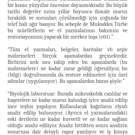
bir kısmı yüzyıllar öncesine dayanmaktadır. Bu büyük
tarihi değerler uzun yıllar boyunca ihmale maruz
bırakıldı ve sorunları çözülmediği için çoğunda bir
telef hali ağır basıyor. Bu sebeple de Mukaddes Türbe
bu müelleflerin ve el yazmalarının bakımını ve
restorasyonunu yapacak bir merkez inşa (etti).”
“Tüm el yazmaları, belgeler, haritalar vb arşiv
malzemeleri birçok aşamalardan geçmektedir.
Birbirini ardı sıra takip eden bu aşamalarda (bu
malzemelere) ne kadar zarar geldiği öğreniliyor, bu
(bilgi) doğrultusunda da restore edilmeleri için özel
adımlar (uygulanıyor). Bu aşamalardan bazısı şöyle:”
“Biyolojik laboratuar: Burada mikroskobik canlılar ve
haşerelere ne kadar maruz kalındığı iyice analiz edilip
ince teşhis yapılıyor. Kullanılacak kağıtların elyafı
analiz edilip bulunuyor. (Ayrıca el yazmalarındaki)
eski derilerin ne kadar kuvvetli ve ne kadar sağlam
olduğu analiz ediliyor. Analiz bittikten sonra analizin
sonucuna dair detaylı rapor yazılıyor ve iş kimya