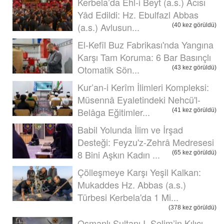
Kerbela’da Ehl-i Beyt (a.s.) Acısı
Yâd Edildi: Hz. Ebulfazl Abbas
(a.s.) Avlusun...
(40 kez görüldü)
El-Kefîl Buz Fabrikası'nda Yangına
Karşı Tam Koruma: 6 Bar Basınçlı
Otomatik Sön...
(43 kez görüldü)
Kur’an-i Kerîm İlimleri Kompleksi:
Müsennâ Eyaletindeki Nehcü'l-
Belâga Eğitimler...
(41 kez görüldü)
Babil Yolunda İlim ve İrşad
Desteği: Feyzu'z-Zehrâ Medresesi
8 Bini Aşkın Kadın ...
(65 kez görüldü)
Çölleşmeye Karşı Yeşil Kalkan:
Mukaddes Hz. Abbas (a.s.)
Türbesi Kerbela'da 1 Mi...
(378 kez görüldü)
Osmanlı Sultanı I. Selim’in Kılıcı