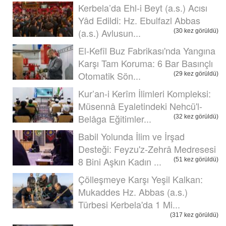
Kerbela’da Ehl-i Beyt (a.s.) Acısı
Yâd Edildi: Hz. Ebulfazl Abbas
(a.s.) Avlusun...
(30 kez görüldü)
El-Kefîl Buz Fabrikası'nda Yangına
Karşı Tam Koruma: 6 Bar Basınçlı
Otomatik Sön...
(29 kez görüldü)
Kur’an-i Kerîm İlimleri Kompleksi:
Müsennâ Eyaletindeki Nehcü'l-
Belâga Eğitimler...
(32 kez görüldü)
Babil Yolunda İlim ve İrşad
Desteği: Feyzu'z-Zehrâ Medresesi
8 Bini Aşkın Kadın ...
(51 kez görüldü)
Çölleşmeye Karşı Yeşil Kalkan:
Mukaddes Hz. Abbas (a.s.)
Türbesi Kerbela'da 1 Mi...
(317 kez görüldü)