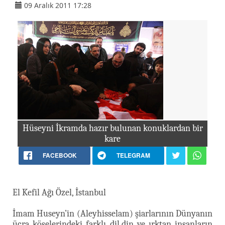
09 Aralık 2011 17:28
Hüseyni İkramda hazır bulunan konuklardan bir
kare
FACEBOOK
TELEGRAM
El Kefil Ağı Özel, İstanbul
İmam Huseyn’in (Aleyhisselam) şiarlarının Dünyanın
ücra köşelerindeki farklı dil,din ve ırktan insanların