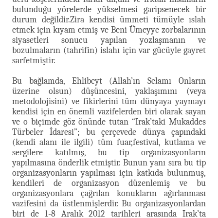
bulunduğu yörelerde yükselmesi garipsenecek bir
durum değildir.Zira kendisi ümmeti tümüyle ıslah
etmek için kıyam etmiş ve Beni Ümeyye zorbalarının
siyasetleri sonucu yapılan yozlaşmanın ve
bozulmaların (tahrifin) islahı için var gücüyle gayret
sarfetmiştir.
Bu bağlamda, Ehlibeyt (Allah’ın Selamı Onların
üzerine olsun) düşüncesini, yaklaşımını (veya
metodolojisini) ve fikirlerini tüm dünyaya yaymayı
kendisi için en önemli vazifelerden biri olarak sayan
ve o biçimde göz önünde tutan “Irak’taki Mukaddes
Türbeler İdaresi”; bu çerçevede dünya çapındaki
(kendi alanı ile ilgili) tüm fuar,festival, kutlama ve
sergilere katılmış, bu tip organizasyonların
yapılmasına önderlik etmiştir. Bunun yanı sıra bu tip
organizasyonların yapılması için katkıda bulunmuş,
kendileri de organizasyon düzenlemiş ve bu
organizasyonlara çağrılan konukların ağırlanması
vazifesini da üstlenmişlerdir. Bu organizasyonlardan
biri de 1-8 Aralık 2012 tarihleri arasında Irak’ta