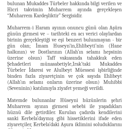
bulunan Mukaddes Türbeler hakkında bilgi verilen ve
Hicri takvimin Muharrem ayında gerçekleşen
“Muharrem Kardeşliktir” Sergisidir.
Muharrem-i Haram ayının onuncu günü olan Aşûra
günün girmesi ve – tarihteki en acı verici olaylardan
birinin gerçekleştiği ve eşi benzeri bulunmayan - bir
gün olan; İmam Huseyn’in,Ehlibeyti’nin (Hane
halkının) ve Dostlarının (Allah’ın selamı hepsinin
üzerine olsun) Taff vakıasında tahakkuk eden
Şehadetleri münasabetiyle,Irak’taki Mukaddes
Türbeler İdaresi ve Alulbeyt Müessesi işbirliğinde
binden fazla ziyaretçinin ve çok sayıda Ehlibeyt
(Allah’ın selamı onların üzerine olsun) Muhibbi
(Seveninin) katılımıyla ziyafet yemeği verildi.
Matemde bulunanlar Hüseyni hüzünlerin şehri
Muharrem ayının girmesi sebebi ile yaşadıkları
hüznü dile getirdiler. Kurulan çadırda kendilerini
sanki Kerbela’daymış gibi hissetiklerini ifade eden
ziyaretçiler, Kerbela’daki Aşura iklimini soluduklarını