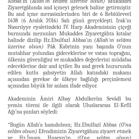
Abbas’ın
(Allah'ın selâmı üzerine olsun)
Mukaddes
Ziyaretgâhında and içmeyi gelenek haline getirmiştir.
Bu and içme merasimlerinden biri de 6 Rebiülevvel
1438 (6 Aralık 2016) Salı günü gerçekleşti. Irak’ın
Nasırıiyye eyaletindeki IV. Harp Akademisinin çiçeği
burnunda mezunları Mukaddes Ziyaretgâhta kıtalar
halinde dizilip Hz.Ebulfazl Abbas’ın
(Allah'ın selâmı
üzerine olsun)
Pâk Kabrinin yanı başında O’nun
mutahhar yolundan gideceklerine ve vatan toprağını,
ülkenin güvenliğini ve mukaddes değerlerini müdafaa
edeceklerine dair and içtiler. Bu and gerek huzurunda
edilen kutlu şahsiyetin Allah katındaki makamı
açısından gerekse de ülkeye bağlılığı perçinlemesi
açısından büyük bir anlam ifade ediyor.
Akademinin Âmiri Albay Abdulkerîm Sevâdî bu
yemin töreni ile ilgili olarak Uluslararası El-Kefîl
Ağı’na şunları söyledi:
“Bugün Allah’a hamdolsun; Hz.Ebulfazl Abbas
(O'na
selâm olsun)
Efendimizin Ziyaretgâhını ziyaret etmek
ve Hz.İmam Huseyn’in
(O'na selâm olsun)