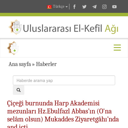
Türkçe
Ana sayfa
»
Haberler
Çiçeği burnunda Harp Akademisi
mezunları Hz.Ebulfazl Abbas’ın (O'na
selâm olsun) Mukaddes Ziyaretgâhı’nda
and içti