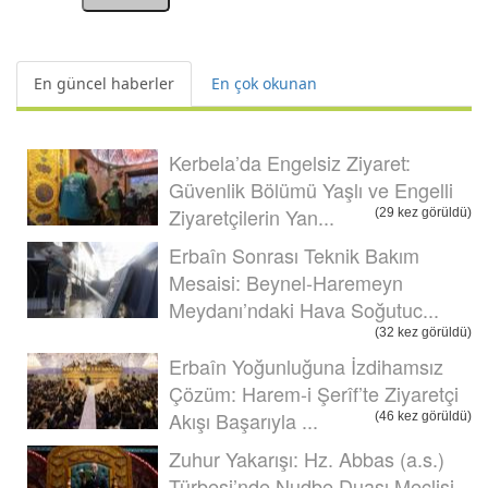
En güncel haberler
En çok okunan
Kerbela’da Engelsiz Ziyaret:
Güvenlik Bölümü Yaşlı ve Engelli
Ziyaretçilerin Yan...
(29 kez görüldü)
Erbaîn Sonrası Teknik Bakım
Mesaisi: Beynel-Haremeyn
Meydanı’ndaki Hava Soğutuc...
(32 kez görüldü)
Erbaîn Yoğunluğuna İzdihamsız
Çözüm: Harem-i Şerîf’te Ziyaretçi
Akışı Başarıyla ...
(46 kez görüldü)
Zuhur Yakarışı: Hz. Abbas (a.s.)
Türbesi’nde Nudbe Duası Meclisi