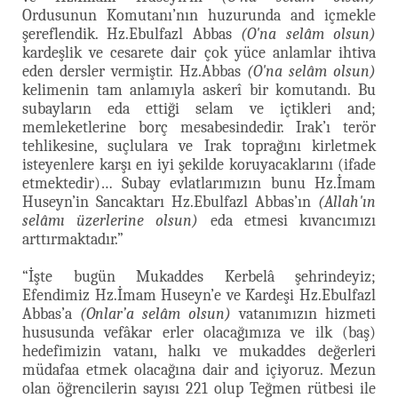
Ordusunun Komutanı’nın huzurunda and içmekle
şereflendik. Hz.Ebulfazl Abbas
(O'na selâm olsun)
kardeşlik ve cesarete dair çok yüce anlamlar ihtiva
eden dersler vermiştir. Hz.Abbas
(O'na selâm olsun)
kelimenin tam anlamıyla askerî bir komutandı. Bu
subayların eda ettiği selam ve içtikleri and;
memleketlerine borç mesabesindedir. Irak’ı terör
tehlikesine, suçlulara ve Irak toprağını kirletmek
isteyenlere karşı en iyi şekilde koruyacaklarını (ifade
etmektedir)… Subay evlatlarımızın bunu Hz.İmam
Huseyn’in Sancaktarı Hz.Ebulfazl Abbas’ın
(Allah'ın
selâmı üzerlerine olsun)
eda etmesi kıvancımızı
arttırmaktadır.”
“İşte bugün Mukaddes Kerbelâ şehrindeyiz;
Efendimiz Hz.İmam Huseyn’e ve Kardeşi Hz.Ebulfazl
Abbas’a
(Onlar’a selâm olsun)
vatanımızın hizmeti
hususunda vefâkar erler olacağımıza ve ilk (baş)
hedefimizin vatanı, halkı ve mukaddes değerleri
müdafaa etmek olacağına dair and içiyoruz. Mezun
olan öğrencilerin sayısı 221 olup Teğmen rütbesi ile