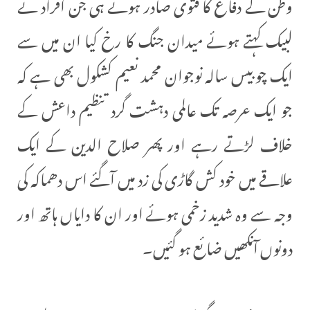
وطن کے دفاع کا فتوی صادر ہوتے ہی جن افراد نے
لبیک کہتے ہوئے میدان جنگ کا رخ کیا ان میں سے
ایک چوبیس سالہ نوجوان محمد نعیم کشکول بھی ہے کہ
جو ایک عرصہ تک عالمی دہشت گرد تنظیم داعش کے
خلاف لڑتے رہے اور پھر صلاح الدین کے ایک
علاقے میں خود کش گاڑی کی زد میں آگئے اس دھماکہ کی
وجہ سے وہ شدید زخمی ہوئے اور ان کا دایاں ہاتھ اور
دونوں آنکھیں ضائع ہو گئیں۔