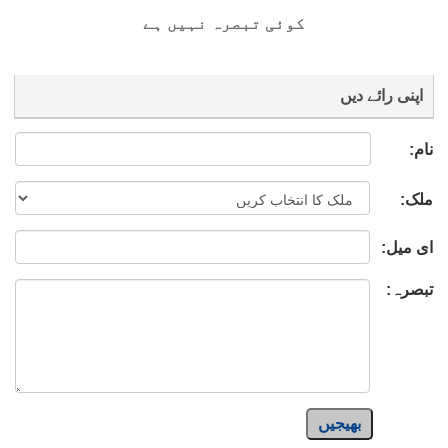
کوئی تبصرہ نہیں ہے
اپنی رائے دیں
نام:
ملک:
ای میل:
تبصرہ:
بھیجیں