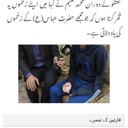
گفتگو کے دوران محمد نعیم نے کہا میں اپنے زخموں پہ
فخر کرتا ہوں کہ جو مجھے حضرت عباس(ع) کے زخموں
کی یاد دلاتی ہے۔
قارئین کے تبصرے