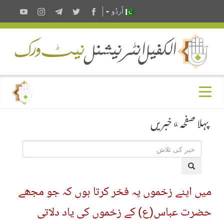
اُردُو
پہلا صفحہ
»
خبریں
میں اپنے زخموں پہ فخر کرتا ہوں کہ جو مجھے
حضرت عباس(ع) کے زخموں کی یاد دلاتی