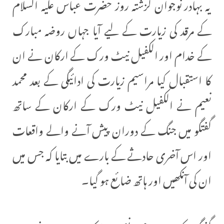
یہ بہادر نوجوان گزشتہ روز حضرت عباس علیہ السلام
کے مرقد کی زیارت کے لیے آیا جہاں روضہ مبارک
کے خدام اور الکفیل نیٹ ورک کے ارکان نے ان
کا استقبال کیا مراسیم زیارت کی ادائیگی کے بعد محمد
نعیم نے الکفیل نیٹ ورک کے ارکان کے ساتھ
گفتگو میں جنگ کے دوران پیش آنے والے واقعات
اور اس آخری حادثے کے بارے میں بتایا کہ جس میں
ان کی آنکھیں اور ہاتھ ضائع ہو گیا۔