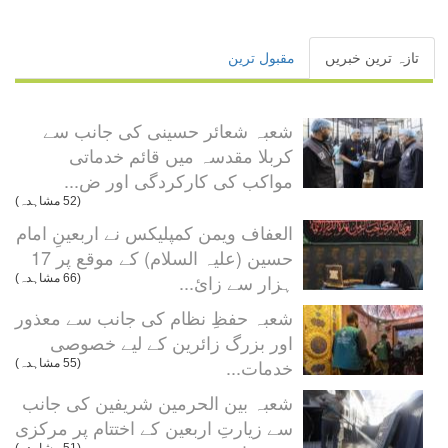
تازہ ترین خبریں
مقبول ترین
شعبہ شعائر حسینی کی جانب سے
کربلا مقدسہ میں قائم خدماتی
مواکب کی کارکردگی اور ض...
(52 مشاہدہ)
العفاف ویمن کمپلیکس نے اربعینِ امام
حسین (علیہ السلام) کے موقع پر 17
ہزار سے زائ...
(66 مشاہدہ)
شعبہ حفظِ نظام کی جانب سے معذور
اور بزرگ زائرین کے لیے خصوصی
خدمات...
(55 مشاہدہ)
شعبہ بین الحرمین شریفین کی جانب
سے زیارتِ اربعین کے اختتام پر مرکزی
(51 مشاہدہ)