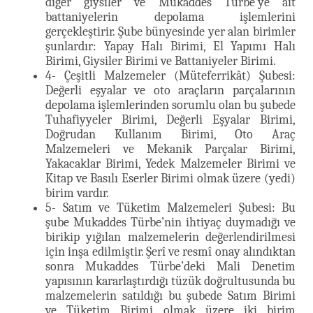
diğer giysiler ve Mukaddes Türbe’ye ait
battaniyelerin depolama işlemlerini
gerçekleştirir. Şube bünyesinde yer alan birimler
şunlardır: Yapay Halı Birimi, El Yapımı Halı
Birimi, Giysiler Birimi ve Battaniyeler Birimi.
4- Çeşitli Malzemeler (Müteferrikât) Şubesi:
Değerli eşyalar ve oto araçların parçalarının
depolama işlemlerinden sorumlu olan bu şubede
Tuhafiyyeler Birimi, Değerli Eşyalar Birimi,
Doğrudan Kullanım Birimi, Oto Araç
Malzemeleri ve Mekanik Parçalar Birimi,
Yakacaklar Birimi, Yedek Malzemeler Birimi ve
Kitap ve Basılı Eserler Birimi olmak üzere (yedi)
birim vardır.
5- Satım ve Tüketim Malzemeleri Şubesi: Bu
şube Mukaddes Türbe’nin ihtiyaç duymadığı ve
birikip yığılan malzemelerin değerlendirilmesi
için inşa edilmiştir. Şerî ve resmî onay alındıktan
sonra Mukaddes Türbe’deki Mali Denetim
yapısının kararlaştırdığı tüzük doğrultusunda bu
malzemelerin satıldığı bu şubede Satım Birimi
ve Tüketim Birimi olmak üzere iki birim