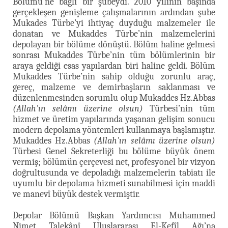
Bölümü’ne bağlı bir şubeydi. 2010 yılının başında
gerçekleşen genişleme çalışmalarının ardından şube
Mukades Türbe’yi ihtiyaç duyduğu malzemeler ile
donatan ve Mukaddes Türbe’nin malzemelerini
depolayan bir bölüme dönüştü. Bölüm haline gelmesi
sonrası Mukaddes Türbe’nin tüm bölümlerinin bir
araya geldiği esas yapılardan biri haline geldi. Bölüm
Mukaddes Türbe’nin sahip olduğu zorunlu araç,
gereç, malzeme ve demirbaşların saklanması ve
düzenlenmesinden sorumlu olup Mukaddes Hz.Abbas
(Allah'ın selâmı üzerine olsun)
Türbesi’nin tüm
hizmet ve üretim yapılarında yaşanan gelişim sonucu
modern depolama yöntemleri kullanmaya başlamıştır.
Mukaddes Hz.Abbas
(Allah'ın selâmı üzerine olsun)
Türbesi Genel Sekreterliği bu bölüme büyük önem
vermiş; bölümün çerçevesi net, profesyonel bir vizyon
doğrultusunda ve depoladığı malzemelerin tabiatı ile
uyumlu bir depolama hizmeti sunabilmesi için maddi
ve manevî büyük destek vermiştir.
Depolar Bölümü Başkan Yardımcısı Muhammed
Nimet Talekânî Uluslararası El-Kefîl Ağı’na