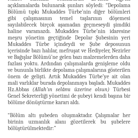
açıklamalarda bulunarak şunları söyledi: “Depolama
Bölümü tıpkı Mukaddes Türbe’nin diğer bölümleri
gibi çalışmasının temel taşlarının döşemesi
sayılabilecek birçok aşamadan geçmeseydi şimdiki
haline varamazdı. Mukaddes Türbe’nin idaresine
meşru yönetim geçtiğinde Depolar Şubesinin yeri
Mukaddes Türbe içindeydi ve Şube deposunun
içerisinde bazı halılar, mefruşat ve Hediyeler, Nezirler
ve Bağışlar Bölümü’ne gelen bazı malzemelerden daha
fazlası yoktu. Ardından çalışmalarda genişleme oldu
ve bununla birlikte depolama çalışmalarına gösterilen
önem de gelişti. Artık Mukaddes Türbe’ye ait olan
mali varlıklar burada depolanmaya başladı. Mukaddes
Hz.Abbas
(Allah'ın selâmı üzerine olsun)
Türbesi
Genel Sekreterliği yönetimi de şubeyi kendi başına bir
bölüme dönüştürme kararı aldı.
“Bölüm altı şubeden oluşmaktadır. Çalışmalar her
birinin uzmanlık alanı gözetilerek bu şubelere
bölüştürülmektedir:”