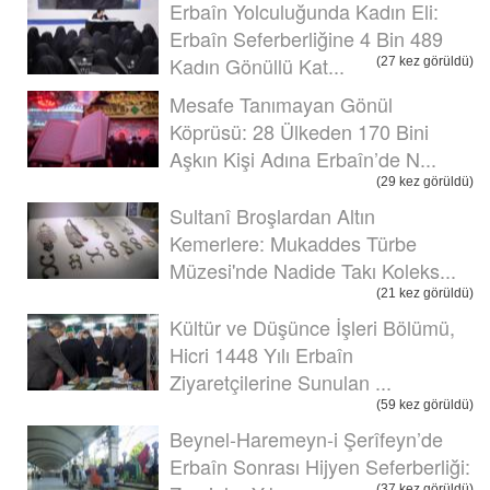
Erbaîn Yolculuğunda Kadın Eli:
Erbaîn Seferberliğine 4 Bin 489
Kadın Gönüllü Kat...
(27 kez görüldü)
Mesafe Tanımayan Gönül
Köprüsü: 28 Ülkeden 170 Bini
Aşkın Kişi Adına Erbaîn’de N...
(29 kez görüldü)
Sultanî Broşlardan Altın
Kemerlere: Mukaddes Türbe
Müzesi'nde Nadide Takı Koleks...
(21 kez görüldü)
Kültür ve Düşünce İşleri Bölümü,
Hicri 1448 Yılı Erbaîn
Ziyaretçilerine Sunulan ...
(59 kez görüldü)
Beynel-Haremeyn-i Şerîfeyn’de
Erbaîn Sonrası Hijyen Seferberliği:
(37 kez görüldü)