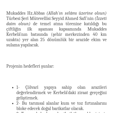
Mukaddes Hz.Abbas
(Allah'ın selâmı üzerine olsun)
Türbesi Şerî Mütevellîsi Seyyid Ahmed Safî’nin
(İzzeti
daim olsun)
de temel atma törenine katıldığı bu
çiftliğin ilk aşaması kapsamında Mukaddes
Kerbelâ’nın batısında (şehir merkezinden 40 km
uzakta) yer alan 25 dönümlük bir arazide ekim ve
sulama yapılacak.
Projenin hedefleri şunlar:
1- Çölvarî yapıya sahip olan arazileri
değerlendirmek ve Kerbelâ’daki ziraat gerçeğini
geliştirmek.
2- Bu tarımsal alanlar kum ve toz fırtınalarını
bloke edecek doğal barikatlar olacak.