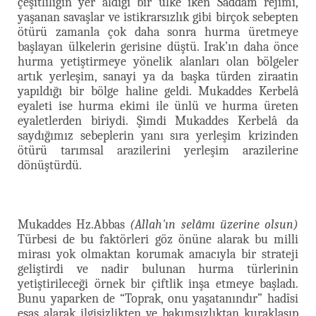
çeşitliliğin yer aldığı bir ülke iken Saddam rejimi,
yaşanan savaşlar ve istikrarsızlık gibi birçok sebepten
ötürü zamanla çok daha sonra hurma üretmeye
başlayan ülkelerin gerisine düştü. Irak’ın daha önce
hurma yetiştirmeye yönelik alanları olan bölgeler
artık yerleşim, sanayi ya da başka türden ziraatin
yapıldığı bir bölge haline geldi. Mukaddes Kerbelâ
eyaleti ise hurma ekimi ile ünlü ve hurma üreten
eyaletlerden biriydi. Şimdi Mukaddes Kerbelâ da
saydığımız sebeplerin yanı sıra yerleşim krizinden
ötürü tarımsal arazilerini yerleşim arazilerine
dönüştürdü.
Mukaddes Hz.Abbas
(Allah'ın selâmı üzerine olsun)
Türbesi de bu faktörleri göz önüne alarak bu milli
mirası yok olmaktan korumak amacıyla bir strateji
geliştirdi ve nadir bulunan hurma türlerinin
yetiştirileceği örnek bir çiftlik inşa etmeye başladı.
Bunu yaparken de “Toprak, onu yaşatanındır” hadîsi
esas alarak ilgisizlikten ve bakımsızlıktan kuraklaşıp