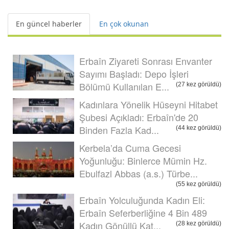
En güncel haberler
En çok okunan
Erbaîn Ziyareti Sonrası Envanter
Sayımı Başladı: Depo İşleri
Bölümü Kullanılan E...
(27 kez görüldü)
Kadınlara Yönelik Hüseyni Hitabet
Şubesi Açıkladı: Erbaîn'de 20
Binden Fazla Kad...
(44 kez görüldü)
Kerbela’da Cuma Gecesi
Yoğunluğu: Binlerce Mümin Hz.
Ebulfazl Abbas (a.s.) Türbe...
(55 kez görüldü)
Erbaîn Yolculuğunda Kadın Eli:
Erbaîn Seferberliğine 4 Bin 489
Kadın Gönüllü Kat...
(28 kez görüldü)