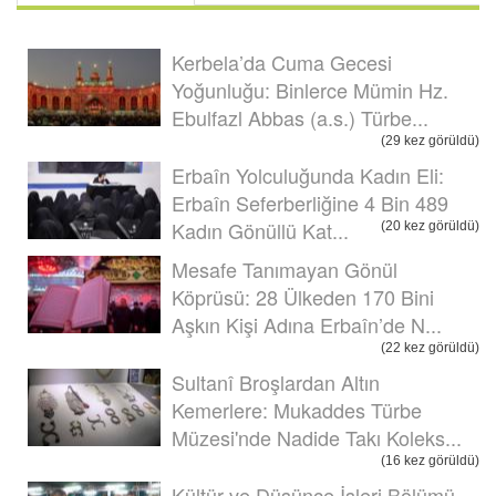
Kerbela’da Cuma Gecesi
Yoğunluğu: Binlerce Mümin Hz.
Ebulfazl Abbas (a.s.) Türbe...
(29 kez görüldü)
Erbaîn Yolculuğunda Kadın Eli:
Erbaîn Seferberliğine 4 Bin 489
Kadın Gönüllü Kat...
(20 kez görüldü)
Mesafe Tanımayan Gönül
Köprüsü: 28 Ülkeden 170 Bini
Aşkın Kişi Adına Erbaîn’de N...
(22 kez görüldü)
Sultanî Broşlardan Altın
Kemerlere: Mukaddes Türbe
Müzesi'nde Nadide Takı Koleks...
(16 kez görüldü)
Kültür ve Düşünce İşleri Bölümü,