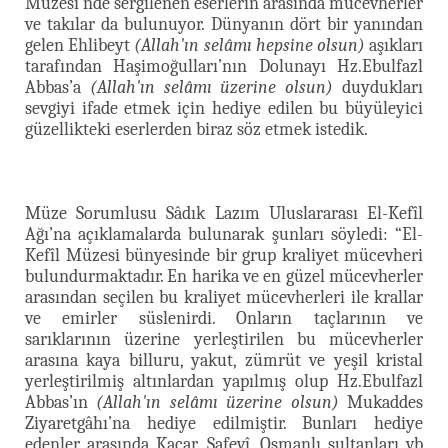
Müzesi’nde sergilenen eserlerin arasında mücevherler
ve takılar da bulunuyor. Dünyanın dört bir yanından
gelen Ehlibeyt
(Allah'ın selâmı hepsine olsun)
aşıkları
tarafından Haşimoğulları’nın Dolunayı Hz.Ebulfazl
Abbas’a
(Allah'ın selâmı üzerine olsun)
duydukları
sevgiyi ifade etmek için hediye edilen bu büyüleyici
güzellikteki eserlerden biraz söz etmek istedik.
Müze Sorumlusu Sâdık Lazım Uluslararası El-Kefîl
Ağı’na açıklamalarda bulunarak şunları söyledi: “El-
Kefîl Müzesi bünyesinde bir grup kraliyet mücevheri
bulundurmaktadır. En harika ve en güzel mücevherler
arasından seçilen bu kraliyet mücevherleri ile krallar
ve emirler süslenirdi. Onların taçlarının ve
sarıklarının üzerine yerleştirilen bu mücevherler
arasına kaya billuru, yakut, zümrüt ve yeşil kristal
yerleştirilmiş altınlardan yapılmış olup Hz.Ebulfazl
Abbas’ın
(Allah'ın selâmı üzerine olsun)
Mukaddes
Ziyaretgâhı’na hediye edilmiştir. Bunları hediye
edenler arasında Kacar, Safevî, Osmanlı sultanları vb