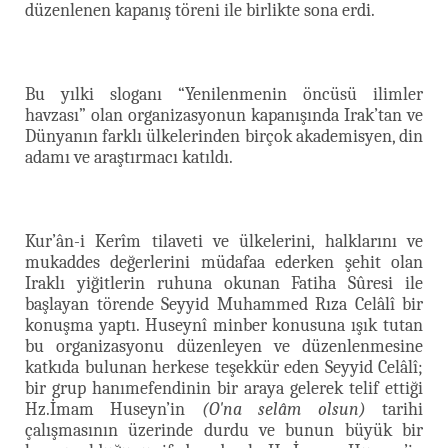
düzenlenen kapanış töreni ile birlikte sona erdi.
Bu yılki sloganı “Yenilenmenin öncüsü ilimler
havzası” olan organizasyonun kapanışında Irak’tan ve
Dünyanın farklı ülkelerinden birçok akademisyen, din
adamı ve araştırmacı katıldı.
Kur’ân-i Kerîm tilaveti ve ülkelerini, halklarını ve
mukaddes değerlerini müdafaa ederken şehit olan
Iraklı yiğitlerin ruhuna okunan Fatiha Sûresi ile
başlayan törende Seyyid Muhammed Rıza Celâlî bir
konuşma yaptı. Huseynî minber konusuna ışık tutan
bu organizasyonu düzenleyen ve düzenlenmesine
katkıda bulunan herkese teşekkür eden Seyyid Celâlî;
bir grup hanımefendinin bir araya gelerek telif ettiği
Hz.İmam Huseyn’in
(O'na selâm olsun)
tarihi
çalışmasının üzerinde durdu ve bunun büyük bir