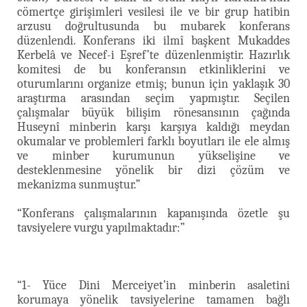
cömertçe girişimleri vesilesi ile ve bir grup hatibin
arzusu doğrultusunda bu mubarek konferans
düzenlendi. Konferans iki ilmî başkent Mukaddes
Kerbelâ ve Necef-i Eşref’te düzenlenmiştir. Hazırlık
komitesi de bu konferansın etkinliklerini ve
oturumlarını organize etmiş; bunun için yaklaşık 30
araştırma arasından seçim yapmıştır. Seçilen
çalışmalar büyük bilişim rönesansının çağında
Huseynî minberin karşı karşıya kaldığı meydan
okumalar ve problemleri farklı boyutları ile ele almış
ve minber kurumunun yükselişine ve
desteklenmesine yönelik bir dizi çözüm ve
mekanizma sunmuştur.”
“Konferans çalışmalarının kapanışında özetle şu
tavsiyelere vurgu yapılmaktadır:”
“1- Yüce Dini Merceiyet’in minberin asaletini
korumaya yönelik tavsiyelerine tamamen bağlı