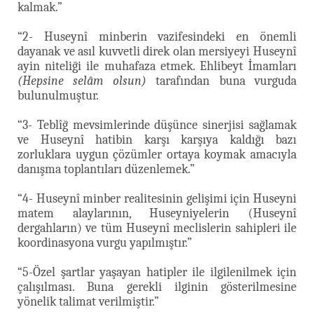
kalmak.”
“2- Huseynî minberin vazifesindeki en önemli
dayanak ve asıl kuvvetli direk olan mersiyeyi Huseynî
ayin niteliği ile muhafaza etmek. Ehlibeyt İmamları
(Hepsine selâm olsun)
tarafından buna vurguda
bulunulmuştur.
“3- Teblîğ mevsimlerinde düşünce sinerjisi sağlamak
ve Huseynî hatibin karşı karşıya kaldığı bazı
zorluklara uygun çözümler ortaya koymak amacıyla
danışma toplantıları düzenlemek.”
“4- Huseynî minber realitesinin gelişimi için Huseyni
matem alaylarının, Huseyniyelerin (Huseynî
dergahların) ve tüm Huseynî meclislerin sahipleri ile
koordinasyona vurgu yapılmıştır.”
“5-Özel şartlar yaşayan hatipler ile ilgilenilmek için
çalışılması. Buna gerekli ilginin gösterilmesine
yönelik talimat verilmiştir.”