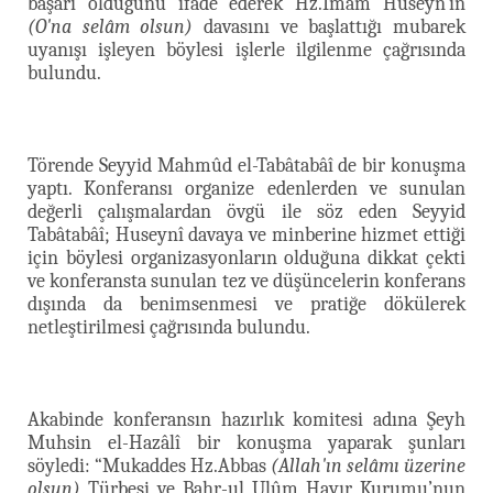
başarı olduğunu ifade ederek Hz.İmam Huseyn’in
(O'na selâm olsun)
davasını ve başlattığı mubarek
uyanışı işleyen böylesi işlerle ilgilenme çağrısında
bulundu.
Törende Seyyid Mahmûd el-Tabâtabâî de bir konuşma
yaptı. Konferansı organize edenlerden ve sunulan
değerli çalışmalardan övgü ile söz eden Seyyid
Tabâtabâî; Huseynî davaya ve minberine hizmet ettiği
için böylesi organizasyonların olduğuna dikkat çekti
ve konferansta sunulan tez ve düşüncelerin konferans
dışında da benimsenmesi ve pratiğe dökülerek
netleştirilmesi çağrısında bulundu.
Akabinde konferansın hazırlık komitesi adına Şeyh
Muhsin el-Hazâlî bir konuşma yaparak şunları
söyledi: “Mukaddes Hz.Abbas
(Allah'ın selâmı üzerine
olsun)
Türbesi ve Bahr-ul Ulûm Hayır Kurumu’nun