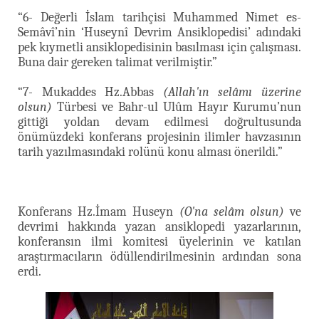
“6- Değerli İslam tarihçisi Muhammed Nimet es-
Semâvî’nin ‘Huseynî Devrim Ansiklopedisi’ adındaki
pek kıymetli ansiklopedisinin basılması için çalışması.
Buna dair gereken talimat verilmiştir.”
“7- Mukaddes Hz.Abbas
(Allah'ın selâmı üzerine
olsun)
Türbesi ve Bahr-ul Ulûm Hayır Kurumu’nun
gittiği yoldan devam edilmesi doğrultusunda
önümüzdeki konferans projesinin ilimler havzasının
tarih yazılmasındaki rolünü konu alması önerildi.”
Konferans Hz.İmam Huseyn
(O'na selâm olsun)
ve
devrimi hakkında yazan ansiklopedi yazarlarının,
konferansın ilmi komitesi üyelerinin ve katılan
araştırmacıların ödüllendirilmesinin ardından sona
erdi.