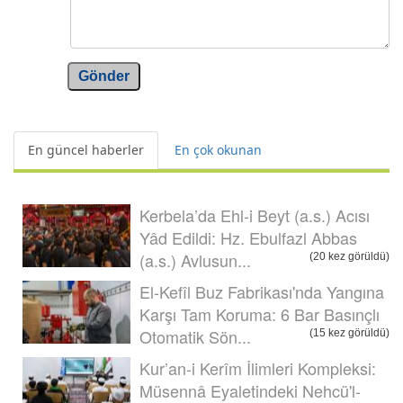
Gönder
En güncel haberler
En çok okunan
Kerbela’da Ehl-i Beyt (a.s.) Acısı
Yâd Edildi: Hz. Ebulfazl Abbas
(a.s.) Avlusun...
(20 kez görüldü)
El-Kefîl Buz Fabrikası'nda Yangına
Karşı Tam Koruma: 6 Bar Basınçlı
Otomatik Sön...
(15 kez görüldü)
Kur’an-i Kerîm İlimleri Kompleksi:
Müsennâ Eyaletindeki Nehcü'l-