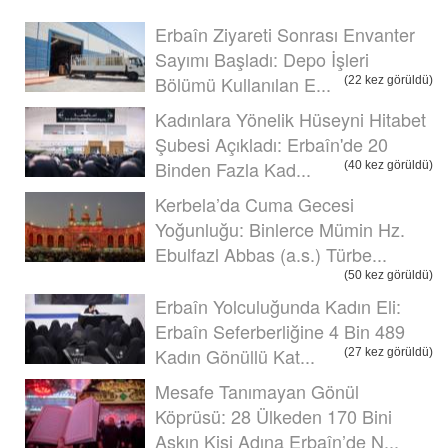
Erbaîn Ziyareti Sonrası Envanter
Sayımı Başladı: Depo İşleri
Bölümü Kullanılan E...
(22 kez görüldü)
Kadınlara Yönelik Hüseyni Hitabet
Şubesi Açıkladı: Erbaîn'de 20
Binden Fazla Kad...
(40 kez görüldü)
Kerbela’da Cuma Gecesi
Yoğunluğu: Binlerce Mümin Hz.
Ebulfazl Abbas (a.s.) Türbe...
(50 kez görüldü)
Erbaîn Yolculuğunda Kadın Eli:
Erbaîn Seferberliğine 4 Bin 489
Kadın Gönüllü Kat...
(27 kez görüldü)
Mesafe Tanımayan Gönül
Köprüsü: 28 Ülkeden 170 Bini
Aşkın Kişi Adına Erbaîn’de N...