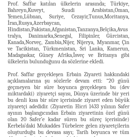
Prof. Saffar katılan ülkelerin arasında; Türkiye,
Bahreyn,Kuveyt, Suudi Arabistan,Oman,
Yemen,Lübnan, Suriye, Cezayir,Tunus,Moritanya,
İran,Rusya,Azerbaycan,
Hindistan,Pakistan,Afganistan,Tanzanya,Belçika,Avus
tralya, Danimarka,Senegal, Filipinler, Gürcistan,
Kanada,Norveç, Zambia,Nijer, Nijerya, Myanmar, Çin
ve Tacikistan, Türkmenistan, Sri Lanka, Kamerun,
Madagaskar, Güney Afrika,İsveç ve Britanya gibi
ülkelerin bulunduğunu da sözlerine ekledi.
Prof. Saffar gerçekleşen Erbain Ziyareti hakkındaki
açıklamalarına şu sözlerle devam etti: “20 günü
geçmeyen bir süre boyunca gerçekleşen bu (dev
miktardaki) ziyaretçi sayısı, Dünya üzerinde bir yeri
bu denli kısa bir süre içerisinde ziyaret eden büyük
ziyaretçi adedidir. (Ziyaretin Hicri 1433 yılının Safer
ayının başlangıcından Erbain ziyaretinin özel günü
olan 20 Safer’e kadar süren bu süreç içerisinde)
Kerbela’daki Mukaddes Türbelere gelen ziyaretçilerin
oluşturduğu bu devasa sayı; Tarih boyunca ve tüm