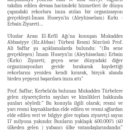
takdim edilen devasa hacimdeki hizmetleri ile dünya
çapındaki rekorlara imza atılan bir organizasyon
gerçekleşti:İmam Huseyn’in (Aleyhisselam) Kırkı -
Erbain Ziyareti…
Uluslar Arası El-Kefil Ağı’na konuşan Mukaddes
Abbasiyye (Hz.Abbas) Türbesi Resmi Sözcüsü Prof.
Ali Saffar şu açıklamalarda bulundu: “(Bu sene
gerçekleşen) İmam Huseyn’in (Aleyhisselam) Erbain
(Kırkı) Ziyareti; geçen sene dünyadaki diğer
organizasyonları geride bırakarak kaydettiği
rekorlarını yeniden kendi kırarak, birçok alanda
birden yepyeni başarılara imza attı”
Prof. Saffar; Kerbela’da bulunan Mukaddes Türbelere
gelen ziyaretçilerin sayıları ve kimlikleri hakkında
şunları söyledi:” Bu konuyla ilgili olarak; resmi ve
yarı resmi kaynaklardan elde edilen ve resmi ağlardan
elde edilen veri ve bilgiye göre toplam ziyaretçi sayısı
17 milyona yakındır. Bunların yaklaşık 600.000’i (60
ülkeden gelen ) yabancı ülke vatandaşlarındandır.”