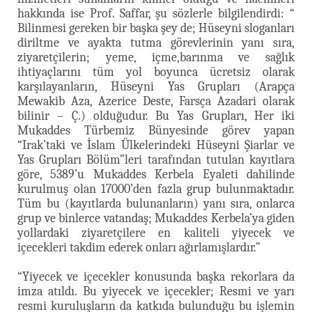
hakkında ise Prof. Saffar, şu sözlerle bilgilendirdi: “
Bilinmesi gereken bir başka şey de; Hüseyni sloganları
diriltme ve ayakta tutma görevlerinin yanı sıra,
ziyaretçilerin; yeme, içme,barınma ve sağlık
ihtiyaçlarını tüm yol boyunca ücretsiz olarak
karşılayanların, Hüseyni Yas Grupları (Arapça
Mewakib Aza, Azerice Deste, Farsça Azadari olarak
bilinir – Ç.) olduğudur. Bu Yas Grupları, Her iki
Mukaddes Türbemiz Bünyesinde görev yapan
“Irak’taki ve İslam Ülkelerindeki Hüseyni Şiarlar ve
Yas Grupları Bölüm”leri tarafından tutulan kayıtlara
göre, 5389’u Mukaddes Kerbela Eyaleti dahilinde
kurulmuş olan 17000’den fazla grup bulunmaktadır.
Tüm bu (kayıtlarda bulunanların) yanı sıra, onlarca
grup ve binlerce vatandaş; Mukaddes Kerbela’ya giden
yollardaki ziyaretçilere en kaliteli yiyecek ve
içecekleri takdim ederek onları ağırlamışlardır.”
“Yiyecek ve içecekler konusunda başka rekorlara da
imza atıldı. Bu yiyecek ve içecekler; Resmi ve yarı
resmi kuruluşların da katkıda bulunduğu bu işlemin