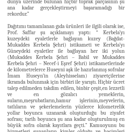
dünya üzerinde bulunan hiçbir toprak parçasının şu
ana kadar gerçekleştirmeyi başaramadığı bir
rekordur.”
Dağıtımı tamamlanan gıda ürünleri ile ilgili olarak ise,
Prof. Saffar şu açıklamayı yaptı: “ Kerbela’yı
kuzeydeki eyaletlerle bağlayan kuzey (Bağdat-
Mukaddes Kerbela Şehri) istikameti ve Kerbela’yı
Güneydeki eyaletler ile bağlayan her iki yolun
(Mukaddes Kerbela Şehri – Babil ve Mukaddes
Kerbela Şehri – Necef-i Eşref Şehri) istikametlerinde
de kilometrelerce Huseyni aşk ile hazırlanmış sofralar
İmam Huseyn’in (Aleyhisselam) ziyaretçilerine
ikramda bulunmak için birbiri ile yarıştı. Hiçbir ücret
talep edilmeden takdim edilen, binbir çeşit,en lezzetli
ve en gözalıcı yemeklerin,
suların,meşrubatların,hamur işlerinin,meyvelerin,
tatlıların ve şekerlemelerin yüzlerce kilometrelik
yollar boyunca uzanarak oluşturduğu bu ziyafet
sofrası; tarih boyunca şu ana kadar oluşturulmuş en
büyük sofra olarak kayıtlara geçti.” Kamuoyunu bu
hizmetleri sunanların kimler olduğu ve hacimleri