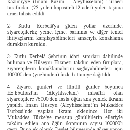
Kazımiyye (İmam Kazım – Aleyhisselam) Türbesi
tarafından (22 yolcu kapasiteli 12 adet) yolcu taşıma
aracı tahsis edildi.
2- Kutlu Kerbelâ’ya giden yollar üzerinde,
ziyaretçilerin; yeme, içme, barınma ve diğer temel
ihtiyaçlarını karşılayabilmeleri amacıyla konaklama
durakları kuruldu.
3- Kutlu Kerbelâ Şehrinin idari sınırları dahilinde
bulunan ve Hüseyni Hizmeti takdim eden Gruplara,
ziyaretçilerin konaklamalarını sağlayabilmeleri için
100000’den (yüzbinden) fazla battaniye dağıtıldı.
4- Ziyaret günleri ve ilintili günler boyunca
Hz.Ebulfazl’ın (Aleyhisselam) misafiri olan
ziyaretçilere 75000’den fazla öğün ana yemek ikramı
yapıldı. İmam Huseyn (Aleyhisselam)’ın Mukaddes
Türbesi’nde yapılan ikram eklenince, Her iki
Mukaddes Türbe’ye mensup gönüllülerin elleriyle
takdim edilen ana öğün ikramının sayısı 100000’i
geçti. Buna ek olarak, Devlet bünyesinde görev yapan