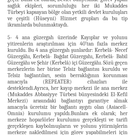
sağlık ekipleri, sorumluluğu her iki Mukaddes
Türbeyi kapsayan bölge olan yetkili devlet kuruluşları
ve çeşitli (Hüseyni) Hizmet grupları da bu tip
ikramlarda bulunmaktaydı.
5- 4 ana güzergah üzerinde Kayıplar ve yolunu
yitirenlerin araştırılması için 40’tan fazla merkez
kuruldu. Bu 4 ana güzergah şunlardır: Kerbelâ- Necef
Güzergâhı, Kerbelâ- Bağdat Güzergahı, Kerbelâ- Babil
Güzergâhı ve Şehir (Kerbelâ) içi Güzergâhı. Sözü geçen
merkezlerin her birine Telsiz bağlantısı kuruldu ve
Telsiz bağlantıları, sesin berraklığının korunması
amacıyla (REPEATER) cihazları ile
desteklendi.Ayrıca, her kayıp merkezi ile ana merkez
(Mukaddes Abbasiyye Türbesi bünyesindeki El-Kefil
Merkezi) arasındaki bağlantıyı garantiye almak
amacıyla ücretsiz bir bağlantı aygıtı olan (Asiacell-
Omnia) kurulumu yapıldı.Bunlara ek olarak; her
merkeze hoparlörler kurulumu gerçekleşti ve tarifi
gerçekleşen kaybolmuşların ve yolunu yitirmişlerin
merkeze nakledilmesi için görev yapabilmeleri için