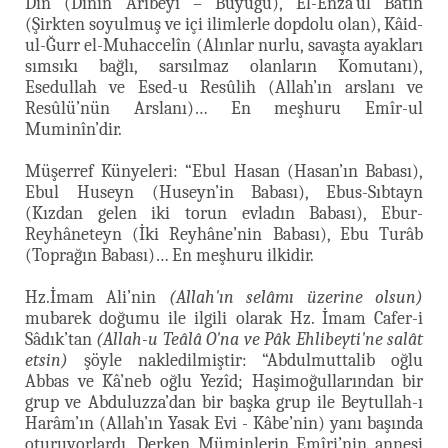
Dîn (Dinin Arıbeyi – Büyüğü), El-Enza’ul Batîn
(Şirkten soyulmuş ve içi ilimlerle dopdolu olan), Kâid-
ul-Ğurr el-Muhaccelîn (Alınlar nurlu, savaşta ayakları
sımsıkı bağlı, sarsılmaz olanların Komutanı),
Esedullah ve Esed-u Resûlih (Allah’ın arslanı ve
Resûlü’nün Arslanı)… En meşhuru Emîr-ul
Muminîn’dir.
Müşerref Künyeleri: “Ebul Hasan (Hasan’ın Babası),
Ebul Huseyn (Huseyn’in Babası), Ebus-Sıbtayn
(Kızdan gelen iki torun evladın Babası), Ebur-
Reyhâneteyn (İki Reyhâne’nin Babası), Ebu Turâb
(Toprağın Babası)… En meşhuru ilkidir.
Hz.İmam Ali’nin
(Allah'ın selâmı üzerine olsun)
mubarek doğumu ile ilgili olarak Hz. İmam Cafer-i
Sâdık’tan
(Allah-u Teâlâ O'na ve Pâk Ehlibeyti'ne salât
etsin)
şöyle nakledilmiştir: “Abdulmuttalib oğlu
Abbas ve Kâ’neb oğlu Yezîd; Haşimoğullarından bir
grup ve Abduluzza’dan bir başka grup ile Beytullah-ı
Harâm’ın (Allah’ın Yasak Evi - Kâbe’nin) yanı başında
oturuyorlardı. Derken Müminlerin Emîri’nin annesi