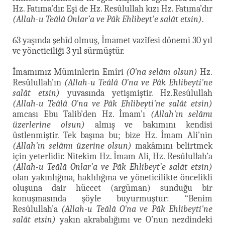
Hz. Fatıma’dır. Eşi de Hz. Resûlullah kızı Hz. Fatıma’dır
(Allah-u Teâlâ Onlar’a ve Pâk Ehlibeyt’e salât etsin)
.
63 yaşında şehîd olmuş, İmamet vazîfesi dönemi 30 yıl
ve yöneticiliği 3 yıl sürmüştür.
İmamımız Müminlerin Emîri
(O'na selâm olsun)
Hz.
Resûlullah’ın
(Allah-u Teâlâ O'na ve Pâk Ehlibeyti'ne
salât etsin)
yuvasında yetişmiştir. Hz.Resûlullah
(Allah-u Teâlâ O'na ve Pâk Ehlibeyti'ne salât etsin)
amcası Ebu Talib’den Hz. İmam’ı
(Allah'ın selâmı
üzerlerine olsun)
almış ve bakımını kendisi
üstlenmiştir. Tek başına bu; bize Hz. İmam Ali’nin
(Allah'ın selâmı üzerine olsun)
makâmını belirtmek
için yeterlidir. Nitekim Hz. İmam Ali, Hz. Resûlullah’a
(Allah-u Teâlâ Onlar’a ve Pâk Ehlibeyt’e salât etsin)
olan yakınlığına, haklılığına ve yöneticilikte öncelikli
oluşuna dair hüccet (argüman) sunduğu bir
konuşmasında şöyle buyurmuştur: “Benim
Resûlullah’a
(Allah-u Teâlâ O'na ve Pâk Ehlibeyti'ne
salât etsin)
yakın akrabalığımı ve O’nun nezdindeki