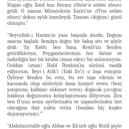
Haşim oğlu Esed kızı Fatıma
(Onlar’a selâm olsun)
geldi. O zaman Müminlerin Emîri’ne
(O'na selâm
olsun)
dokuz aylık hamileydi. Tamam (doğum) günü
olmuştu.”
“Beytullah-ı Harâm’ın yanı başında durdu. Doğum
sancısı başladı. Semâya doğru bir bakış attı ve şöyle
dedi: ‘Ey Rabb; ben Sana, Resûl’ün Senden
getirdiklerine, Peygamberlerinin her birine ve
indirdiğin her bir kitaba (iman eden) bir mümineyim.
Ceddim (atam) Halil İbrahim’in sözünü tasdik
ediyorum. Beyt-i Atîk’i (Eski Ev’i) o inşa etmiştir.
Öyleyse Senden bu evin, bu evi inşa edenin ve
karnımda olup sözleriyle bana ünsiyet veren (beni
yatıştıran, kalbime sükunet veren) doğacak çocuğun
hakkına doğumumu kolaylaştırmanı diliyorum. Zira
ben O’nun senin ayetlerinden ve nişanelerinden biri
olacağına dair yakîn ettim (bundan hiç kuşku
duymuyorum).’”
“Abdulmuttalib oğlu Abbas ve Kâ’neb oğlu Yezîd şöyle