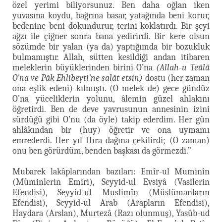
özel yerimi biliyorsunuz. Ben daha oğlan iken
yuvasına koydu, bağrına basar, yatağında beni korur,
bedenine beni dokundurur, terini koklatırdı. Bir şeyi
ağzı ile çiğner sonra bana yedirirdi. Bir kere olsun
sözümde bir yalan (ya da) yaptığımda bir bozukluk
bulmamıştır. Allah, sütten kesildiği andan itibaren
meleklerin büyüklerinden birini O’na
(Allah-u Teâlâ
O'na ve Pâk Ehlibeyti'ne salât etsin)
dostu (her zaman
ona eşlik edeni) kılmıştı. (O melek de) gece gündüz
O’na yüceliklerin yolunu, âlemin güzel ahlakını
öğretirdi. Ben de deve yavrusunun annesinin izini
sürdüğü gibi O’nu (da öyle) takip ederdim. Her gün
ahlâkından bir (huy) öğretir ve ona uymamı
emrederdi. Her yıl Hıra dağına çekilirdi; (O zaman)
onu ben görürdüm, benden başkası da görmezdi.”
Mubarek lakâplarından bazıları: Emîr-ul Muminîn
(Müminlerin Emîri), Seyyid-ul Evsiyâ (Vasîlerin
Efendisi), Seyyid-ul Muslimîn (Müslümanların
Efendisi), Seyyid-ul Arab (Arapların Efendisi),
Haydara (Arslan), Murtezâ (Razı olunmuş), Yasûb-ud