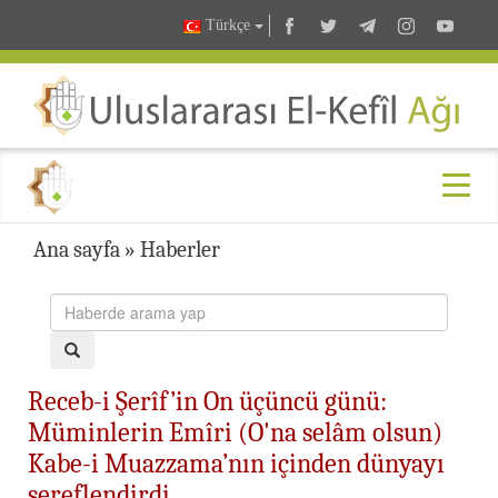
Türkçe
Ana sayfa
»
Haberler
Receb-i Şerîf’in On üçüncü günü:
Müminlerin Emîri (O'na selâm olsun)
Kabe-i Muazzama’nın içinden dünyayı
şereflendirdi…