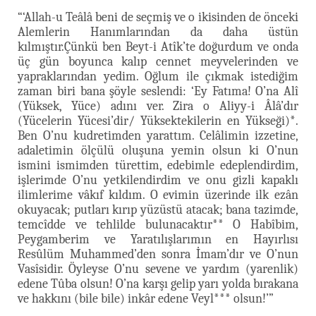
“‘Allah-u Teâlâ beni de seçmiş ve o ikisinden de önceki
Alemlerin Hanımlarından da daha üstün
kılmıştır.Çünkü ben Beyt-i Atîk’te doğurdum ve onda
üç gün boyunca kalıp cennet meyvelerinden ve
yapraklarından yedim. Oğlum ile çıkmak istediğim
zaman biri bana şöyle seslendi: ‘Ey Fatıma! O’na Alî
(Yüksek, Yüce) adını ver. Zira o Aliyy-i Âlâ’dır
(Yücelerin Yücesi’dir/ Yüksektekilerin en Yükseği)*.
Ben O’nu kudretimden yarattım. Celâlimin izzetine,
adaletimin ölçülü oluşuna yemin olsun ki O’nun
ismini ismimden türettim, edebimle edeplendirdim,
işlerimde O’nu yetkilendirdim ve onu gizli kapaklı
ilimlerime vâkıf kıldım. O evimin üzerinde ilk ezân
okuyacak; putları kırıp yüzüstü atacak; bana tazimde,
temcîdde ve tehlilde bulunacaktır** O Habîbim,
Peygamberim ve Yaratılışlarımın en Hayırlısı
Resûlüm Muhammed’den sonra İmam’dır ve O’nun
Vasîsidir. Öyleyse O’nu sevene ve yardım (yarenlik)
edene Tûba olsun! O’na karşı gelip yarı yolda bırakana
ve hakkını (bile bile) inkâr edene Veyl*** olsun!’”