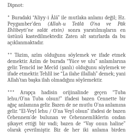
Dipnot:
* Buradaki “Aliyy-i Âlâ” ile mutlaka anlamı değil; Hz.
Peygamber’den
(Allah-u Teâlâ O'na ve Pâk
Ehlibeyti'ne salât etsin)
sonra yaratılmışların en
üstünü kastedilmektedir. Zaten alt satırlarda da bu
açıklanmaktadır.
** Tâzim, azîm olduğunu söylemek ve ifade etmek
demektir. Azîm de burada “Yüce ve ulu” anlamlarına
gelir. Temcîd ise Mecîd (şanlı) olduğunu söylemek ve
ifade etmektir. Tehlîl ise “La ilahe illallah” demek; yani
Allah’tan başka ilah olmadığını söylemektir.
*** Arapça hadisin orijinalinde geçen “Tuba
lehu/O’na Tuba olsun!” ifadesi bazen Cennette bir
ağaç anlamına gelir. Bazen de ne mutlu O’na anlamına
gelir. “El-Veyl lehu / O’na Veyl olsun” ifadesi de bazen
Cehennem’de bulunan ve Cehennemliklerin ondan
şikayet ettiği bir vadi; bazen de “Vay onun haline”
olarak çevrilmiştir. Biz de her iki anlama birden