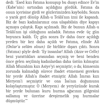
dedi: ‘Esed kızı Fatıma konuşup bu duayı edince Ev’in
(Kabe’nin) sırtından açıldığını gördük. Fatıma da
onun içerisine girdi ve gözlerimizden kayboldu. Sonra
o yarık geri dönüp Allah-u Teâlâ’nın izni ile kapandı.
Biz de bazı kadınlarımız ona ulaşabilsin diye kapıyı
açmaya çalıştık. Kapı açılmadı. Biz de bunun Allah-u
Teâlâ’nın işi olduğunu anladık. Fatıma evde üç gün
boyunca kaldı. Üç gün sonra Ev daha önce açıldığı
yerden bir kez daha açıldı ve Fatıma, elinde Ali
(Onlar’a selâm olsun)
ile birlikte dışarı çıktı. Sonra
(Fatıma) şöyle dedi: ‘Ey insanlar! Allah
(Azze ve Celle)
beni yarattıkları arasından seçmiş ve beni benden
önce gelen seçilmiş kadınlardan daha üstün kılmıştır.
Allah Muzahim kızı Asiye’yi seçmiştir; o da; kimsenin
zorunda kalmadığı sürece ibadet etmemesi gereken
bir yerde Allah’a ibadet etmiştir. Allah İmran kızı
Meryem’i seçmiştir ve ona İsa’nın doğumunu
kolaylaştırmıştır. O (Meryem) de yeryüzünde kurak
bir yerde bulunan kuru hurma ağacının gölgesini
sallamış ve üzerine devşirmelik yaş hurmalar
düşmüştür.’”