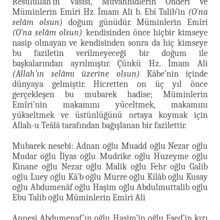
Resûlullah'ın Vasîsi, Muvahhidlerin Önderi ve
Müminlerin Emîri Hz. İmam Ali b. Ebî Talib’in
(O'na
selâm olsun)
doğum günüdür. Müminlerin Emîri
(O'na selâm olsun)
kendisinden önce hiçbir kimseye
nasip olmayan ve kendisinden sonra da hiç kimseye
bu faziletin verilmeyeceği bir doğum ile
başkalarından ayrılmıştır. Çünkü Hz. İmam Ali
(Allah'ın selâmı üzerine olsun)
Kâbe’nin içinde
dünyaya gelmiştir. Hicretten on üç yıl önce
gerçekleşen bu mubarek hadise; Müminlerin
Emîri’nin makamını yüceltmek, makamını
yükseltmek ve üstünlüğünü ortaya koymak için
Allah-u Teâlâ tarafından bağışlanan bir fazilettir.
Mubarek nesebi: Adnan oğlu Muadd oğlu Nezar oğlu
Mudar oğlu İlyas oğlu Mudrike oğlu Huzeyme oğlu
Kinane oğlu Nezar oğlu Malik oğlu Fehr oğlu Galib
oğlu Luey oğlu Kâ’b oğlu Murre oğlu Kilâb oğlu Kusay
oğlu Abdumenâf oğlu Haşim oğlu Abdulmuttalib oğlu
Ebu Talib oğlu Müminlerin Emîri Ali
Annesi Abdumenaf’ın oğlu Haşim’in oğlu Esed’in kızı