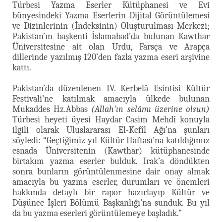
Türbesi Yazma Eserler Kütüphanesi ve Evi
bünyesindeki Yazma Eserlerin Dijital Görüntülemesi
ve Dizinlerinin (İndeksinin) Oluşturulması Merkezi;
Pakistan’ın başkenti İslamabad’da bulunan Kawthar
Üniversitesine ait olan Urdu, Farsça ve Arapça
dillerinde yazılmış 120’den fazla yazma eseri arşivine
kattı.
Pakistan’da düzenlenen IV. Kerbelâ Esintisi Kültür
Festivali’ne katılmak amacıyla ülkede bulunan
Mukaddes Hz.Abbas
(Allah'ın selâmı üzerine olsun)
Türbesi heyeti üyesi Haydar Casim Mehdî konuyla
ilgili olarak Uluslararası El-Kefîl Ağı’na şunları
söyledi: “Geçtiğimiz yıl Kültür Haftası’na katıldığımız
esnada Üniversitenin (Kawthar) kütüphanesinde
birtakım yazma eserler bulduk. Irak’a döndükten
sonra bunların görüntülenmesine dair onay almak
amacıyla bu yazma eserler, durumları ve önemleri
hakkında detaylı bir rapor hazırlayıp Kültür ve
Düşünce İşleri Bölümü Başkanlığı’na sunduk. Bu yıl
da bu yazma eserleri görüntülemeye başladık.”