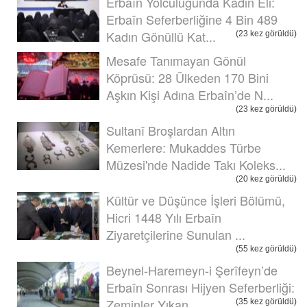
Erbaîn Yolculuğunda Kadın Eli:
Erbaîn Seferberliğine 4 Bin 489
Kadın Gönüllü Kat...
(23 kez görüldü)
Mesafe Tanımayan Gönül
Köprüsü: 28 Ülkeden 170 Bini
Aşkın Kişi Adına Erbaîn’de N...
(23 kez görüldü)
Sultanî Broşlardan Altın
Kemerlere: Mukaddes Türbe
Müzesi'nde Nadide Takı Koleks...
(20 kez görüldü)
Kültür ve Düşünce İşleri Bölümü,
Hicri 1448 Yılı Erbaîn
Ziyaretçilerine Sunulan ...
(55 kez görüldü)
Beynel-Haremeyn-i Şerîfeyn’de
Erbaîn Sonrası Hijyen Seferberliği:
Zeminler Yıkan...
(35 kez görüldü)