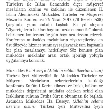
Türbeleri ile İslâm âlemindeki diğer müşerref
mezârların katılım ve katkıları ile düzenlenen II.
İslam Âlemindeki Mukaddes Türbeler ve Müşerref
Mezarlar Konferansı 26 Nisan 2017 (28 Receb 1438)
Çarşamba günü sabahı başladı. Bu yıl sloganı
“Ziyaretçilerin hakları boynumuzda emanettir” olarak
belirlenen konferans üç gün boyunca devam edecek.
Konferans mukaddes mekânların ziyaretçilerine en
üst düzeyde hizmet sunmayı sağlayacak tam kapsamlı
bir plan tasarlamayı hedefliyor. Söz konusu plan
mukaddes mekânlar arası ortak işbirliği yoluyla
uygulamaya konacak.
Mukaddes Hz. Huseyn
(Allah'ın selâmı üzerine olsun)
Türbesi Şerî Mütevellîsi ile Mukaddes Türbeler ve
Müşerref Mezârların sekreterlerinin katıldığı
konferans Kur’ân-i Kerîm tilaveti ve Irak’ı, halkını ve
mukaddes değerlerini müdafaa ederken şehid olan
Iraklıların ruhuna Fatiha Sûresi okunması ile başladı.
Ardından Mukaddes Hz. Huseyn
(Allah'ın selâmı
üzerine olsun)
Türbesi Şerî Mütevellîsi Şeyh