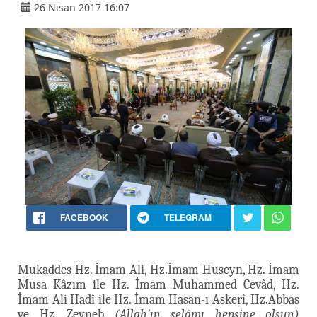
26 Nisan 2017 16:07
FACEBOOK
TELEGRAM
Mukaddes Hz. İmam Ali, Hz.İmam Huseyn, Hz. İmam
Musa Kâzım ile Hz. İmam Muhammed Cevâd, Hz.
İmam Ali Hadî ile Hz. İmam Hasan-ı Askerî, Hz.Abbas
ve Hz. Zeyneb
(Allah'ın selâmı hepsine olsun)