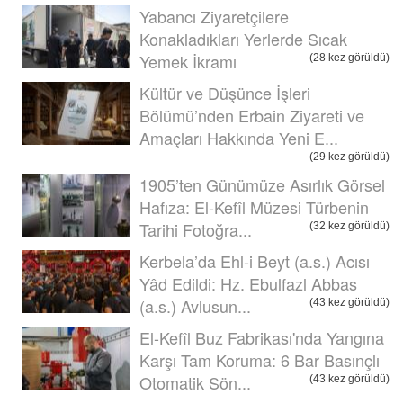
Yabancı Ziyaretçilere
Konakladıkları Yerlerde Sıcak
Yemek İkramı
(28 kez görüldü)
Kültür ve Düşünce İşleri
Bölümü’nden Erbain Ziyareti ve
Amaçları Hakkında Yeni E...
(29 kez görüldü)
1905’ten Günümüze Asırlık Görsel
Hafıza: El-Kefîl Müzesi Türbenin
Tarihi Fotoğra...
(32 kez görüldü)
Kerbela’da Ehl-i Beyt (a.s.) Acısı
Yâd Edildi: Hz. Ebulfazl Abbas
(a.s.) Avlusun...
(43 kez görüldü)
El-Kefîl Buz Fabrikası'nda Yangına
Karşı Tam Koruma: 6 Bar Basınçlı
Otomatik Sön...
(43 kez görüldü)