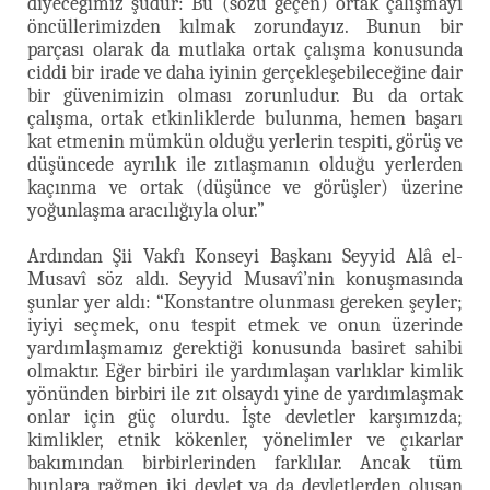
diyeceğimiz şudur: Bu (sözü geçen) ortak çalışmayı
öncüllerimizden kılmak zorundayız. Bunun bir
parçası olarak da mutlaka ortak çalışma konusunda
ciddi bir irade ve daha iyinin gerçekleşebileceğine dair
bir güvenimizin olması zorunludur. Bu da ortak
çalışma, ortak etkinliklerde bulunma, hemen başarı
kat etmenin mümkün olduğu yerlerin tespiti, görüş ve
düşüncede ayrılık ile zıtlaşmanın olduğu yerlerden
kaçınma ve ortak (düşünce ve görüşler) üzerine
yoğunlaşma aracılığıyla olur.”
Ardından Şii Vakfı Konseyi Başkanı Seyyid Alâ el-
Musavî söz aldı. Seyyid Musavî’nin konuşmasında
şunlar yer aldı: “Konstantre olunması gereken şeyler;
iyiyi seçmek, onu tespit etmek ve onun üzerinde
yardımlaşmamız gerektiği konusunda basiret sahibi
olmaktır. Eğer birbiri ile yardımlaşan varlıklar kimlik
yönünden birbiri ile zıt olsaydı yine de yardımlaşmak
onlar için güç olurdu. İşte devletler karşımızda;
kimlikler, etnik kökenler, yönelimler ve çıkarlar
bakımından birbirlerinden farklılar. Ancak tüm
bunlara rağmen iki devlet ya da devletlerden oluşan