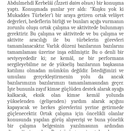
Abdulmehdî Kerbelâî
(İzzeti daim olsun)
bir konuşma
yaptı. Konuşmada şunlar yer aldı: “Kuşku yok ki
Mukaddes Türbeler’i bir araya getiren ortak velâyet
değerleri, hedeflerin birliği ve bunları açığa vurmanın
zorunlu oluşu ortak çalışma ve aktivitede bulunmayı
gerektirir. Bu çalışma ve aktivitede ve bu çalışma ve
aktivite aracılığı ile bu türbelerin görevleri
tamamlanacaktır. Varlık düzeni bazılarının bazılarını
tamamlaması üzerine inşa edilmiştir. Bu o denli bir
seviyeyededir ki; ne kemâl, ne bir performans
sergileyebilme ne de yükseliş bazılarının başkasına
katılımı olmadan mümkün değildir. İstediğimizi ve
umulanı gerçekleştirmenin yolu da ancak
bazılarımızın bazılarımızı tamamlamasından geçer.
İşte bununla zayıf kimse güçlüden destek alarak ayağa
kalkacak, eksik olan kimse kemâl yolunda
yükselenden (gelişenden) yardım alarak açığını
kapayacak ve herkes görevlerini yerine getirmede
güçlenecektir. Ortak çalışma için öncelikli olanlar
konusunda yapılan görüş alışverişi ve buna yönelik
bir çalışma belgesinin yazılmasının ardından