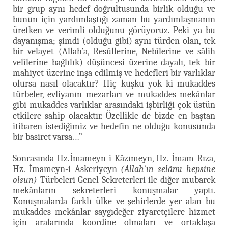
bir grup aynı hedef doğrultusunda birlik olduğu ve
bunun için yardımlaştığı zaman bu yardımlaşmanın
üretken ve verimli olduğunu görüyoruz. Peki ya bu
dayanışma; şimdi (olduğu gibi) aynı türden olan, tek
bir velayet (Allah’a, Resûllerine, Nebîlerine ve sâlih
velîlerine bağlılık) düşüncesi üzerine dayalı, tek bir
mahiyet üzerine inşa edilmiş ve hedefleri bir varlıklar
olursa nasıl olacaktır? Hiç kuşku yok ki mukaddes
türbeler, evliyanın mezarları ve mukaddes mekânlar
gibi mukaddes varlıklar arasındaki işbirliği çok üstün
etkilere sahip olacaktır. Özellikle de bizde en baştan
itibaren istediğimiz ve hedefin ne olduğu konusunda
bir basiret varsa…”
Sonrasında Hz.İmameyn-i Kâzımeyn, Hz. İmam Rıza,
Hz. İmameyn-i Askeriyeyn
(Allah'ın selâmı hepsine
olsun)
Türbeleri Genel Sekreterleri ile diğer mubarek
mekânların sekreterleri konuşmalar yaptı.
Konuşmalarda farklı ülke ve şehirlerde yer alan bu
mukaddes mekânlar saygıdeğer ziyaretçilere hizmet
için aralarında koordine olmaları ve ortaklaşa