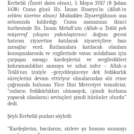
Kerbelâî
(İzzeti daim olsun),
5 Mayıs 2017 (8 Şaban
1438) Cuma günü Hz. İmam Huseyn’in
(Allah'ın
selâmı üzerine olsun)
Mukaddes Ziyaretgâhının ana
avlusunda kıldırdığı Cuma namazının ikinci
hutbesinde Hz. İmam Mehdî’nin
(Allah-u Teâlâ pek
müşerref çıkışını yakınlaştırsın)
doğum gecesi
hatırası ziyaretine katılacak ziyaretçilere bazı
mesajlar verd. Kutlamalara katılacak olanlara
konuşmalarında ve ezgilerinde vatan müdafaası için
çarpışan savaşçı kardeşlerini ve sergiledikleri
kahramanlıkları anmaya ve nihai zafer – Allah-u
Teâlâ’nın izniyle –gerçekleşinceye dek fedâkarlık
süreçlerini devam ettiriyor olmalarından söz etme
çağrısında bulunan Yüce Dini Merceiyet temsilcisi;
“onların fedâkârlıkları olmasaydı, (şimdi kutlama
yapacak olanların) sevinçleri şimdi hüzünler olurdu”
dedi.
Şeyh Kerbelâî şunları söyledi:
“Kardeşlerim, bacılarım; sizlere şu hususu sunmayı