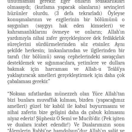
unutmaması gerekir. Eğer onların fedâkârlıkları
olmasaydı; (kutlama yapacak olanların) sevinçleri
hüzünler olurdu. (3 defa tekrarladı) Öyleyse
konuşmalarının ve ezgilerinin bir bölümünü o
saygınları (saygıyı hak eden kimseleri) ve
kahramanlıklarını övmeye ve onların; Allah’ın
yardımıyla nihai zafer gerçekleşincee dek fedâkârlık
süreçlerini sürdürmelerinden söz etsinler. Aynı
şekilde herkesin; imkanlarından ve ilgilerinden bir
tarafı (bir bölümü) savaş cephelerindeki savaşçıları
desteklemek ve sığınmacılara, yetimlere ve dullara
bakmak için harcaması ve Allah-u Teâlâ’ya
yaklaştıracak amelleri gerçekleştirmek için daha çok
çabalaması gerekir.”
“Noksan sıfatlardan münezzeh olan Yüce Allah’tan
bizi bunlara muvaffak kılması, bizden (yapacağımız
amelleri) güzel bir kabûl ile kabul buyurmasını ve
nihai zaferin bize gelişini daha da çabuk kılmasını
niyaz ederiz! Şüphesiz O Semî ve Mucîb’dir. (Pek işiten
ve dualara icabet edendir!) Ve Dualarımızın sonu
“Âlemlerin Rabbi’ne hamdolsun”dur. Allah’ın salât ve