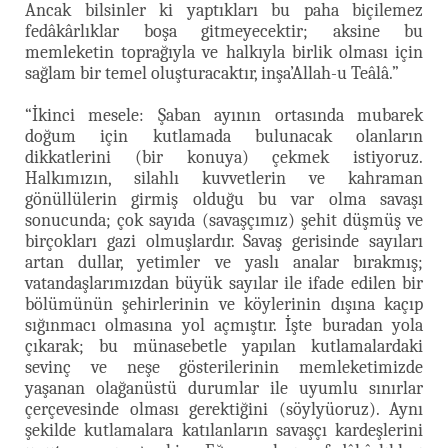
Ancak bilsinler ki yaptıkları bu paha biçilemez
fedâkârlıklar boşa gitmeyecektir; aksine bu
memleketin toprağıyla ve halkıyla birlik olması için
sağlam bir temel oluşturacaktır, inşa’Allah-u Teâlâ.”
“İkinci mesele: Şaban ayının ortasında mubarek
doğum için kutlamada bulunacak olanların
dikkatlerini (bir konuya) çekmek istiyoruz.
Halkımızın, silahlı kuvvetlerin ve kahraman
gönüllülerin girmiş olduğu bu var olma savaşı
sonucunda; çok sayıda (savaşçımız) şehit düşmüş ve
birçokları gazi olmuşlardır. Savaş gerisinde sayıları
artan dullar, yetimler ve yaslı analar bırakmış;
vatandaşlarımızdan büyük sayılar ile ifade edilen bir
bölümünün şehirlerinin ve köylerinin dışına kaçıp
sığınmacı olmasına yol açmıştır. İşte buradan yola
çıkarak; bu münasebetle yapılan kutlamalardaki
sevinç ve neşe gösterilerinin memleketimizde
yaşanan olağanüstü durumlar ile uyumlu sınırlar
çerçevesinde olması gerektiğini (söylyüoruz). Aynı
şekilde kutlamalara katılanların savaşçı kardeşlerini