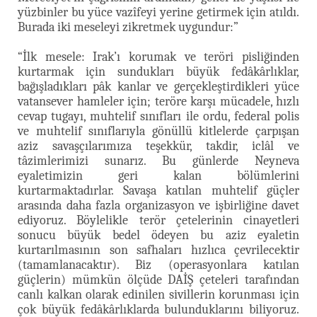
yüzbinler bu yüce vazîfeyi yerine getirmek için atıldı.
Burada iki meseleyi zikretmek uygundur:”
“İlk mesele: Irak’ı korumak ve teröri pisliğinden
kurtarmak için sundukları büyük fedâkârlıklar,
bağışladıkları pâk kanlar ve gerçekleştirdikleri yüce
vatansever hamleler için; teröre karşı mücadele, hızlı
cevap tugayı, muhtelif sınıfları ile ordu, federal polis
ve muhtelif sınıflarıyla gönüllü kitlelerde çarpışan
aziz savaşçılarımıza teşekkür, takdir, iclâl ve
tâzimlerimizi sunarız. Bu günlerde Neyneva
eyaletimizin geri kalan bölümlerini
kurtarmaktadırlar. Savaşa katılan muhtelif güçler
arasında daha fazla organizasyon ve işbirliğine davet
ediyoruz. Böylelikle terör çetelerinin cinayetleri
sonucu büyük bedel ödeyen bu aziz eyaletin
kurtarılmasının son safhaları hızlıca çevrilecektir
(tamamlanacaktır). Biz (operasyonlara katılan
güçlerin) mümkün ölçüde DAİŞ çeteleri tarafından
canlı kalkan olarak edinilen sivillerin korunması için
çok büyük fedâkârlıklarda bulunduklarını biliyoruz.