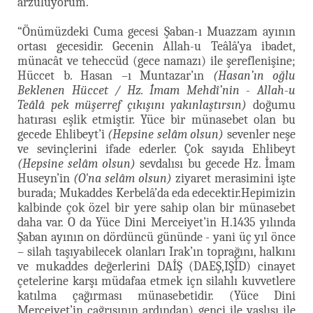
arzuluyorum.”
“Önümüzdeki Cuma gecesi Şaban-ı Muazzam ayının
ortası gecesidir. Gecenin Allah-u Teâlâ’ya ibadet,
münacât ve teheccüd (gece namazı) ile şereflenişine;
Hüccet b. Hasan –ı Muntazar’ın
(Hasan’ın oğlu
Beklenen Hüccet / Hz. İmam Mehdî’nin - Allah-u
Teâlâ pek müşerref çıkışını yakınlaştırsın)
doğumu
hatırası eşlik etmiştir. Yüce bir münasebet olan bu
gecede Ehlibeyt’i
(Hepsine selâm olsun)
sevenler neşe
ve sevinçlerini ifade ederler. Çok sayıda Ehlibeyt
(Hepsine selâm olsun)
sevdalısı bu gecede Hz. İmam
Huseyn’in
(O'na selâm olsun)
ziyaret merasimini işte
burada; Mukaddes Kerbelâ’da eda edecektir.Hepimizin
kalbinde çok özel bir yere sahip olan bir münasebet
daha var. O da Yüce Dini Merceiyet’in H.1435 yılında
Şaban ayının on dördüncü gününde - yani üç yıl önce
– silah taşıyabilecek olanları Irak’ın toprağını, halkını
ve mukaddes değerlerini DAİŞ (DAEŞ,IŞİD) cinayet
çetelerine karşı müdafaa etmek içn silahlı kuvvetlere
katılma çağırması münasebetidir. (Yüce Dini
Merceiyet’in çağrısının ardından) genci ile yaşlısı ile