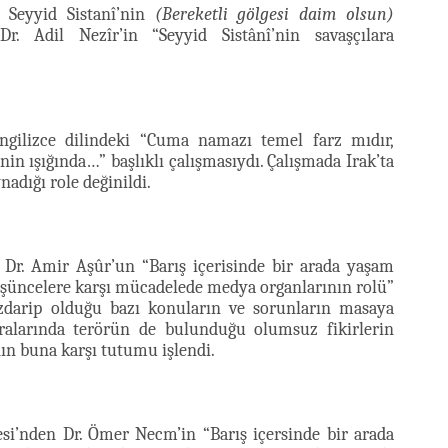
n Seyyid Sistanî’nin
(Bereketli gölgesi daim olsun)
 Dr. Adil Nezîr’in “Seyyid Sistânî’nin savaşçılara
ngilizce dilindeki “Cuma namazı temel farz mıdır,
n ışığında…” başlıklı çalışmasıydı. Çalışmada Irak’ta
adığı role değinildi.
Dr. Amir Aşûr’un “Barış içerisinde bir arada yaşam
düşüncelere karşı mücadelede medya organlarının rolü”
zdarip olduğu bazı konuların ve sorunların masaya
aralarında terörün de bulunduğu olumsuz fikirlerin
ın buna karşı tutumu işlendi.
esi’nden Dr. Ömer Necm’in “Barış içersinde bir arada