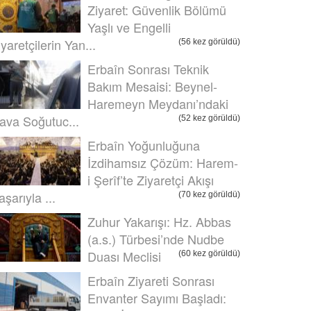
Ziyaret: Güvenlik Bölümü
Yaşlı ve Engelli
iyaretçilerin Yan...
(56 kez görüldü)
Erbaîn Sonrası Teknik
Bakım Mesaisi: Beynel-
Haremeyn Meydanı’ndaki
ava Soğutuc...
(52 kez görüldü)
Erbaîn Yoğunluğuna
İzdihamsız Çözüm: Harem-
i Şerîf’te Ziyaretçi Akışı
aşarıyla ...
(70 kez görüldü)
Zuhur Yakarışı: Hz. Abbas
(a.s.) Türbesi’nde Nudbe
Duası Meclisi
(60 kez görüldü)
Erbaîn Ziyareti Sonrası
Envanter Sayımı Başladı: