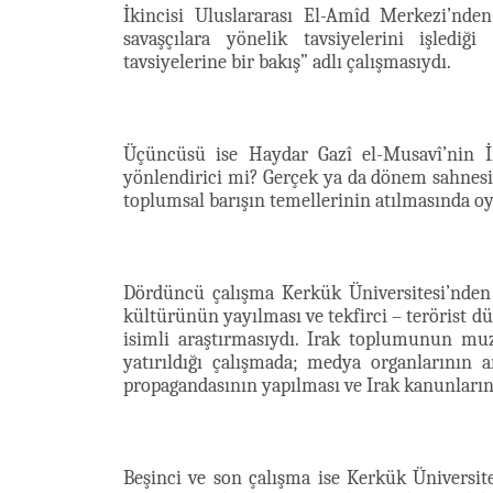
İkincisi Uluslararası El-Amîd Merkezi’nde
savaşçılara yönelik tavsiyelerini işlediği
tavsiyelerine bir bakış” adlı çalışmasıydı.
Üçüncüsü ise Haydar Gazî el-Musavî’nin İ
yönlendirici mi? Gerçek ya da dönem sahnesini
toplumsal barışın temellerinin atılmasında oyn
Dördüncü çalışma Kerkük Üniversitesi’nden 
kültürünün yayılması ve tekfirci – terörist 
isimli araştırmasıydı. Irak toplumunun mu
yatırıldığı çalışmada; medya organlarının 
propagandasının yapılması ve Irak kanunların
Beşinci ve son çalışma ise Kerkük Üniversit