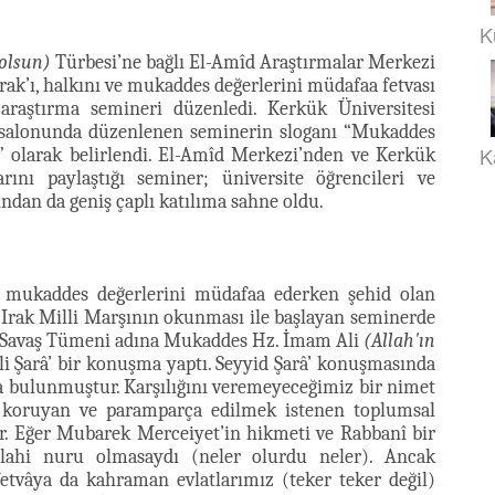
K
 olsun)
Türbesi’ne bağlı El-Amîd Araştırmalar Merkezi
rak’ı, halkını ve mukaddes değerlerini müdafaa fetvası
araştırma semineri düzenledi. Kerkük Üniversitesi
zî salonunda düzenlenen seminerin sloganı “Mukaddes
K
” olarak belirlendi. El-Amîd Merkezi’nden ve Kerkük
arını paylaştığı seminer; üniversite öğrencileri ve
ından da geniş çaplı katılıma sahne oldu.
 ve mukaddes değerlerini müdafaa ederken şehid olan
 Irak Milli Marşının okunması ile başlayan seminerde
Savaş Tümeni adına Mukaddes Hz. İmam Ali
(Allah'ın
i Şarâ’ bir konuşma yaptı. Seyyid Şarâ’ konuşmasında
ta bulunmuştur. Karşılığını veremeyeceğimiz bir nimet
a koruyan ve paramparça edilmek istenen toplumsal
r. Eğer Mubarek Merceiyet’in hikmeti ve Rabbanî bir
ilahi nuru olmasaydı (neler olurdu neler). Ancak
 fetvâya da kahraman evlatlarımız (teker teker değil)