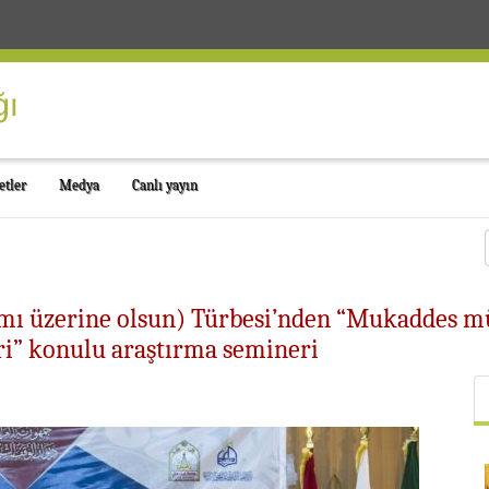
etler
Medya
Canlı yayın
mı üzerine olsun) Türbesi’nden “Mukaddes mü
eri” konulu araştırma semineri