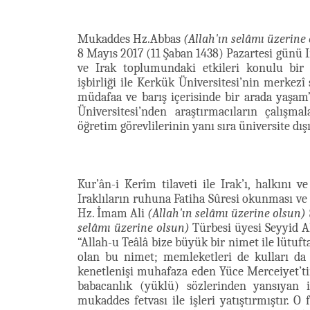
Mukaddes Hz.Abbas
(Allah'ın selâmı üzerine
8 Mayıs 2017 (11 Şaban 1438) Pazartesi günü I
ve Irak toplumundaki etkileri konulu bir 
işbirliği ile Kerkük Üniversitesi’nin merke
müdafaa ve barış içerisinde bir arada yaşam
Üniversitesi’nden araştırmacıların çalışmal
öğretim görevlilerinin yanı sıra üniversite dış
Kur’ân-i Kerîm tilaveti ile Irak’ı, halkını
Iraklıların ruhuna Fatiha Sûresi okunması ve
Hz. İmam Ali
(Allah'ın selâmı üzerine olsun)
selâmı üzerine olsun)
Türbesi üyesi Seyyid Al
“Allah-u Teâlâ bize büyük bir nimet ile lütuf
olan bu nimet; memleketleri de kulları d
kenetlenişi muhafaza eden Yüce Merceiyet’ti
babacanlık (yüklü) sözlerinden yansıyan 
mukaddes fetvası ile işleri yatıştırmıştır. O