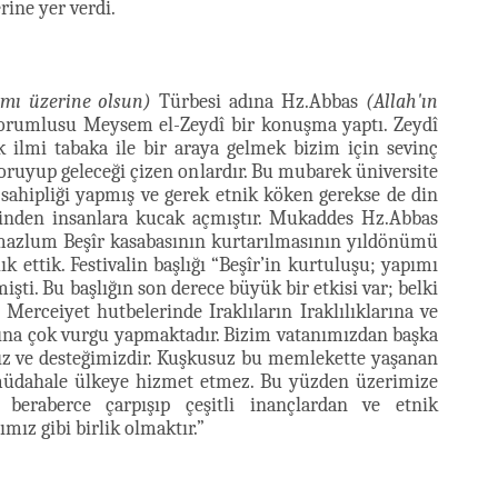
rine yer verdi.
âmı üzerine olsun)
Türbesi adına Hz.Abbas
(Allah'ın
rumlusu Meysem el-Zeydî bir konuşma yaptı. Zeydî
ilmi tabaka ile bir araya gelmek bizim için sevinç
i koruyup geleceği çizen onlardır. Bu mubarek üniversite
 sahipliği yapmış ve gerek etnik köken gerekse de din
ginden insanlara kucak açmıştır. Mukaddes Hz.Abbas
mazlum Beşîr kasabasının kurtarılmasının yıldönümü
k ettik. Festivalin başlığı “Beşîr’in kurtuluşu; yapımı
nmişti. Bu başlığın son derece büyük bir etkisi var; belki
erceiyet hutbelerinde Iraklıların Iraklılıklarına ve
sına çok vurgu yapmaktadır. Bizim vatanımızdan başka
ız ve desteğimizdir. Kuşkusuz bu memlekette yaşanan
 müdahale ülkeye hizmet etmez. Bu yüzden üzerimize
 beraberce çarpışıp çeşitli inançlardan ve etnik
mız gibi birlik olmaktır.”