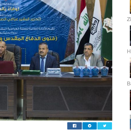
Z
H
B