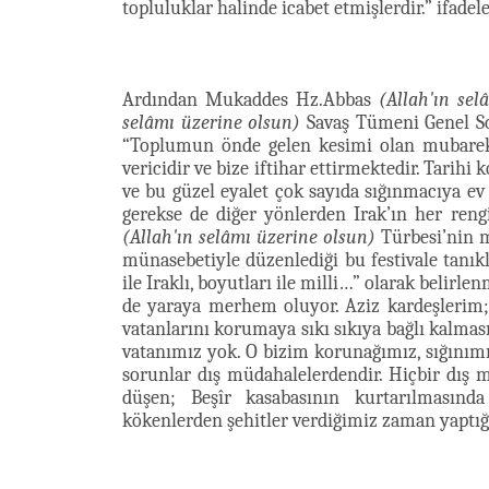
topluluklar halinde icabet etmişlerdir.” ifadele
Ardından Mukaddes Hz.Abbas
(Allah'ın sel
selâmı üzerine olsun)
Savaş Tümeni Genel So
“Toplumun önde gelen kesimi olan mubarek 
vericidir ve bize iftihar ettirmektedir. Tarih
ve bu güzel eyalet çok sayıda sığınmacıya ev
gerekse de diğer yönlerden Irak’ın her ren
(Allah'ın selâmı üzerine olsun)
Türbesi’nin 
münasebetiyle düzenlediği bu festivale tanıklı
ile Iraklı, boyutları ile milli…” olarak belirle
de yaraya merhem oluyor. Aziz kardeşlerim; M
vatanlarını korumaya sıkı sıkıya bağlı kalma
vatanımız yok. O bizim korunağımız, sığınım
sorunlar dış müdahalelerdendir. Hiçbir dış
düşen; Beşîr kasabasının kurtarılmasında
kökenlerden şehitler verdiğimiz zaman yaptığı